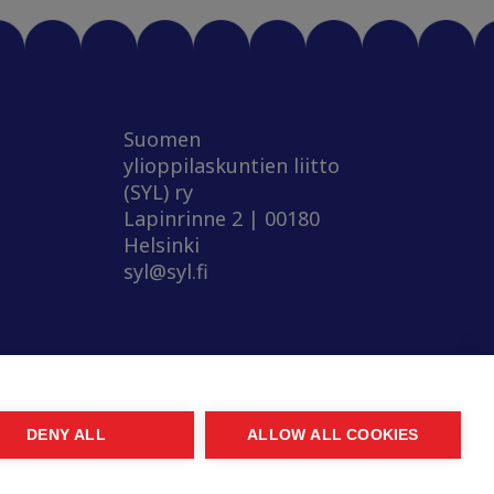
Suomen
ylioppilaskuntien liitto
(SYL) ry
Lapinrinne 2 | 00180
Helsinki
syl@syl.fi
DENY ALL
ALLOW ALL COOKIES
© 2026 SYL. Created by
Valve
.