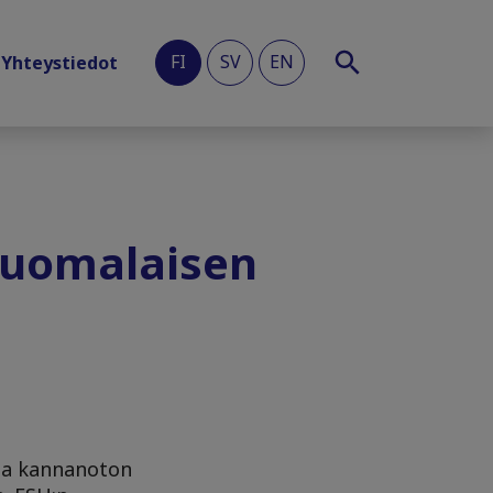
FI
SV
EN
Yhteystiedot
suomalaisen
ssa kannanoton