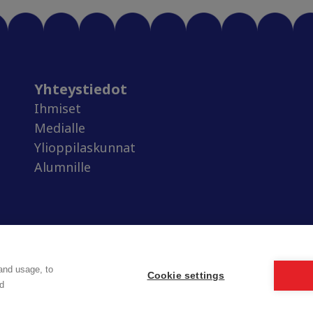
Yhteystiedot
Ihmiset
Medialle
Ylioppilaskunnat
Alumnille
and usage, to
Cookie settings
d