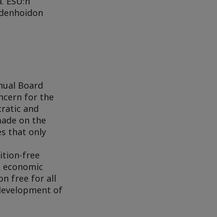
a. ESU:n
ydenhoidon
nual Board
ncern for the
cratic and
made on the
s that only
ition-free
n economic
n free for all
 development of