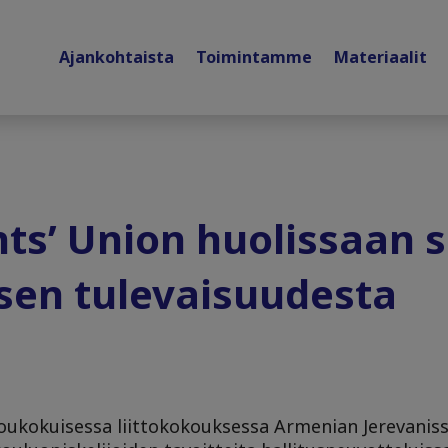
Ajankohtaista
Toimintamme
Materiaalit
ts’ Union huolissaan 
en tulevaisuudesta
toukokuisessa liittokokouksessa Armenian Jerevani