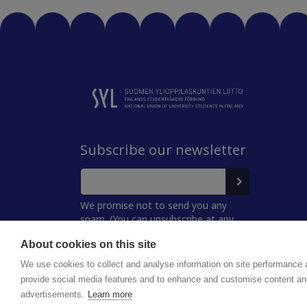
Subscribe our newsletter
We promise not to send you any
spam. (You can unsubscribe at any
time.)
About cookies on this site
We use cookies to collect and analyse information on site performance 
provide social media features and to enhance and customise content an
Privacy policy
Saavutettavuusseloste
advertisements.
Learn more