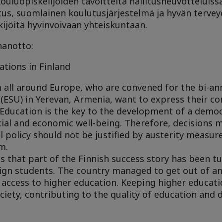
luopiskelijoiden tavoitteita hallitusneuvotteluiss
, suomlainen koulutusjärjestelmä ja hyvän terve
ekijöitä hyvinvoivaan yhteiskuntaan.
nanotto:
tions in Finland
 all around Europe, who are convened for the bi-an
ESU) in Yerevan, Armenia, want to express their co
. Education is the key to the development of a demo
ial and economic well-being. Therefore, decisions 
 policy should not be justified by austerity measure
m.
 that part of the Finnish success story has been tu
ign students. The country managed to get out of a
access to higher education. Keeping higher educatio
ociety, contributing to the quality of education and