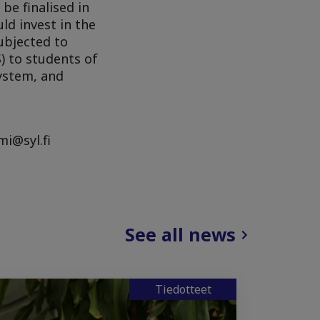
be finalised in
d invest in the
ubjected to
) to students of
system, and
mi@syl.fi
See all news
Tiedotteet