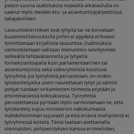
paljon suuria uudistuksia nopealla aikataululla on
saanut myös meidän etu- ja asiantuntijajärjestöissä
takajaloilleen.
Lausuntokierrokset ovat lyhyitä tai ne korvataan
kuulemistilaisuuksilla joihin ei pyydetä erikseen
toimittamaan kirjallista lausuntoa. Uudistuksia
valmistelemaan valitaan mielummin selvitysmies
selkeällä tehtävänannolla ja lyhyellä
toimeksiantoajalla kuin parlamentaarinen tai
asiantuntijoista sekä sidosryhmistä koostuva
työryhmä. Jos työryhmiä perustetaan, on niiden
työskentelyaika usein naurettavan lyhyt ja valmiit
pohjat tuodaan virkamiesten toimesta pöytään jo
ensimmäisessä kokouksessa. Työryhmiä
perustettaessa pyritään myös varmistamaan se, että
työskentely sujuu ministeriön näkökulmasta
mahdollisimman sujuvasti ja että eriäviä mielipiteitä ei
työryhmissä esitetä. Tämä taataan asettamalla
olennaisten, pohjaesityksen kanssa erimielisten,