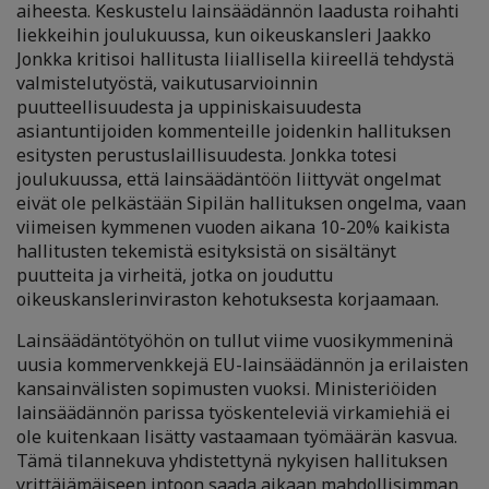
aiheesta. Keskustelu lainsäädännön laadusta roihahti
liekkeihin joulukuussa, kun oikeuskansleri Jaakko
Jonkka kritisoi hallitusta liiallisella kiireellä tehdystä
valmistelutyöstä, vaikutusarvioinnin
puutteellisuudesta ja uppiniskaisuudesta
asiantuntijoiden kommenteille joidenkin hallituksen
esitysten perustuslaillisuudesta. Jonkka totesi
joulukuussa, että lainsäädäntöön liittyvät ongelmat
eivät ole pelkästään Sipilän hallituksen ongelma, vaan
viimeisen kymmenen vuoden aikana 10-20% kaikista
hallitusten tekemistä esityksistä on sisältänyt
puutteita ja virheitä, jotka on jouduttu
oikeuskanslerinviraston kehotuksesta korjaamaan.
Lainsäädäntötyöhön on tullut viime vuosikymmeninä
uusia kommervenkkejä EU-lainsäädännön ja erilaisten
kansainvälisten sopimusten vuoksi. Ministeriöiden
lainsäädännön parissa työskenteleviä virkamiehiä ei
ole kuitenkaan lisätty vastaamaan työmäärän kasvua.
Tämä tilannekuva yhdistettynä nykyisen hallituksen
yrittäjämäiseen intoon saada aikaan mahdollisimman