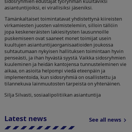
sidosryhmien edustajat työryhmän kuultaviksi
asiantuntijoiksi, ei virallisiksi jäseniksi.
Tämänkaltaiset toimintatavat yhdistettynä kiireisten
virkamiesten juosten valmistelemiin, silloin tällöin
jopa keskeneräisten lakiesitysten lausunnoille
puskemiseen ovat saaneet monet toimijat usein
kuultujen asiantuntijaorganisaatioiden joukossa
suhtautumaan nykyisen hallituksen toimintaan hyvin
penseästi, ja ihan hyvästä syystä. Vaikka sidosryhmien
kuuleminen ja heidän kantojensa tunnusteleminen vie
aikaa, on asioita helpompi viedä eteenpäin ja
implementoida, kun sidosryhmiä on osallistettu ja
tilannekuva lainmuutosten tarpeista on yhtenäinen.
Silja Silvasti, sosiaalipolitiikan asiantuntija
Latest news
See all news