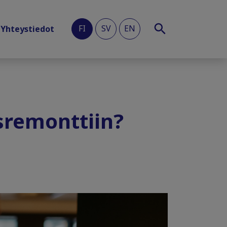
FI
SV
EN
Yhteystiedot
sremonttiin?