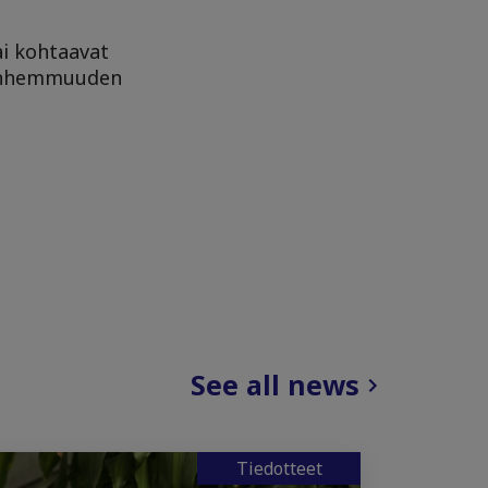
ai kohtaavat
 vanhemmuuden
See all news
Tiedotteet