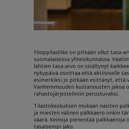
Ylioppilasliike on pitkään ollut tasa-
suomalaisessa yhteiskunnassa. Vaatimuk
lähtien tasa-arvo on sisältynyt kaikke
nykypäivä osoittaa että aktiiviselle ta
esimerkiksi jo pitkään esittänyt, että
Vanhemmuuden kustannusten jakoa on 
rahastojärjestelmiin perustuvaksi.
Tilastokeskuksen mukaan naisten palk
ja miesten välinen palkkaero onkin tä
väärä. Keinoja pienentää palkkaeroja 
tasaisempi jako.