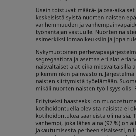
Usein toistuvat määrä- ja osa-aikaiset 
keskeisistä syistä nuorten naisten epät
vanhemmuuden ja vanhempainvapaiden a
työnantajan vastuulle. Nuorten naiste
esimerkiksi lomaoikeuksiin ja jopa tu
Nykymuotoinen perhevapaajärjestelmä
segregaatiota ja asettaa eri alat eria
naisvaltaiset alat eikä miesvaltaisilla 
pikemminkin päinvastoin. Järjestelmä 
naisten siirtymistä työelämään. Suomes
mikäli nuorten naisten työllisyys olisi 
Erityiseksi haasteeksi on muodostumass
kotihoidontuella olevista naisista ei
kotihoidontukea saaneista oli naisia.
vanhempi, joka lähes aina (97 %) on äi
jakautumisesta perheen sisäisesti, niin