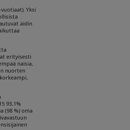
vuotiaat). Yksi
llisista
autuvat äidin
aikuttaa
tta
t erityisesti
nempää naisia,
in nuorten
a korkeampi,
a
015 93,1%
na (98 %) oma
oivavastuun
ensisijainen