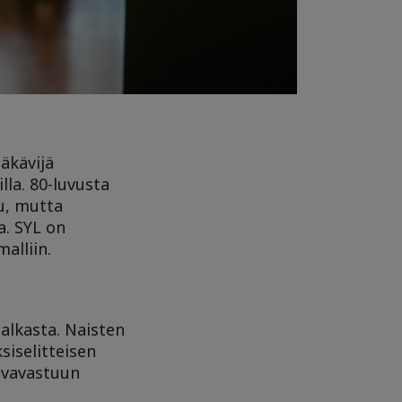
äkävijä
lla. 80-luvusta
tu, mutta
a. SYL on
alliin.
alkasta. Naisten
siselitteisen
oivavastuun