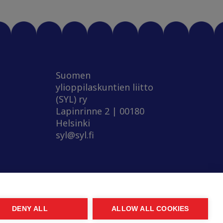
Suomen
ylioppilaskuntien liitto
(SYL) ry
Lapinrinne 2 | 00180
Helsinki
syl@syl.fi
DENY ALL
ALLOW ALL COOKIES