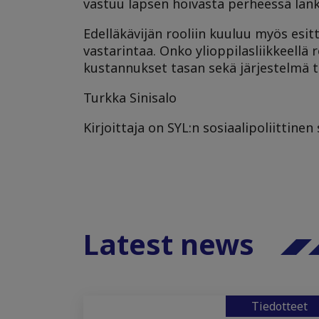
vastuu lapsen hoivasta perheessä lan
Edelläkävijän rooliin kuuluu myös esitt
vastarintaa. Onko ylioppilasliikkeell
kustannukset tasan sekä järjestelmä 
Turkka Sinisalo
Kirjoittaja on SYL:n sosiaalipoliittinen 
Latest news
Tiedotteet