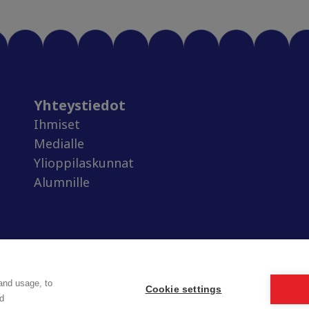
Yhteystiedot
Ihmiset
Medialle
Ylioppilaskunnat
Alumnille
and usage, to
Cookie settings
d