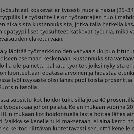
työsuhteet koskevat erityisesti nuoria naisia (25–34-
yypillisille työsuhteille on työnantajien huoli mahdo
ikaisista kustannuksista, jotka tällä hetkellä kas
n epätyypilliset työsuhteet katkovat työuria, mikä v
levaisuuden eläketurvaan.
 ylläpitää työmarkkinoiden vahvaa sukupuolittunu
rvoiseen asemaan keskenään. Kustannuksista vastaava
aloilla ole painetta palkata työntekijöiksi nykyistä e
on luonteeltaan epätasa-arvoinen ja hidastaa etenk
sa työllisyysaste olisi lähes puolitoista prosentti
Ruotsin tasolla.
a suosittu kotihoidontuki, sillä jopa 40 prosentill
 ole työpaikkaa johon palata. Kelan mukaan vuonna 2
 THL:n mukaan kotihoidontuella lasta hoitaa lähes ai
ti. Vaikka se kenelle tuki maksetaan, ei aina kerro h
 se kertoo riittävän luotettavasti sen, että kenelle 