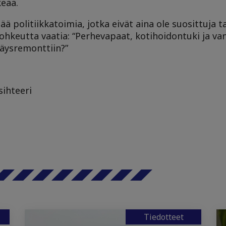
keaa.
ää politiikkatoimia, jotka eivät aina ole suosittuja t
ä rohkeutta vaatia: “Perhevapaat, kotihoidontuki ja
täysremonttiin?”
sihteeri
Tiedotteet