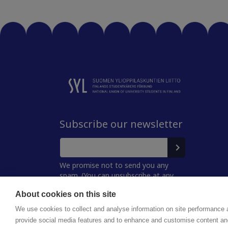
Subscribe our newsletter
We promise not to send you any
spam. (You can unsubscribe at any
time.)
About cookies on this site
We use cookies to collect and analyse information on site performance 
provide social media features and to enhance and customise content an