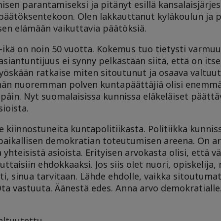
isen parantamiseksi ja pitänyt esillä kansalaisjärjes
 päätöksentekoon. Olen lakkauttanut kyläkoulun ja 
sen elämään vaikuttavia päätöksiä.
ikä on noin 50 vuotta. Kokemus tuo tietysti varmuu
iantuntijuus ei synny pelkästään siitä, että on itse
 myöskään ratkaise miten sitoutunut ja osaava valtuu
 vähän nuoremman polven kuntapäättäjiä olisi enemm
päin. Nyt suomalaisissa kunnissa eläkeläiset päättäv
ioista.
e kiinnostuneita kuntapolitiikasta. Politiikka kunnis
paikallisen demokratian toteutumisen areena. On ar
 yhteisistä asioista. Erityisen arvokasta olisi, että
aisiin ehdokkaaksi. Jos siis olet nuori, opiskelija, 
ti, sinua tarvitaan. Lähde ehdolle, vaikka sitoutuma
a vastuuta. Äänestä edes. Anna arvo demokratialle. 
altuutettu