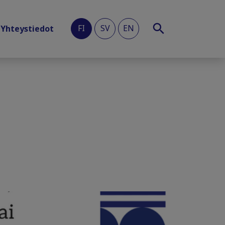
FI
SV
EN
Yhteystiedot