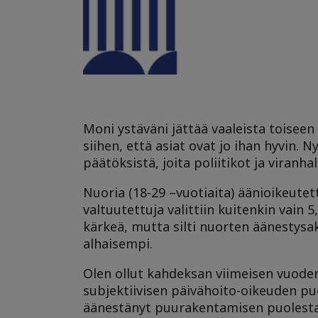
Moni ystäväni jättää vaaleista toiseen
siihen, että asiat ovat jo ihan hyvin. 
päätöksistä, joita poliitikot ja viranh
Nuoria (18-29 –vuotiaita) äänioikeute
valtuutettuja valittiin kuitenkin vain
kärkeä, mutta silti nuorten äänestysak
alhaisempi.
Olen ollut kahdeksan viimeisen vuoden
subjektiivisen päivähoito-oikeuden pu
äänestänyt puurakentamisen puolesta,