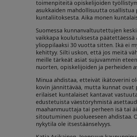
toimenpiteitä opiskelijoiden työllistym
asukkaiden mahdollisuutta osallistua
kuntaliitoksesta. Aika monen kuntalai
Suomessa kunnanvaltuutettujen keski-
vaikkapa koulutuksesta päätettäessä as
ylioppilaaksi 30 vuotta sitten. Ikä ei
kehittyy. Silti uskon, että jos meitä
meille tärkeät asiat sujuvammin eteen
nuorten, opiskelijoiden ja perheiden as
Minua ahdistaa, etteivät ikätoverini ol
kovin jännittävää, mutta kunnat ovat 
erilaiset kuntalaiset kantavat vastuuta
edustetuista väestöryhmistä asettaudutt
maahanmuuttaja tai perheen isä tai äi
sitoutuminen puolueeseen ahdistaa. Ot
nykytila ole itsestäänselvyys.
Katja Asikainen, Joensuun kaupunginv