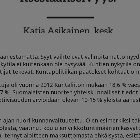
 äänestämättä. Syyt vaihtelevat välinpitämättömyydes
Nykytila ei kuitenkaan ole pysyvää. Kuntien nykytila o
altijat tekevät. Kuntapolitiikan päätökset kohtaat om
ttuja oli vuonna 2012 Kuntaliiton mukaan 18,6 % väe
 5,7 %. Suomalaisten nuorten yhteiskunnalliset tiedo
tiivisuuden arvioidaan olevan 10-15 % yleistä äänes
 ajan nuori kunnanvaltuutettu. Olen esimerkiksi tai
olesta, vaatinut koulujen viikkotuntimäärien kasvat
 tehnyt aloitteen maksuttomasta ehkäisystä, esitt