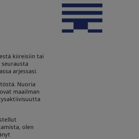
tä kiireisiin tai
n seurausta
assa arjessasi.
stöstä. Nuoria
t ovat maailman
tysaktiivisuutta
stellut
tamista, olen
änyt