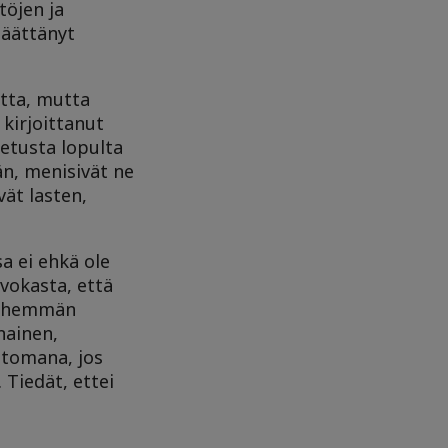
töjen ja
päättänyt
tta, mutta
 kirjoittanut
tetusta lopulta
än, menisivät ne
ät lasten,
sa ei ehkä ole
vokasta, että
 vähemmän
nainen,
ttomana, jos
Tiedät, ettei