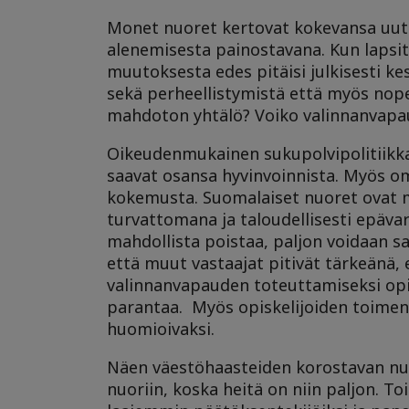
Monet nuoret kertovat kokevansa uutis
alenemisesta painostavana. Kun lapsit
muutoksesta edes pitäisi julkisesti k
sekä perheellistymistä että myös nope
mahdoton yhtälö? Voiko valinnanvapau
Oikeudenmukainen sukupolvipolitiikka 
saavat osansa hyvinvoinnista. Myös o
kokemusta. Suomalaiset nuoret ovat m
turvattomana ja taloudellisesti epäva
mahdollista poistaa, paljon voidaan s
että muut vastaajat pitivät tärkeänä,
valinnanvapauden toteuttamiseksi opi
parantaa. Myös opiskelijoiden toimen
huomioivaksi.
Näen väestöhaasteiden korostavan nuo
nuoriin, koska heitä on niin paljon. T