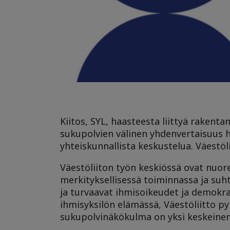
Kiitos, SYL, haasteesta liittyä raken
sukupolvien välinen yhdenvertaisuus h
yhteiskunnallista keskustelua. Väestöl
Väestöliiton työn keskiössä ovat nuo
merkityksellisessä toiminnassa ja suht
ja turvaavat ihmisoikeudet ja demokra
ihmisyksilön elämässä, Väestöliitto p
sukupolvinäkökulma on yksi keskeinen