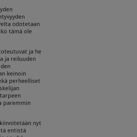
yyden
yntyvyyden
velta odotetaan
ikö tämä ole
toteutuvat ja he
a ja reiluuden
uden
an keinoin
kä perheelliset
skelijan
 tarpeen
ita paremmin
iinnitetään nyt
tä entistä