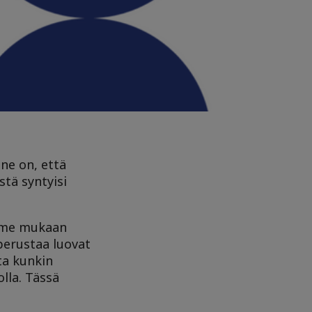
ne on, että
tä syntyisi
emme mukaan
 perustaa luovat
ta kunkin
lla. Tässä