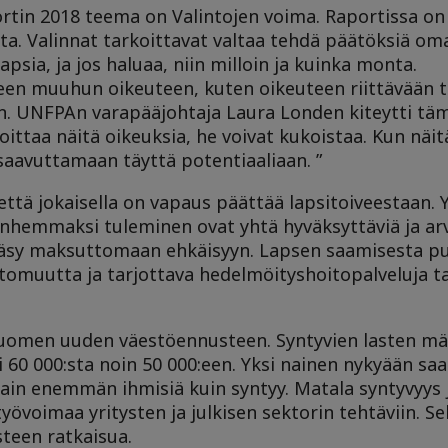
rtin 2018 teema on Valintojen voima. Raportissa on 
ista. Valinnat tarkoittavat valtaa tehdä päätöksiä 
apsia, ja jos haluaa, niin milloin ja kuinka monta.
een muuhun oikeuteen, kuten oikeuteen riittävään t
n. UNFPAn varapääjohtaja Laura Londen kiteytti tä
joittaa näitä oikeuksia, he voivat kukoistaa. Kun näit
 saavuttamaan täyttä potentiaaliaan. ”
 että jokaisella on vapaus päättää lapsitoiveestaan. 
anhemmaksi tuleminen ovat yhtä hyväksyttäviä ja ar
 pääsy maksuttomaan ehkäisyyn. Lapsen saamisesta p
tomuutta ja tarjottava hedelmöityshoitopalveluja ta
 Suomen uuden väestöennusteen. Syntyvien lasten m
60 000:sta noin 50 000:een. Yksi nainen nykyään sa
tain enemmän ihmisiä kuin syntyy. Matala syntyvyys 
yövoimaa yritysten ja julkisen sektorin tehtäviin. S
een ratkaisua.