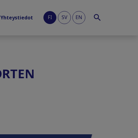
FI
SV
EN
Yhteystiedot
ORTEN