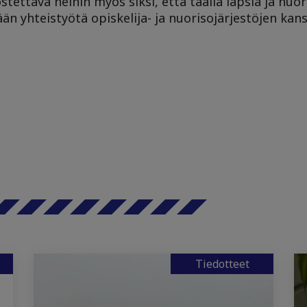
tettava heihin myös siksi, että täällä lapsia ja nuor
ään yhteistyötä opiskelija- ja nuorisojärjestöjen k
Tiedotteet