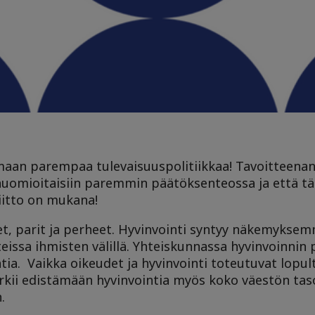
tamaan parempaa tulevaisuuspolitiikkaa! Tavoitteenan
uomioitaisiin paremmin päätöksenteossa ja että täs
iitto on mukana!
ret, parit ja perheet. Hyvinvointi syntyy näkemyks
eissa ihmisten välillä. Yhteiskunnassa hyvinvoinnin
tia. Vaikka oikeudet ja hyvinvointi toteutuvat lopul
yrkii edistämään hyvinvointia myös koko väestön taso
.