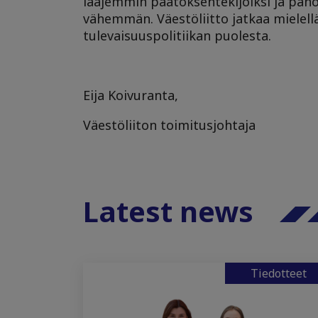
laajemmin päätöksentekijöiksi ja panos
vähemmän. Väestöliitto jatkaa mielell
tulevaisuuspolitiikan puolesta.
Eija Koivuranta,
Väestöliiton toimitusjohtaja
Latest news
Tiedotteet