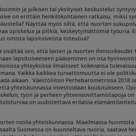
oinnin ja julkisen tai yksityiset keskustelut syntyv
oive on erittäin henkilökohtainen ratkaisu, miksi s
eskustella? Näyttää myös siltä, että nuorten sukupol
aa opiskelua ja pitkiä, keskeytymättömiä työuria. E
s omista lapsitoiveista toteutua?
sisältää sen, että lasten ja nuorten ihmisoikeudet 
maan lapsitoiveeseen pääseminen on osa hyvinvointi
onissa yhteyksissä ilmaisseet kokevansa tulevaisu
rmana. Vaikka kaikkea turvattomuutta ei ole politiik
aada aikaan. Väestöliiton Perhebarometrissa 2018 se
 että yhteiskunnassa investoidaan koulutukseen. Opi
skelun, työn ja perheen yhteensovittamistapoja on
tuloturvaa on uudistettava erilaisia elämäntilante
rten roolia yhteiskunnassa. Maailmassa huomiota k
oisaalta Suomessa on kuunneltava nuoria, saatava hei