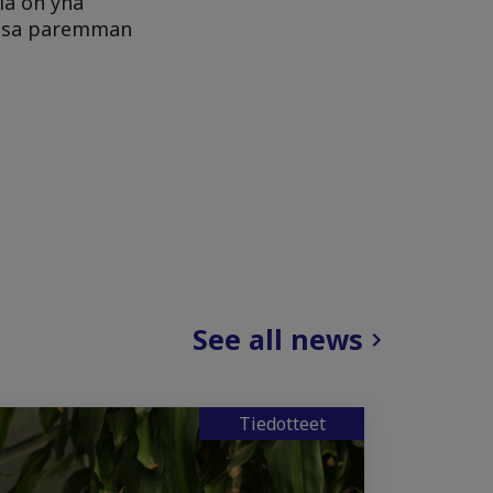
ia on yhä
anssa paremman
See all news
Tiedotteet