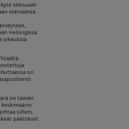
kyse seksuaali-
omaan elämäänsä
erveyteen,
män Helsingissä
ä oikeuksia
Yhtäältä
vostettuja
uhuttaessa on
sapuolisesti
äärä on tämän
a keskimäärin
johtaa siihen,
elkeät päätökset