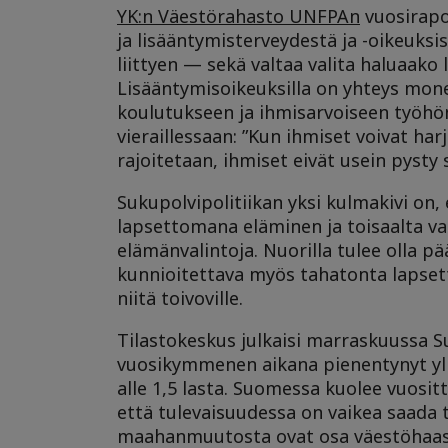
YK:n Väestörahasto UNFPAn
vuosirapo
ja lisääntymisterveydestä ja -oikeuks
liittyen — sekä valtaa valita haluaako l
Lisääntymisoikeuksilla on yhteys mon
koulutukseen ja ihmisarvoiseen työhö
vieraillessaan: ”Kun ihmiset voivat har
rajoitetaan, ihmiset eivät usein pysty
Sukupolvipolitiikan yksi kulmakivi on,
lapsettomana eläminen ja toisaalta v
elämänvalintoja. Nuorilla tulee olla
kunnioitettava myös tahatonta lapset
niitä toivoville.
Tilastokeskus julkaisi marraskuussa
vuosikymmenen aikana pienentynyt yli 
alle 1,5 lasta. Suomessa kuolee vuosit
että tulevaisuudessa on vaikea saada t
maahanmuutosta ovat osa väestöhaast