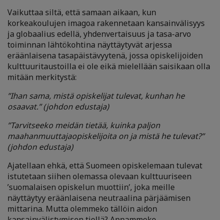
Vaikuttaa siltä, että samaan aikaan, kun
korkeakoulujen imagoa rakennetaan kansainvälisyys
ja globaalius edellä, yhdenvertaisuus ja tasa-arvo
toiminnan lähtökohtina näyttäytyvät arjessa
eräänlaisena tasapäistävyytenä, jossa opiskelijoiden
kulttuuritaustoilla ei ole eikä mielellään saisikaan olla
mitään merkitystä:
”Ihan sama, mistä opiskelijat tulevat, kunhan he
osaavat.” (johdon edustaja)
”Tarvitseeko meidän tietää, kuinka paljon
maahanmuuttajaopiskelijoita on ja mistä he tulevat?”
(johdon edustaja)
Ajatellaan ehkä, että Suomeen opiskelemaan tulevat
istutetaan siihen olemassa olevaan kulttuuriseen
’suomalaisen opiskelun muottiin’, joka meille
näyttäytyy eräänlaisena neutraalina pärjäämisen
mittarina. Mutta olemmeko tällöin aidon
kansainvälistymisen tiellä? Annammeko