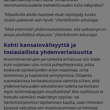
monimuotoisuudelle mahdollisuuden tulla näkyväksi?
”Kilpailluilla aloilla haasteet eivät näyttäydy, koska
sisään pääsevät vain hyvät.” (henkilöstön edustaja)
”Mitä enemmän yhdenmukaistetaan, sitä vaikeampi on
antaa yksilöllistä ohjausta.” (henkilöstön edustaja)
Kohti kansainvälisyyttä ja
tosiasiallista yhdenvertaisuutta
Arviointivierailujen perusteella erilaisuus siis ikään
kuin suljetaan ulos niistä puheyhteyksistä, jotka
koskevat opiskelijoiden arjen maailmaa, siinä
toimimista ja haasteista selviytymistä. Ollaanko
suomalaisissa korkeakouluissa valmiita siihen, että
yhdenvertaisuuden edistäminen todella tarkoittaisi
myös toimintatapojen muuttamista? Aito osallisuus ei
toteudu valmiiksi määritetyn oppilas- tai
henkilöstöposition täyttämisen kautta, vaan ihmisten
kyvyssä vaikuttaa sen muotoutumiseen ja ’omistaa’