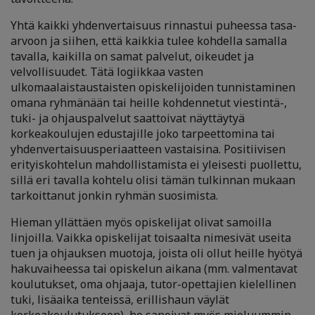
Yhtä kaikki yhdenvertaisuus rinnastui puheessa tasa-
arvoon ja siihen, että kaikkia tulee kohdella samalla
tavalla, kaikilla on samat palvelut, oikeudet ja
velvollisuudet. Tätä logiikkaa vasten
ulkomaalaistaustaisten opiskelijoiden tunnistaminen
omana ryhmänään tai heille kohdennetut viestintä-,
tuki- ja ohjauspalvelut saattoivat näyttäytyä
korkeakoulujen edustajille joko tarpeettomina tai
yhdenvertaisuusperiaatteen vastaisina. Positiivisen
erityiskohtelun mahdollistamista ei yleisesti puollettu,
sillä eri tavalla kohtelu olisi tämän tulkinnan mukaan
tarkoittanut jonkin ryhmän suosimista.
Hieman yllättäen myös opiskelijat olivat samoilla
linjoilla. Vaikka opiskelijat toisaalta nimesivät useita
tuen ja ohjauksen muotoja, joista oli ollut heille hyötyä
hakuvaiheessa tai opiskelun aikana (mm. valmentavat
koulutukset, oma ohjaaja, tutor-opettajien kielellinen
tuki, lisäaika tenteissä, erillishaun väylät