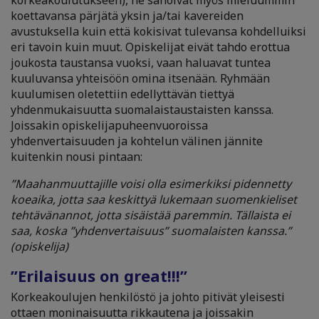
korkeakoulutukseen), he sanoivat myös mieluummin
koettavansa pärjätä yksin ja/tai kavereiden
avustuksella kuin että kokisivat tulevansa kohdelluiksi
eri tavoin kuin muut. Opiskelijat eivät tahdo erottua
joukosta taustansa vuoksi, vaan haluavat tuntea
kuuluvansa yhteisöön omina itsenään. Ryhmään
kuulumisen oletettiin edellyttävän tiettyä
yhdenmukaisuutta suomalaistaustaisten kanssa.
Joissakin opiskelijapuheenvuoroissa
yhdenvertaisuuden ja kohtelun välinen jännite
kuitenkin nousi pintaan:
”Maahanmuuttajille voisi olla esimerkiksi pidennetty
koeaika, jotta saa keskittyä lukemaan suomenkieliset
tehtävänannot, jotta sisäistää paremmin. Tällaista ei
saa, koska ”yhdenvertaisuus” suomalaisten kanssa.”
(opiskelija)
”Erilaisuus on great!!!”
Korkeakoulujen henkilöstö ja johto pitivät yleisesti
ottaen moninaisuutta rikkautena ja joissakin