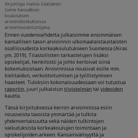
Kirjoittaja Hanna Väätäinen
toimii Kansallisen
koulutuksen
arviointikeskuksessa
arviointiasiantuntijana.
Ennen vuodenvaihdetta julkaisimme ensimmäisen
kansallisen tason arvioinnin ulkomaalaistaustaisten
osallisuudesta korkeakoulutukseen Suomessa (Airas
ym. 2019). Tilastollisten tarkastelujen lisäksi
opiskelijat, henkilöstö ja johto kertoivat siinä
kokemuksistaan. Arvioinnissa nousivat esille mm.
kielitaidon, verkostoitumisen ja työllistymisen
haasteet. Tuloksiin kokonaisuudessaan voi tutustua
raportin
, juuri julkaistun
tiivistelmän
tai
videoiden
kautta.
Tässä kirjoituksessa kerron arvioinnissa esiin
nousseista tavoista ymmärtää ja tulkita
yhdenvertaisuutta sekä näiden tulkintojen
vaikutuksista korkeakoulujen toimintaan ja
opiskelijoiden arkeen. Kansainvälisyyttä ja