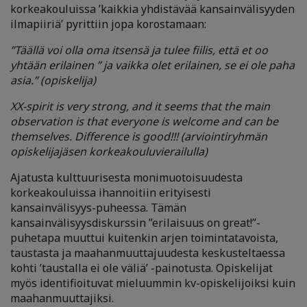
korkeakouluissa ’kaikkia yhdistävää kansainvälisyyden
ilmapiiriä’ pyrittiin jopa korostamaan:
”Täällä voi olla oma itsensä ja tulee fiilis, että et oo
yhtään erilainen ” ja vaikka olet erilainen, se ei ole paha
asia.”
(opiskelija)
XX-spirit is very strong, and it seems that the main
observation is that everyone is welcome and can be
themselves. Difference is good!!! (arviointiryhmän
opiskelijajäsen korkeakouluvierailulla)
Ajatusta kulttuurisesta monimuotoisuudesta
korkeakouluissa ihannoitiin erityisesti
kansainvälisyys-puheessa. Tämän
kansainvälisyysdiskurssin ”erilaisuus on great!”-
puhetapa muuttui kuitenkin arjen toimintatavoista,
taustasta ja maahanmuuttajuudesta keskusteltaessa
kohti ’taustalla ei ole väliä’ -painotusta. Opiskelijat
myös identifioituvat mieluummin kv-opiskelijoiksi kuin
maahanmuuttajiksi.