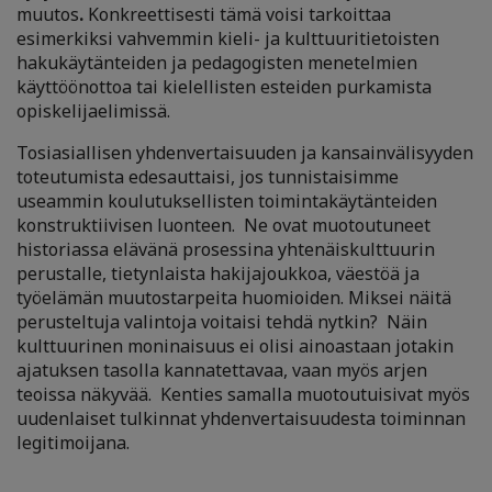
muutos
.
Konkreettisesti tämä voisi tarkoittaa
esimerkiksi vahvemmin kieli- ja kulttuuritietoisten
hakukäytänteiden ja pedagogisten menetelmien
käyttöönottoa tai kielellisten esteiden purkamista
opiskelijaelimissä.
Tosiasiallisen yhdenvertaisuuden ja kansainvälisyyden
toteutumista edesauttaisi, jos tunnistaisimme
useammin koulutuksellisten toimintakäytänteiden
konstruktiivisen luonteen. Ne ovat muotoutuneet
historiassa elävänä prosessina yhtenäiskulttuurin
perustalle, tietynlaista hakijajoukkoa, väestöä ja
työelämän muutostarpeita huomioiden. Miksei näitä
perusteltuja valintoja voitaisi tehdä nytkin? Näin
kulttuurinen moninaisuus ei olisi ainoastaan jotakin
ajatuksen tasolla kannatettavaa, vaan myös arjen
teoissa näkyvää. Kenties samalla muotoutuisivat myös
uudenlaiset tulkinnat yhdenvertaisuudesta toiminnan
legitimoijana.