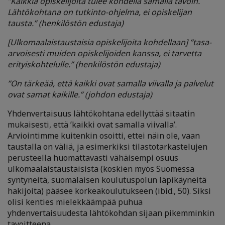
”Kaikkia opiskelijoita tulee kohdella samalla tavoin.
Lähtökohtana on tutkinto-ohjelma, ei opiskelijan
tausta.” (henkilöstön edustaja)
[Ulkomaalaistaustaisia opiskelijoita kohdellaan] ”tasa-
arvoisesti muiden opiskelijoiden kanssa, ei tarvetta
erityiskohtelulle.” (henkilöstön edustaja)
”On tärkeää, että kaikki ovat samalla viivalla ja palvelut
ovat samat kaikille.” (johdon edustaja)
Yhdenvertaisuus lähtökohtana edellyttää sitaatin
mukaisesti, että ’kaikki ovat samalla viivalla’.
Arviointimme kuitenkin osoitti, ettei näin ole, vaan
taustalla on väliä, ja esimerkiksi tilastotarkastelujen
perusteella huomattavasti vähäisempi osuus
ulkomaalaistaustaisista (koskien myös Suomessa
syntyneitä, suomalaisen koulutuspolun läpikäyneitä
hakijoita) pääsee korkeakoulutukseen (ibid., 50). Siksi
olisi kenties mielekkäämpää puhua
yhdenvertaisuudesta lähtökohdan sijaan pikemminkin
tavoitteena.