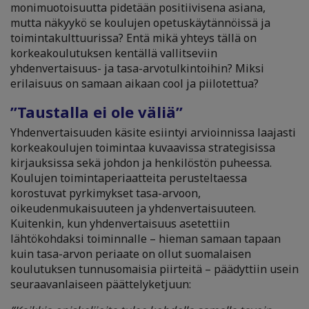
monimuotoisuutta pidetään positiivisena asiana,
mutta näkyykö se koulujen opetuskäytännöissä ja
toimintakulttuurissa? Entä mikä yhteys tällä on
korkeakoulutuksen kentällä vallitseviin
yhdenvertaisuus- ja tasa-arvotulkintoihin? Miksi
erilaisuus on samaan aikaan cool ja piilotettua?
”Taustalla ei ole väliä”
Yhdenvertaisuuden käsite esiintyi arvioinnissa laajasti
korkeakoulujen toimintaa kuvaavissa strategisissa
kirjauksissa sekä johdon ja henkilöstön puheessa.
Koulujen toimintaperiaatteita perusteltaessa
korostuvat pyrkimykset tasa-arvoon,
oikeudenmukaisuuteen ja yhdenvertaisuuteen.
Kuitenkin, kun yhdenvertaisuus asetettiin
lähtökohdaksi toiminnalle – hieman samaan tapaan
kuin tasa-arvon periaate on ollut suomalaisen
koulutuksen tunnusomaisia piirteitä – päädyttiin usein
seuraavanlaiseen päättelyketjuun: