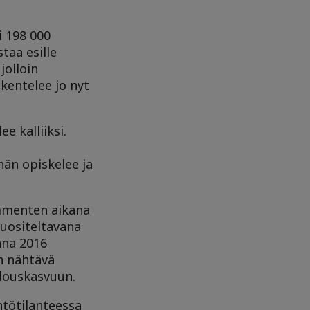
i 198 000
taa esille
jolloin
skentelee jo nyt
e kalliiksi.
än opiskelee ja
ymmenten aikana
uositeltavana
nna 2016
n nähtävä
alouskasvuun.
htötilanteessa