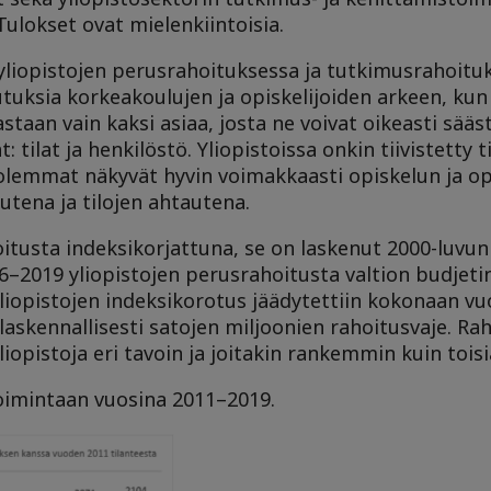
lokset ovat mielenkiintoisia.
yliopistojen perusrahoituksessa ja tutkimusrahoituks
tuksia korkeakoulujen ja opiskelijoiden arkeen, ku
eastaan vain kaksi asiaa, josta ne voivat oikeasti sääst
 tilat ja henkilöstö. Yliopistoissa onkin tiivistetty t
Molemmat näkyvät hyvin voimakkaasti opiskelun ja o
utena ja tilojen ahtautena.
itusta indeksikorjattuna, se on laskenut 2000-luvun 
16–2019 yliopistojen perusrahoitusta valtion budjetin
 yliopistojen indeksikorotus jäädytettiin kokonaan vu
 laskennallisesti satojen miljoonien rahoitusvaje.
Rah
liopistoja eri tavoin ja joitakin rankemmin kuin toisi
toimintaan vuosina 2011–2019.