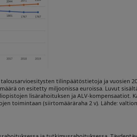
talousarvioesitysten tilinpäätöstietoja ja vuosien 
määrä on esitetty miljoonissa euroissa. Luvut sisält
 yliopistojen lisärahoituksen ja ALV-kompensaatiot. K
ojen toimintaan (siirtomääräraha 2 v). Lähde: valtio
usrahoituksessa ja tutkimusrahoituksessa. Täydentä