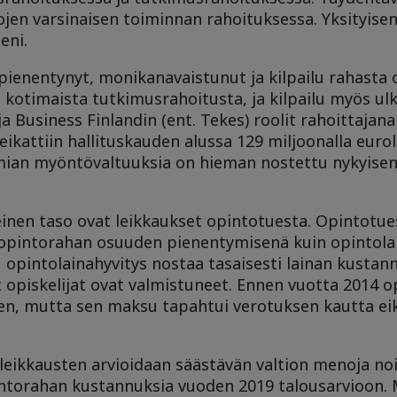
ojen varsinaisen toiminnan rahoituksessa.
Yksityise
eni.
enentynyt, monikanavaistunut ja kilpailu rahasta o
 kotimaista tutkimusrahoitusta, ja kilpailu myös u
 Business Finlandin (ent. Tekes) roolit rahoittajana
kattiin hallituskauden alussa 129 miljoonalla eurolla
emian myöntövaltuuksia on hieman nostettu nykyisen
einen taso ovat leikkaukset opintotuesta. Opintotue
n opintorahan osuuden pienentymisenä kuin opintola
opintolainahyvitys nostaa tasaisesti lainan kustan
 opiskelijat ovat valmistuneet. Ennen vuotta 2014 opi
en, mutta sen maksu tapahtui verotuksen kautta eik
leikkausten arvioidaan säästävän valtion menoja no
intorahan kustannuksia vuoden 2019 talousarvioon.