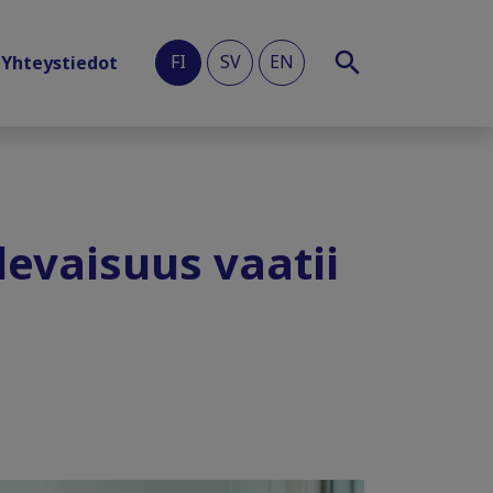
FI
SV
EN
Yhteystiedot
levaisuus vaatii