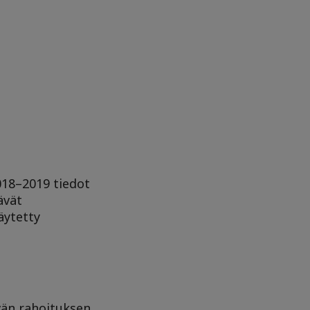
2018–2019 tiedot
ävät
äytetty
n
vän rahoituksen