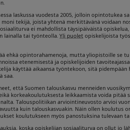
n.
essa laskussa vuodesta 2005, jolloin opintotukea sa
 moni tekijä, joista yhtenä merkittävänä voidaan nos
siaaliturva ei mahdollista täysipäiväistä opiskelua, 
ainalla tai työnteolla.
Yli puolet
opiskelijoista työ
 ehkä opintorahamenoja, mutta yliopistoille se tule
nnoissa etenemisestä ja opiskelijoiden tavoiteajassa
lija käyttää aikaansa työntekoon, sitä pidempään h
ä saa.
enneet, että Suomen talouskasvu menneiden vuosik
ikä korkeakoulutuksesta leikkaamista voida pitää s
nalta.
Talouspolitiikan arviointineuvosto arvioi vuo
avuutta kuin talouskasvuakin. Näin ollen koulutus o
stukset koulutukseen myös panostuksina tulevaan t
uksia, koska opiskelijan sosiaaliturva on ollut jo lä