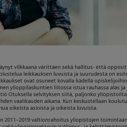
ynyt vilkkaana värittäen sekä hallitus- että opposit
olustelua leikkauksen luvuista ja suurudesta on esite
ikkaukset ovat osuneet kovalla kädellä opiskelijoihi
n ylioppilaskuntien liitossa istua rauhassa alas ja
ö Otuksella selvityksen siitä, paljonko yliopistoilt
ahden vaalikauden aikana. Kun keskustellaan koulut
hua oikeista asioista ja oikeista luvuista.
n 2011–2019 valtionrahoitus yliopistojen toimintaan
sekä yliopistosektorin tutkimus- ja kehittämisto