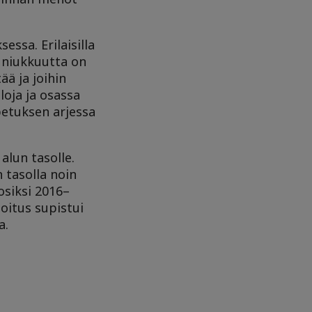
essa. Erilaisilla
n niukkuutta on
ää ja joihin
iloja ja osassa
petuksen arjessa
alun tasolle.
 tasolla noin
osiksi 2016–
oitus supistui
a.