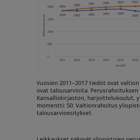
Vuosien 2011–2017 tiedot ovat valtion 
ovat talousarvioita. Perusrahoituksen 
Kansalliskirjaston, harjoittelukoulut,
momentti: 50. Valtionrahoitus yliopist
talousarvioesitykset.
Leikkaukset näkyvät yliopistojen per