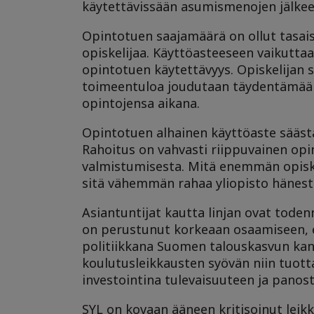
käytettävissään asumismenojen jälkee
Opintotuen saajamäärä on ollut tasais
opiskelijaa. Käyttöasteeseen vaikuttaa
opintotuen käytettävyys. Opiskelijan so
toimeentuloa joudutaan täydentämään l
opintojensa aikana.
Opintotuen alhainen käyttöaste säästää
Rahoitus on vahvasti riippuvainen opi
valmistumisesta. Mitä enemmän opiske
sitä vähemmän rahaa yliopisto hänest
Asiantuntijat kautta linjan ovat tod
on perustunut korkeaan osaamiseen, e
politiikkana Suomen talouskasvun kan
koulutusleikkausten syövän niin tuott
investointina tulevaisuuteen ja pano
SYL on kovaan ääneen kritisoinut leikka