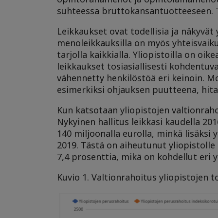
suhteessa bruttokansantuotteeseen. Tu
Leikkaukset ovat todellisia ja näkyvät 
menoleikkauksilla on myös yhteisvaiku
tarjolla kaikkialla. Yliopistoilla on oik
leikkaukset tosiasiallisesti kohdentuvat:
vähennetty henkilöstöä eri keinoin. 
esimerkiksi ohjauksen puutteena, hita
Kun katsotaan yliopistojen valtionraho
Nykyinen hallitus leikkasi kaudella 20
140 miljoonalla eurolla, minkä lisäksi
2019. Tästä on aiheutunut yliopistolle
7,4 prosenttia, mikä on kohdellut eri y
Kuvio 1. Valtionrahoitus yliopistojen 