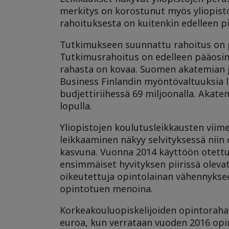
merkitys on korostunut myös yliopist
rahoituksesta on kuitenkin edelleen pi
Tutkimukseen suunnattu rahoitus on pi
Tutkimusrahoitus on edelleen pääosin
rahasta on kovaa. Suomen akatemian ja
Business Finlandin myöntövaltuuksia lei
budjettiriihessä 69 miljoonalla. Akat
lopulla.
Yliopistojen koulutusleikkausten viim
leikkaaminen näkyy selvityksessä nii
kasvuna. Vuonna 2014 käyttöön otettu 
ensimmäiset hyvityksen piirissä olevat
oikeutettuja opintolainan vähennykse
opintotuen menoina.
Korkeakouluopiskelijoiden opintoraha
euroa, kun verrataan vuoden 2016 op