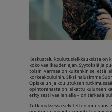
Keskustelu koulutusleikkauksista on kä
koko vaalikauden ajan.
Syytöksiä ja pu
toisin. Varmaa on kuitenkin se, että le
korkeakouluihin. Siksi halusimme Suome
Opiskelun ja koulutuksen tutkimussääti
opintorahasta on leikattu kuluneen k
erityisesti vaalien alla – on tärkeää pu
Tutkimuksessa selvitettiin mm. vuosie
opintorahamenot ja opintolainamenot 