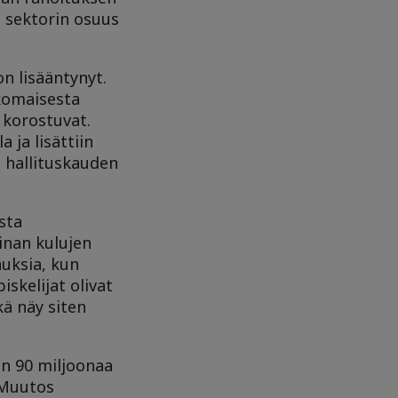
n sektorin osuus
n lisääntynyt.
lkomaisesta
 korostuvat.
 ja lisättiin
 hallituskauden
sta
inan kulujen
nuksia, kun
skelijat olivat
ä näy siten
in 90 miljoonaa
 Muutos