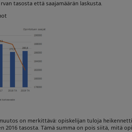
rvan tasosta että saajamäärän laskusta.
not
muutos on merkittävä: opiskelijan tuloja heikennett
n 2016 tasosta. Tämä summa on pois siitä, mitä opis