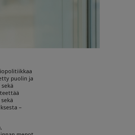
iopolitiikkaa
tty puolin ja
n sekä
 teettää
a sekä
uksesta –
,
iminnan menot