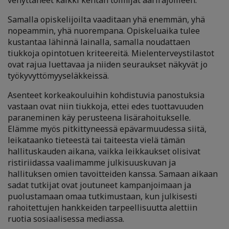
venyttäneet kaikki kentän toimijat äärirajoilleen.
Samalla opiskelijoilta vaaditaan yhä enemmän, yhä
nopeammin, yhä nuorempana. Opiskeluaika tulee
kustantaa lähinnä lainalla, samalla noudattaen
tiukkoja opintotuen kriteereitä. Mielenterveystilastot
ovat rajua luettavaa ja niiden seuraukset näkyvät jo
työkyvyttömyyseläkkeissä.
Asenteet korkeakouluihin kohdistuvia panostuksia
vastaan ovat niin tiukkoja, ettei edes tuottavuuden
paraneminen käy perusteena lisärahoitukselle.
Elämme myös pitkittyneessä epävarmuudessa siitä,
leikataanko tieteestä tai taiteesta vielä tämän
hallituskauden aikana, vaikka leikkaukset olisivat
ristiriidassa vaalimamme julkisuuskuvan ja
hallituksen omien tavoitteiden kanssa. Samaan aikaan
sadat tutkijat ovat joutuneet kampanjoimaan ja
puolustamaan omaa tutkimustaan, kun julkisesti
rahoitettujen hankkeiden tarpeellisuutta alettiin
ruotia sosiaalisessa mediassa.