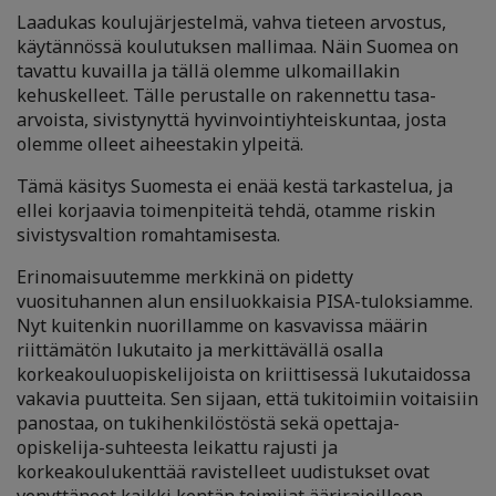
Laadukas koulujärjestelmä, vahva tieteen arvostus,
käytännössä koulutuksen mallimaa. Näin Suomea on
tavattu kuvailla ja tällä olemme ulkomaillakin
kehuskelleet. Tälle perustalle on rakennettu tasa-
arvoista, sivistynyttä hyvinvointiyhteiskuntaa, josta
olemme olleet aiheestakin ylpeitä.
Tämä käsitys Suomesta ei enää kestä tarkastelua, ja
ellei korjaavia toimenpiteitä tehdä, otamme riskin
sivistysvaltion romahtamisesta.
Erinomaisuutemme merkkinä on pidetty
vuosituhannen alun ensiluokkaisia PISA-tuloksiamme.
Nyt kuitenkin nuorillamme on kasvavissa määrin
riittämätön lukutaito ja merkittävällä osalla
korkeakouluopiskelijoista on kriittisessä lukutaidossa
vakavia puutteita. Sen sijaan, että tukitoimiin voitaisiin
panostaa, on tukihenkilöstöstä sekä opettaja-
opiskelija-suhteesta leikattu rajusti ja
korkeakoulukenttää ravistelleet uudistukset ovat