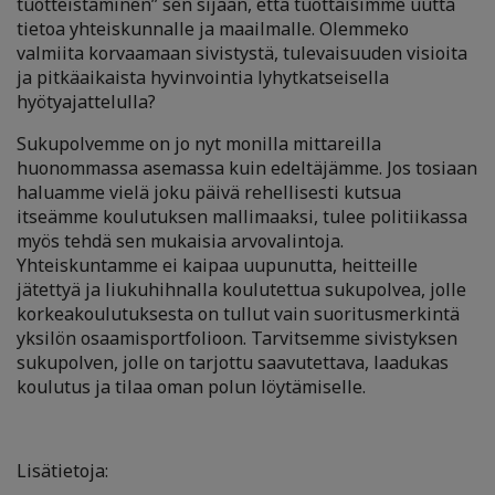
tuotteistaminen” sen sijaan, että tuottaisimme uutta
tietoa yhteiskunnalle ja maailmalle. Olemmeko
valmiita korvaamaan sivistystä, tulevaisuuden visioita
ja pitkäaikaista hyvinvointia lyhytkatseisella
hyötyajattelulla?
Sukupolvemme on jo nyt monilla mittareilla
huonommassa asemassa kuin edeltäjämme. Jos tosiaan
haluamme vielä joku päivä rehellisesti kutsua
itseämme koulutuksen mallimaaksi, tulee politiikassa
myös tehdä sen mukaisia arvovalintoja.
Yhteiskuntamme ei kaipaa uupunutta, heitteille
jätettyä ja liukuhihnalla koulutettua sukupolvea, jolle
korkeakoulutuksesta on tullut vain suoritusmerkintä
yksilön osaamisportfolioon. Tarvitsemme sivistyksen
sukupolven, jolle on tarjottu saavutettava, laadukas
koulutus ja tilaa oman polun löytämiselle.
Lisätietoja: