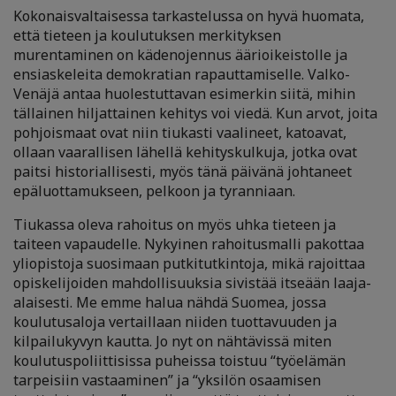
Kokonaisvaltaisessa tarkastelussa on hyvä huomata,
että tieteen ja koulutuksen merkityksen
murentaminen on kädenojennus äärioikeistolle ja
ensiaskeleita demokratian rapauttamiselle. Valko-
Venäjä antaa huolestuttavan esimerkin siitä, mihin
tällainen hiljattainen kehitys voi viedä. Kun arvot, joita
pohjoismaat ovat niin tiukasti vaalineet, katoavat,
ollaan vaarallisen lähellä kehityskulkuja, jotka ovat
paitsi historiallisesti, myös tänä päivänä johtaneet
epäluottamukseen, pelkoon ja tyranniaan.
Tiukassa oleva rahoitus on myös uhka tieteen ja
taiteen vapaudelle. Nykyinen rahoitusmalli pakottaa
yliopistoja suosimaan putkitutkintoja, mikä rajoittaa
opiskelijoiden mahdollisuuksia sivistää itseään laaja-
alaisesti. Me emme halua nähdä Suomea, jossa
koulutusaloja vertaillaan niiden tuottavuuden ja
kilpailukyvyn kautta. Jo nyt on nähtävissä miten
koulutuspoliittisissa puheissa toistuu “työelämän
tarpeisiin vastaaminen” ja “yksilön osaamisen