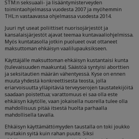
STM:n seksuaali- ja lisääntymisterveyden
toimintaohjelmassa vuodesta 2007 ja myöhemmin
THL:n vastaavassa ohjelmassa vuodesta 2014.
Juuri nyt useat poliittiset nuorisojärjestöt ja
kansalaisjärjestöt ajavat teemaa kuntavaaliohjelmissa.
Myös kuntatasolla jotkin puolueet ovat ottaneet
maksuttoman ehkäisyn vaalilupauksikseen.
Käyttäjälle maksuttoman ehkäisyn kustantaisi kunta
(tulevaisuuden maakunta). Säästöä syntyisi aborttien
ja seksitautien määrän vähentyessä. Kyse on ennen
muuta yhdestä konkreettisesta teosta, jolla
eriarvoisuutta ylläpitäviä terveyserojen taustatekijöitä
saadaan poistettua; varattomuus ei saa olla este
ehkäisyn käytölle, vaan jokaisella nuorella tulee olla
mahdollisuus pitää itsestä huolta parhaalla
mahdollisella tavalla.
Ehkäisyn käyttämättömyyden taustalla on toki joukko
muitakin syitä kuin rahan puute. Siksi