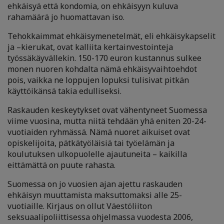
ehkäisyä että kondomia, on ehkäisyyn kuluva
rahamäärä jo huomattavan iso.
Tehokkaimmat ehkäisymenetelmät, eli ehkäisykapselit
ja –kierukat, ovat kalliita kertainvestointeja
työssäkäyvällekin. 150-170 euron kustannus sulkee
monen nuoren kohdalta nämä ehkäisyvaihtoehdot
pois, vaikka ne loppujen lopuksi tulisivat pitkän
käyttöikänsä takia edulliseksi.
Raskauden keskeytykset ovat vähentyneet Suomessa
viime vuosina, mutta niitä tehdään yhä eniten 20-24-
vuotiaiden ryhmässä. Nämä nuoret aikuiset ovat
opiskelijoita, pätkätyöläisiä tai työelämän ja
koulutuksen ulkopuolelle ajautuneita – kaikilla
eittämättä on puute rahasta.
Suomessa on jo vuosien ajan ajettu raskauden
ehkäisyn muuttamista maksuttomaksi alle 25-
vuotiaille. Kirjaus on ollut Väestöliiton
seksuaalipoliittisessa ohjelmassa vuodesta 2006,