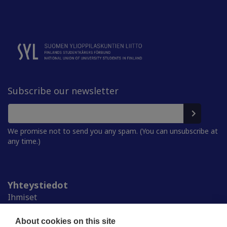
Subscribe our newsletter
We promise not to send you any spam. (You can unsubscribe at
any time.)
Yhteystiedot
Ihmiset
Medialle
Ylioppilaskunnat
About cookies on this site