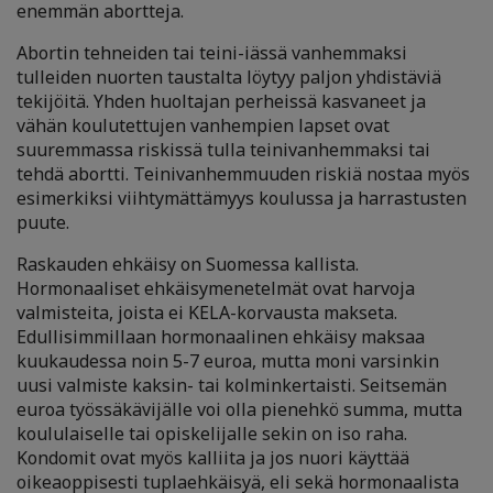
enemmän abortteja.
Abortin tehneiden tai teini-iässä vanhemmaksi
tulleiden nuorten taustalta löytyy paljon yhdistäviä
tekijöitä. Yhden huoltajan perheissä kasvaneet ja
vähän koulutettujen vanhempien lapset ovat
suuremmassa riskissä tulla teinivanhemmaksi tai
tehdä abortti. Teinivanhemmuuden riskiä nostaa myös
esimerkiksi viihtymättämyys koulussa ja harrastusten
puute.
Raskauden ehkäisy on Suomessa kallista.
Hormonaaliset ehkäisymenetelmät ovat harvoja
valmisteita, joista ei KELA-korvausta makseta.
Edullisimmillaan hormonaalinen ehkäisy maksaa
kuukaudessa noin 5-7 euroa, mutta moni varsinkin
uusi valmiste kaksin- tai kolminkertaisti. Seitsemän
euroa työssäkävijälle voi olla pienehkö summa, mutta
koululaiselle tai opiskelijalle sekin on iso raha.
Kondomit ovat myös kalliita ja jos nuori käyttää
oikeaoppisesti tuplaehkäisyä, eli sekä hormonaalista