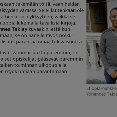
oskaan tekemään töitä, vaan heidän
isyyden varassa. Se ei kuitenkaan ole
uta henkilön älykkyyteen, vaikka se
oppia lukemalla tavallisia kirjoja.
nnes Teklay
kuvaakin, että kun
maan, se on hänelle myös polku
lisuus parantaa omaa tulevaisuutta.
rtävät vammaisuutta paremmin, on
aiset opiskelijat pääsevät paremmin
kaiken toiminnan ulkopuolelle.
i on myös omiaan parantamaan
Etiopia-hankke
Yohannes Tekl