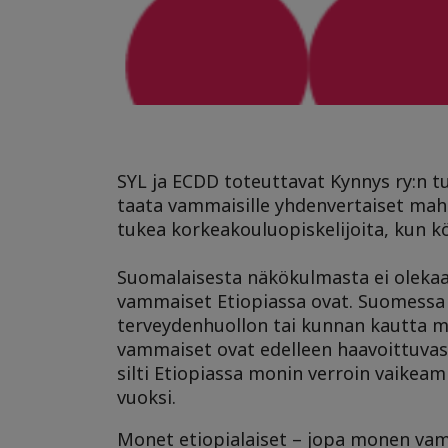
SYL ja ECDD toteuttavat Kynnys ry:n t
taata vammaisille yhdenvertaiset mahd
tukea korkeakouluopiskelijoita, kun kö
Suomalaisesta näkökulmasta ei olek
vammaiset Etiopiassa ovat. Suomessa 
terveydenhuollon tai kunnan kautta mo
vammaiset ovat edelleen haavoittuvas
silti Etiopiassa monin verroin vaikea
vuoksi.
Monet etiopialaiset – jopa monen va