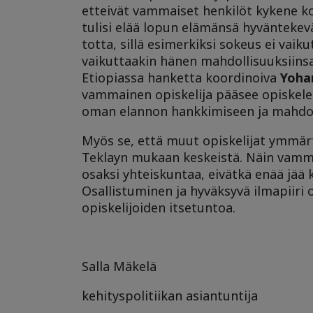
etteivät vammaiset henkilöt kykene k
tulisi elää lopun elämänsä hyväntekevä
totta, sillä esimerkiksi sokeus ei vaik
vaikuttaakin hänen mahdollisuuksiinsa 
Etiopiassa hanketta koordinoiva
Yoha
vammainen opiskelija pääsee opiskele
oman elannon hankkimiseen ja mahdol
Myös se, että muut opiskelijat ymmä
Teklayn mukaan keskeistä. Näin vamm
osaksi yhteiskuntaa, eivätkä enää jää 
Osallistuminen ja hyväksyvä ilmapiir
opiskelijoiden itsetuntoa.
Salla Mäkelä
kehityspolitiikan asiantuntija