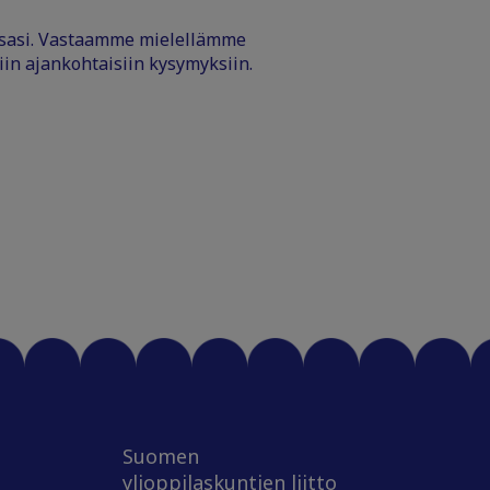
ssasi. Vastaamme mielellämme
iin ajankohtaisiin kysymyksiin.
Suomen
ylioppilaskuntien liitto