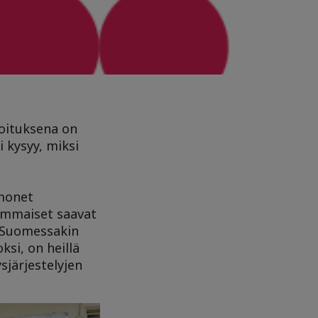
koituksena on
 kysyy, miksi
monet
vammaiset saavat
a Suomessakin
si, on heillä
sjärjestelyjen