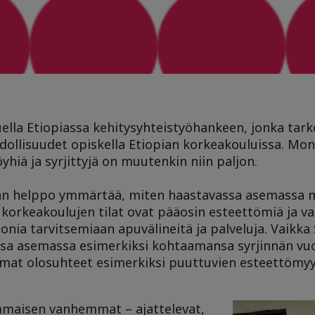
uella Etiopiassa kehitysyhteistyöhankeen, jonka tar
ollisuudet opiskella Etiopian korkeakouluissa. Moni
yhiä ja syrjittyjä on muutenkin niin paljon.
aan helppo ymmärtää, miten haastavassa asemassa 
korkeakoulujen tilat ovat pääosin esteettömiä ja 
nia tarvitsemiaan apuvälineitä ja palveluja. Vaikk
sa asemassa esimerkiksi kohtaamansa syrjinnän vuok
mmat olosuhteet esimerkiksi puuttuvien esteettömyy
mmaisen vanhemmat – ajattelevat,