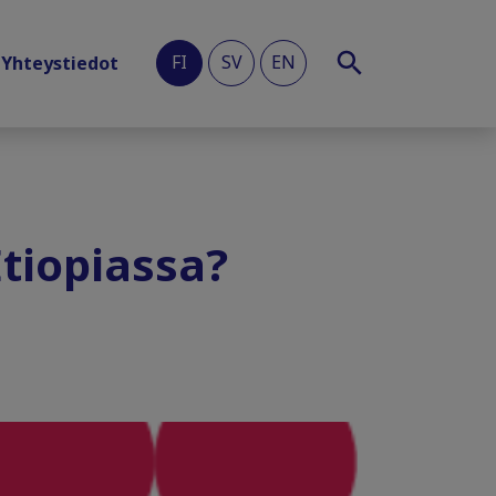
FI
SV
EN
Yhteystiedot
Etiopiassa?