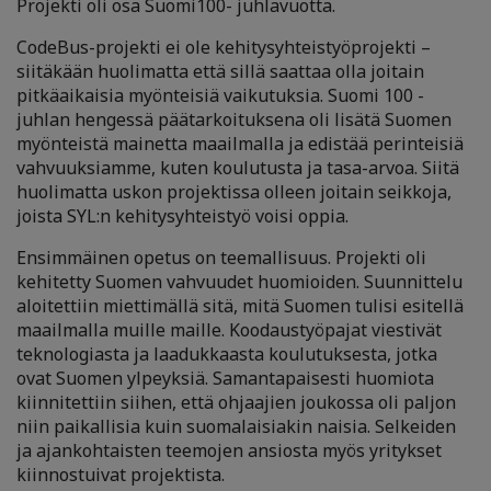
Projekti oli osa Suomi100- juhlavuotta.
CodeBus-projekti ei ole kehitysyhteistyöprojekti –
siitäkään huolimatta että sillä saattaa olla joitain
pitkäaikaisia myönteisiä vaikutuksia. Suomi 100 -
juhlan hengessä päätarkoituksena oli lisätä Suomen
myönteistä mainetta maailmalla ja edistää perinteisiä
vahvuuksiamme, kuten koulutusta ja tasa-arvoa. Siitä
huolimatta uskon projektissa olleen joitain seikkoja,
joista SYL:n kehitysyhteistyö voisi oppia.
Ensimmäinen opetus on teemallisuus. Projekti oli
kehitetty Suomen vahvuudet huomioiden. Suunnittelu
aloitettiin miettimällä sitä, mitä Suomen tulisi esitellä
maailmalla muille maille. Koodaustyöpajat viestivät
teknologiasta ja laadukkaasta koulutuksesta, jotka
ovat Suomen ylpeyksiä. Samantapaisesti huomiota
kiinnitettiin siihen, että ohjaajien joukossa oli paljon
niin paikallisia kuin suomalaisiakin naisia. Selkeiden
ja ajankohtaisten teemojen ansiosta myös yritykset
kiinnostuivat projektista.