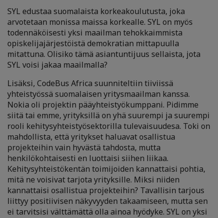
SYL edustaa suomalaista korkeakoulutusta, joka
arvotetaan monissa maissa korkealle. SYL on myös
todennäköisesti yksi maailman tehokkaimmista
opiskelijajärjestöistä demokratian mittapuulla
mitattuna. Olisiko tämä asiantuntijuus sellaista, jota
SYL voisi jakaa maailmalla?
Lisäksi, CodeBus Africa suunniteltiin tiiviissä
yhteistyössä suomalaisen yritysmaailman kanssa.
Nokia oli projektin pääyhteistyökumppani. Pidimme
siitä tai emme, yrityksillä on yhä suurempi ja suurempi
rooli kehitysyhteistyösektorilla tulevaisuudesa. Toki on
mahdollista, että yritykset haluavat osallistua
projekteihin vain hyvästä tahdosta, mutta
henkilökohtaisesti en luottaisi siihen liikaa.
Kehitysyhteistökentän toimijoiden kannattaisi pohtia,
mitä ne voisivat tarjota yrityksille. Miksi niiden
kannattaisi osallistua projekteihin? Tavallisin tarjous
liittyy positiivisen näkyvyyden takaamiseen, mutta sen
ei tarvitsisi välttämättä olla ainoa hyödyke. SYL on yksi