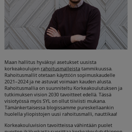
Maan hallitus hyväksyi asetukset uusista
korkeakoulujen
rahoitusmalleista
tammikuussa.
Rahoitusmallit otetaan käyttöön sopimuskaudelle
2021–2024 ja ne astuvat voimaan kauden alusta.
Rahoitusmallia on suunniteltu Korkeakoulutuksen ja
tutkimuksen vision 2030 tavoitteet edellä. Tässä
visiotyössä myös SYL on ollut tiiviisti mukana.
Tämänkertaisessa blogissamme pureskellaankin
huolella yliopistojen uusi rahoitusmalli, nauttikaa!
Korkeakouluvision tavoitteissa vähintään puolet
nuorten ikäluokasta suorittaa korkeakoulututkinnon