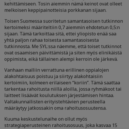
kehittämiseen. Tosin aiemmin nämä keinot ovat olleet
melkoisen keppipainotteisia porkkanan sijaan.
Toisen Suomessa suoritetun samantasoisen tutkinnon
kertoimeksi määriteltiin 0,7 aiemmin ehdotetun 0,5:n
sijaan. Tämä tarkoittaa sitä, ettei yliopisto enää saa
yhtä paljon rahaa toisesta samantasoisesta
tutkinnosta. Me SYL:ssa näemme, että toiset tutkinnot
ovat osaamisen päivittämistä ja siten myös elinikäistä
oppimista, eikä tällainen alempi kerroin ole järkevä.
Vanhaan malliin verrattuna erillinen oppialojen
alakohtaisuus poistuu ja siirtyy alakohtaisiin
kertoimiin, kolmeen erilaiseen “koriin”. Tämä saattaa
tarkentaa rahoitusta niillä aloilla, jossa ryhmäkoot tai
laitteet lisäävät koulutuksen järjestämisen hintaa.
Valtakunnallisten erityistehtävien perusteella
määräytyy jatkossakin oma rahoitusosuutensa.
Kuuma keskustelunaihe on ollut myös
strategiaperusteinen rahoitusosuus, joka kasvaa 15