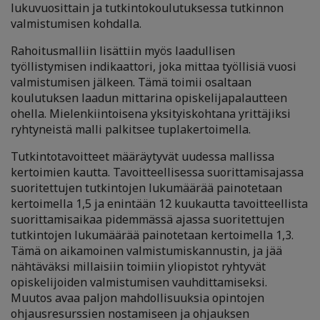
lukuvuosittain ja tutkintokoulutuksessa tutkinnon
valmistumisen kohdalla.
Rahoitusmalliin lisättiin myös laadullisen
työllistymisen indikaattori, joka mittaa työllisiä vuosi
valmistumisen jälkeen. Tämä toimii osaltaan
koulutuksen laadun mittarina opiskelijapalautteen
ohella. Mielenkiintoisena yksityiskohtana yrittäjiksi
ryhtyneistä malli palkitsee tuplakertoimella.
Tutkintotavoitteet määräytyvät uudessa mallissa
kertoimien kautta. Tavoitteellisessa suorittamisajassa
suoritettujen tutkintojen lukumäärää painotetaan
kertoimella 1,5 ja enintään 12 kuukautta tavoitteellista
suorittamisaikaa pidemmässä ajassa suoritettujen
tutkintojen lukumäärää painotetaan kertoimella 1,3.
Tämä on aikamoinen valmistumiskannustin, ja jää
nähtäväksi millaisiin toimiin yliopistot ryhtyvät
opiskelijoiden valmistumisen vauhdittamiseksi.
Muutos avaa paljon mahdollisuuksia opintojen
ohjausresurssien nostamiseen ja ohjauksen