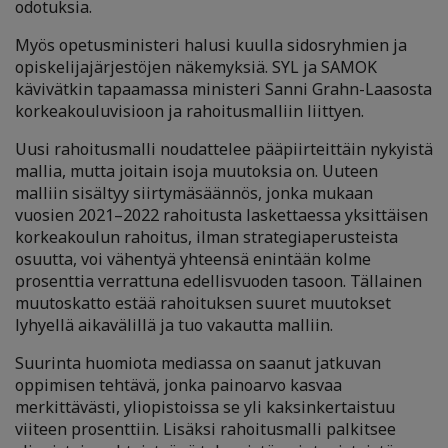
odotuksia.
Myös opetusministeri halusi kuulla sidosryhmien ja
opiskelijajärjestöjen näkemyksiä. SYL ja SAMOK
kävivätkin tapaamassa ministeri Sanni Grahn-Laasosta
korkeakouluvisioon ja rahoitusmalliin liittyen.
Uusi rahoitusmalli noudattelee pääpiirteittäin nykyistä
mallia, mutta joitain isoja muutoksia on. Uuteen
malliin sisältyy siirtymäsäännös, jonka mukaan
vuosien 2021–2022 rahoitusta laskettaessa yksittäisen
korkeakoulun rahoitus, ilman strategiaperusteista
osuutta, voi vähentyä yhteensä enintään kolme
prosenttia verrattuna edellisvuoden tasoon. Tällainen
muutoskatto estää rahoituksen suuret muutokset
lyhyellä aikavälillä ja tuo vakautta malliin.
Suurinta huomiota mediassa on saanut jatkuvan
oppimisen tehtävä, jonka painoarvo kasvaa
merkittävästi, yliopistoissa se yli kaksinkertaistuu
viiteen prosenttiin. Lisäksi rahoitusmalli palkitsee