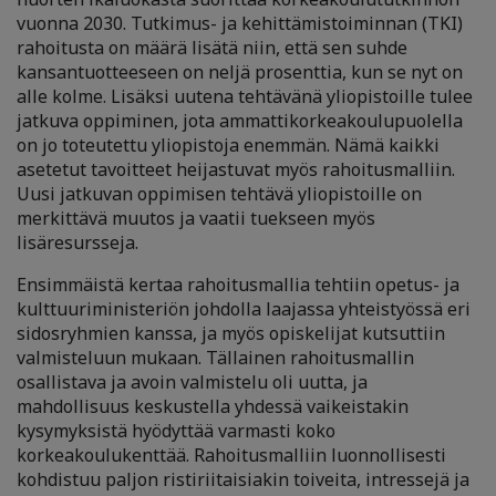
vuonna 2030. Tutkimus- ja kehittämistoiminnan (TKI)
rahoitusta on määrä lisätä niin, että sen suhde
kansantuotteeseen on neljä prosenttia, kun se nyt on
alle kolme. Lisäksi uutena tehtävänä yliopistoille tulee
jatkuva oppiminen, jota ammattikorkeakoulupuolella
on jo toteutettu yliopistoja enemmän. Nämä kaikki
asetetut tavoitteet heijastuvat myös rahoitusmalliin.
Uusi jatkuvan oppimisen tehtävä yliopistoille on
merkittävä muutos ja vaatii tuekseen myös
lisäresursseja.
Ensimmäistä kertaa rahoitusmallia tehtiin opetus- ja
kulttuuriministeriön johdolla laajassa yhteistyössä eri
sidosryhmien kanssa, ja myös opiskelijat kutsuttiin
valmisteluun mukaan. Tällainen rahoitusmallin
osallistava ja avoin valmistelu oli uutta, ja
mahdollisuus keskustella yhdessä vaikeistakin
kysymyksistä hyödyttää varmasti koko
korkeakoulukenttää. Rahoitusmalliin luonnollisesti
kohdistuu paljon ristiriitaisiakin toiveita, intressejä ja