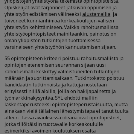
yliopistojen yhteistyönä tekemistä opintopisteistä.
Opiskelijat ovat tarjonneet jatkuvan oppimisen ja
yhteistyön edistämisen välineeksi
alustamallia
, ja
toivoneet kunnianhimoa korkeakoulujen välisen
yhteistyön kehittämiseen. Vaikka rahoitusmallissa
yhteistyöopintopisteet mainitaankin, painotus on
oman yliopiston tutkintojen tuottamisessa
varsinaiseen yhteistyöhön kannustamisen sijaan.
55 opintopisteen kriteeri poistuu rahoitusmallista ja
opintojen etenemisen seurannan sijaan uusi
rahoitusmalli keskittyy valmistuneiden tutkintojen
määrään ja suorittamisaikaan. Tutkintokatto poistuu
kandidaatin tutkinnoista ja kattoja nostetaan
erityisesti niillä aloilla, joilla on hakijapainetta ja
työmarkkinakysyntää. SYL ehdotti malliin
laskentaperusteeksi opintopisteperustaisuutta, mutta
ainakaan vielä tällainen lähestymistapa ei tanut tuulta
alleen. Tässä avauksessa ideana ovat opintopisteet,
jotka tiliöitäisiin tuottavalle korkeakoululle
esimerkiksi avoimen koulutuksen osalta