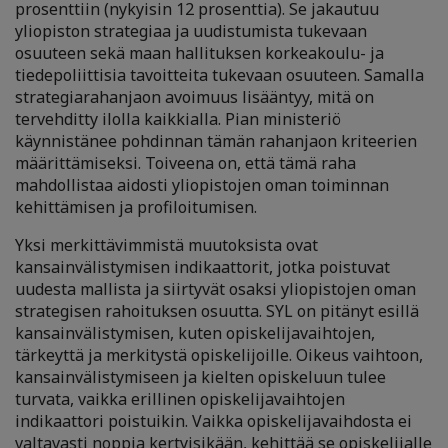
prosenttiin (nykyisin 12 prosenttia). Se jakautuu
yliopiston strategiaa ja uudistumista tukevaan
osuuteen sekä maan hallituksen korkeakoulu- ja
tiedepoliittisia tavoitteita tukevaan osuuteen. Samalla
strategiarahanjaon avoimuus lisääntyy, mitä on
tervehditty ilolla kaikkialla. Pian ministeriö
käynnistänee pohdinnan tämän rahanjaon kriteerien
määrittämiseksi. Toiveena on, että tämä raha
mahdollistaa aidosti yliopistojen oman toiminnan
kehittämisen ja profiloitumisen.
Yksi merkittävimmistä muutoksista ovat
kansainvälistymisen indikaattorit, jotka poistuvat
uudesta mallista ja siirtyvät osaksi yliopistojen oman
strategisen rahoituksen osuutta. SYL on pitänyt esillä
kansainvälistymisen, kuten opiskelijavaihtojen,
tärkeyttä ja merkitystä opiskelijoille. Oikeus vaihtoon,
kansainvälistymiseen ja kielten opiskeluun tulee
turvata, vaikka erillinen opiskelijavaihtojen
indikaattori poistuikin. Vaikka opiskelijavaihdosta ei
valtavasti noppia kertyisikään, kehittää se opiskelijalle