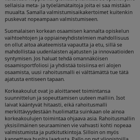
sellaisia meta- ja työelämätaitoja joita ei saa mistään
muualta. Samalla valmistumisaikakertoimet kuitenkin
puskevat nopeampaan valmistumiseen.
Suomalaisen korkean osaamisen kannalta opiskelun
vaihtoehtojen ja oppiaineyhdistelmien mahdollisuus
on ollut aitoa akateemista vapautta ja etu, sillä se
mahdollistaa uudenlaisten ajatusten ja innovaatioiden
syntymisen. Jos haluat tehdä omannäköisen
osaamisportfoliosi ja yhdistää toisiinsa eri alojen
osaamista, uusi rahoitusmalli ei välttämättä tue tätä
ajatusta entiseen tapaan.
Korkeakoulut ovat jo aloittaneet toimintansa
suunnittelun ja sopeuttamisen uuteen malliin. Isot
laivat kääntyvät hitaasti, eikä rahoitusmalli
merkittävyydestään huolimatta suinkaan ole ainoa
korkeakoulujen toimintaa ohjaava asia. Rahoitusmallin
yksisilmäinen seuraaminen vie vahvasti kohti nopeaa
valmistumista ja putkitutkintoja. Silloin on myös
kannettava huolta laadusta. Pallo on nyt yliopistoilla.