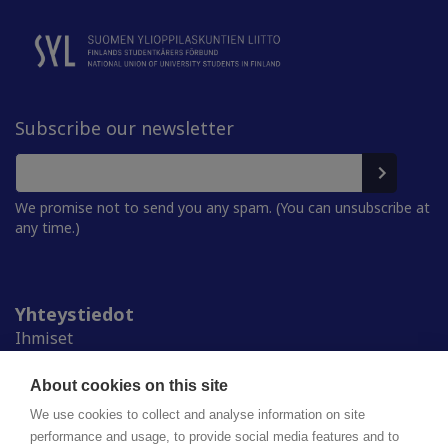
Subscribe our newsletter
We promise not to send you any spam. (You can unsubscribe at
any time.)
Yhteystiedot
Ihmiset
Medialle
Ylioppilaskunnat
About cookies on this site
Alumnille
We use cookies to collect and analyse information on site
performance and usage, to provide social media features and to