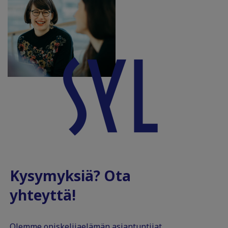
Kysymyksiä? Ota
yhteyttä!
Olemme opiskelijaelämän asiantuntijat