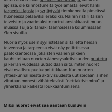
ajoissa,
ole kiinnostuneita työelämästä
,
eivät hanki
tarpeeksi lapsia
ja
syrjäytyvät
tietokoneella pimeässä
huoneessa pelaaviksi erakoiksi. Näihin ristiriitaisiin
toiveisiin ja vaatimuksiin tarttui ansiokkaasti muun
muassa Tuija Siltamäki taannoisessa
kolumnissaan
Ylen sivuilla.
Nuoria myös usein syyllistetään siitä, että heidän
toiveensa ja tarpeensa eivät näy poliittisessa
päätöksenteossa. Jokaisten vaalien jälkeen
kauhistellaan nuorten äänestysaktiivisuuden
puutetta
ja kerran vuodessa uutisoidaan siitä, miten nuoret
eivät osallistu puoluepolitiikkaan. Kun nuorten
yhteiskunnallisesta aktiivisuudesta uutisoidaan, siihen
viitataan monesti vähättelevästi “nettiaktivismina” ja
yliherkkänä kaikesta loukkaantumisena.
Miksi nuoret eivät saa ääntään kuuluviin