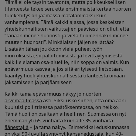
Tämä ei ole täysin tavatonta, mutta poikkeuksellisen
tilanteesta tekee sen, että ensimmäistä kertaa nuorten
tulokehitys on jäämässä matalammaksi kuin
vanhempiensa. Tämä kaikki ajassa, jossa keskeisten
yhteiskunnallisten vaikuttajien pääviesti on ollut, että
“tänään menee huonosti ja vielä huomennakin menee
muuten huonosti”. Minkälaisen jäljen se jättää?
Lisätään tähän joukkoon vielä puheet työn
murroksesta, sirpaloitumisesta ja levittäytymisestä
kaikille elämän osa-alueille
, niin soppa on valmis. Kun
epävarmuus kasvaa ja jos sitä erityisesti lietsotaan,
kääntyy huoli yhteiskunnallisesta tilanteesta omaan
jaksamiseen ja pärjäämiseen.
Kaikki tämä epävarmuus näkyy jo nuorten
arvomaailmassa
asti. Siksi usko siihen, että oma ääni
kuuluisi poliittisessa päätöksenteossa, on heikko.
Tämä huoli on osaltaan aiheellinen. Suomessa on nyt
enemmän yli 65-vuotiaita kuin alle 35-vuotiaita
äänestäjiä
–
ja tämä näkyy. Esimerkiksi eduskunnassa
on yksi 90-luvulla syntynyt kansanedustaja, kun 40-