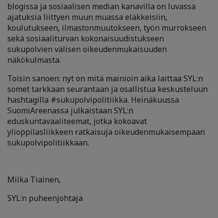
blogissa ja sosiaalisen median kanavilla on luvassa
ajatuksia liittyen muun muassa eläkkeisiin,
koulutukseen, ilmastonmuutokseen, työn murrokseen
sekä sosiaaliturvan kokonaisuudistukseen
sukupolvien välisen oikeudenmukaisuuden
näkökulmasta.
Toisin sanoen: nyt on mitä mainioin aika laittaa SYL:n
somet tarkkaan seurantaan ja osallistua keskusteluun
hashtagilla #sukupolvipolitiikka. Heinäkuussa
SuomiAreenassa julkaistaan SYL:n
eduskuntavaaliteemat, jotka kokoavat
ylioppilasliikkeen ratkaisuja oikeudenmukaisempaan
sukupolvipolitiikkaan.
Miika Tiainen,
SYL:n puheenjohtaja