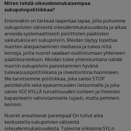
Miten tehdä oikeudenmukaisempaa
sukupolvipolitiikkaa?
Ensinnäkin on tärkeää laajentaa tapaa, jolla puhumme
sukupolvien välisestä oikeudenmukaisuudesta ja alkaa
arvioida systemaattisesti poliittisten päätösten
vaikutuksia eri sukupolviin. Meidän täytyy lopettaa
nuorten alaspainaminen mediassa ja tukea niitä
keinoja, joilla nuoret saadaan osallistumaan yhteiseen
päätöksentekoon. Meidän tulee yhteiskuntana nähdä
nuoriin sukupolviin panostaminen hyvänä
tulevaisuuspolitiikkana ja investointina huomiseen.
Me tarvitsemme politiikkaa, joka sanoo STOP
pelottelulle sekä epävarmuuden lietsonnalle ja joka
sanoo VOI KYLLÄ turvallisuuden tunteen ja ihmisten
kapasiteetin vahvistamiselle lujasti, mutta pehmein
keinoin.
Nuoret ansaitsevat parempaa! On tullut aika
keskustella sukupolvien välisestä
oikeudenmukaisuudesta. Tulevina viikkoina SYL:n