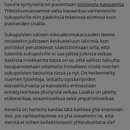
luvulla syntyneitä on puolestaan
viisitoista kappaletta
.
Yhteiskunnassamme valta kasaantuu vanhemmille
sukupolville niin päätöksiä tekevissä elimissä kuin
puolueiden sisällä.
Sukupolvien välisen oikeudenmukaisuuden teema
nouseekin julkiseen keskusteluun lähinnä, kun
poliitikot perustelevat säästötoimiaan sillä, että
tuleville sukupolville ei saa jättää julkista velkaa.
Kaikista irvokkainta tässä on se, että valtion taloutta
tasapainotetaan ottamalla tismalleen niistä nuorten
sukupolvien taskuista tässä ja nyt. On heikennetty
nuorten työehtoja, leikattu opiskelijoiden
sosiaaliturvasta ja kasvatettu entisestään
ennätyskorkeaa yksityistä velkaa. Lisäksi on jätetty
eläkevelkaa, osaamisvelkaa sekä ympäristövelkaa.
Kenellä on harteita kantaa tätä kaikkea yhä enemmän
itse, jos vaihtoehtomme on yhä useammin se, että
meistä ei siihen kollektiivisesti yhteiskuntana ole?