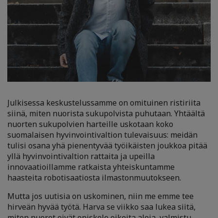
Julkisessa keskustelussamme on omituinen ristiriita
siinä, miten nuorista sukupolvista puhutaan. Yhtäältä
nuorten sukupolvien harteille uskotaan koko
suomalaisen hyvinvointivaltion tulevaisuus: meidän
tulisi osana yhä pienentyvää työikäisten joukkoa pitää
yllä hyvinvointivaltion rattaita ja upeilla
innovaatioillamme ratkaista yhteiskuntamme
haasteita robotisaatiosta ilmastonmuutokseen.
Mutta jos uutisia on uskominen, niin me emme tee
hirveän hyvää työtä. Harva se viikko saa lukea siitä,
miten nuoret eivät
opiskele oikeita aloja
, valmistu