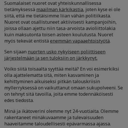
Suomalaiset nuoret ovat yhteiskunnallisessa
tietämyksessä
maailman kärkikastia
, joten kyse ei ole
siitä, että me tietäisimme liian vähän politiikasta.
Nuoret ovat osallistuneet aktiivisesti kampanjoihin,
joissa ollaan ajettu niin tasa-arvoista avioliittolakia
kuin maksutonta toisen asteen koulutusta. Nuoret
myös tekevät entistä
enemmän vapaaehtoistyötä
.
Sen sijaan
nuorten usko nykyiseen poliittiseen
järjestelmään ja sen tuloksiin on järkkynyt.
Voiko siitä toisaalta syyttää meitä? En voi esimerkiksi
olla ajattelematta sitä, miten kasvaminen ja
kehittyminen aikuiseksi pitkän talouskriisin
myllerryksessä on vaikuttanut omaan sukupolveeni. Se
on tehnyt sitä tavoilla, joita emme todennäköisesti
edes tiedosta.
Minä ja ikätoverini olemme nyt 24-vuotiaita. Olemme
rakentaneet minäkuvaamme ja tulevaisuuden
haaveitamme taloudellisesti epävarmassa ajassa.