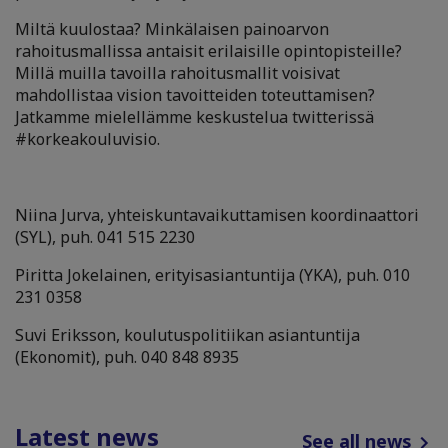
Miltä kuulostaa? Minkälaisen painoarvon
rahoitusmallissa antaisit erilaisille opintopisteille?
Millä muilla tavoilla rahoitusmallit voisivat
mahdollistaa vision tavoitteiden toteuttamisen?
Jatkamme mielellämme keskustelua twitterissä
#korkeakouluvisio.
Niina Jurva, yhteiskuntavaikuttamisen koordinaattori
(SYL), puh. 041 515 2230
Piritta Jokelainen, erityisasiantuntija (YKA), puh. 010
231 0358
Suvi Eriksson, koulutuspolitiikan asiantuntija
(Ekonomit), puh. 040 848 8935
Latest news
See all news