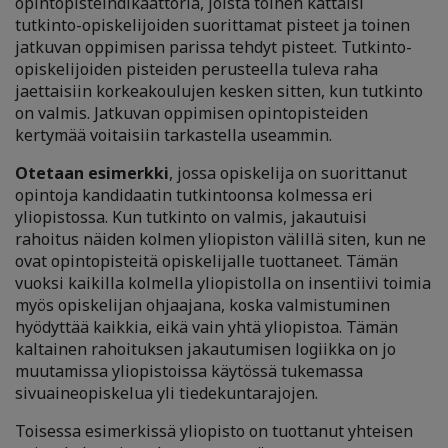
opintopisteindikaattoria, joista toinen kattaisi
tutkinto-opiskelijoiden suorittamat pisteet ja toinen
jatkuvan oppimisen parissa tehdyt pisteet. Tutkinto-
opiskelijoiden pisteiden perusteella tuleva raha
jaettaisiin korkeakoulujen kesken sitten, kun tutkinto
on valmis. Jatkuvan oppimisen opintopisteiden
kertymää voitaisiin tarkastella useammin.
O
tetaan esimerkki
, jossa opiskelija on suorittanut
opintoja kandidaatin tutkintoonsa kolmessa eri
yliopistossa. Kun tutkinto on valmis, jakautuisi
rahoitus näiden kolmen yliopiston välillä siten, kun ne
ovat opintopisteitä opiskelijalle tuottaneet. Tämän
vuoksi kaikilla kolmella yliopistolla on insentiivi toimia
myös opiskelijan ohjaajana, koska valmistuminen
hyödyttää kaikkia, eikä vain yhtä yliopistoa. Tämän
kaltainen rahoituksen jakautumisen logiikka on jo
muutamissa yliopistoissa käytössä tukemassa
sivuaineopiskelua yli tiedekuntarajojen.
Toisessa esimerkissä yliopisto on tuottanut yhteisen