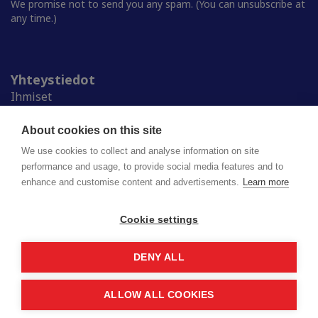
We promise not to send you any spam. (You can unsubscribe at
any time.)
Yhteystiedot
Ihmiset
Medialle
Ylioppilaskunnat
About cookies on this site
Alumnille
We use cookies to collect and analyse information on site
performance and usage, to provide social media features and to
enhance and customise content and advertisements.
Learn more
Suomen ylioppilaskuntien liitto (SYL) ry
Lapinrinne 2 | 00180 Helsinki
syl@syl.fi
Cookie settings
DENY ALL
Privacy policy
Saavutettavuusseloste
ALLOW ALL COOKIES
© 2026 SYL. Created by
Valve
.