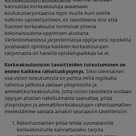
kannustaa korkeakouluja avaamaan
koulutustarjontaansa myös muille kuin omille
tutkinto-opiskelijoilleen, eli tavoitteena olisi että
Suomen korkeakoulut toimisivat yhtenä
kokonaisuutena oppimisen alustana.
Verkostomaisessa järjestelmässä oppija voisi opiskella
joustavasti opintoja kaikkien korkeakoulujen
tarjonnasta oli hänellä opiskelupaikkaa tai ei.
Korkeakouluvision tavoitteiden toteutuminen on
ennen kaikkea rahoituskysymys.
Siksi olennainen
osa vision toteutumista on pohtia millä logiikalla
rahoitus jatkossa jaetaan yliopistoille ja
ammattikorkeakouluille. Jotta vision tavoitteita voidaan
oppijan alustan näkökulmasta saavuttaa, pitää
yliopistojen ja ammattikorkeakoulujen rahoitusmallien
mielestämme vastata ainakin seuraaviin tavoitteisiin:
Rahoitusmallien pitää tehdä suomalaisille
korkeakouluille kannattavaksi tarjota