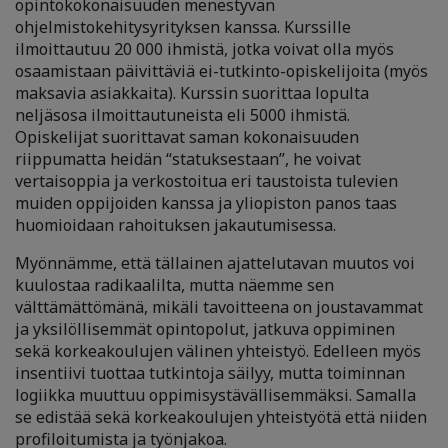
opintokokonaisuuden menestyvän
ohjelmistokehitysyrityksen kanssa. Kurssille
ilmoittautuu 20 000 ihmistä, jotka voivat olla myös
osaamistaan päivittäviä ei-tutkinto-opiskelijoita (myös
maksavia asiakkaita). Kurssin suorittaa lopulta
neljäsosa ilmoittautuneista eli 5000 ihmistä.
Opiskelijat suorittavat saman kokonaisuuden
riippumatta heidän “statuksestaan”, he voivat
vertaisoppia ja verkostoitua eri taustoista tulevien
muiden oppijoiden kanssa ja yliopiston panos taas
huomioidaan rahoituksen jakautumisessa.
Myönnämme, että tällainen ajattelutavan muutos voi
kuulostaa radikaalilta, mutta näemme sen
välttämättömänä, mikäli tavoitteena on joustavammat
ja yksilöllisemmät opintopolut, jatkuva oppiminen
sekä korkeakoulujen välinen yhteistyö. Edelleen myös
insentiivi tuottaa tutkintoja säilyy, mutta toiminnan
logiikka muuttuu oppimisystävällisemmäksi. Samalla
se edistää sekä korkeakoulujen yhteistyötä että niiden
profiloitumista ja työnjakoa.