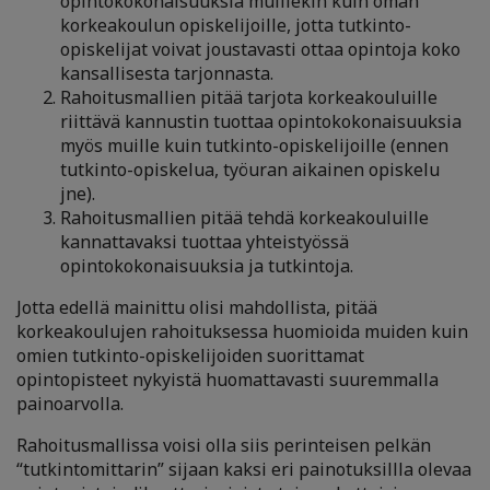
opintokokonaisuuksia muillekin kuin oman
korkeakoulun opiskelijoille, jotta tutkinto-
opiskelijat voivat joustavasti ottaa opintoja koko
kansallisesta tarjonnasta.
Rahoitusmallien pitää tarjota korkeakouluille
riittävä kannustin tuottaa opintokokonaisuuksia
myös muille kuin tutkinto-opiskelijoille (ennen
tutkinto-opiskelua, työuran aikainen opiskelu
jne).
Rahoitusmallien pitää tehdä korkeakouluille
kannattavaksi tuottaa yhteistyössä
opintokokonaisuuksia ja tutkintoja.
Jotta edellä mainittu olisi mahdollista, pitää
korkeakoulujen rahoituksessa huomioida muiden kuin
omien tutkinto-opiskelijoiden suorittamat
opintopisteet nykyistä huomattavasti suuremmalla
painoarvolla.
Rahoitusmallissa voisi olla siis perinteisen pelkän
“tutkintomittarin” sijaan kaksi eri painotuksillla olevaa