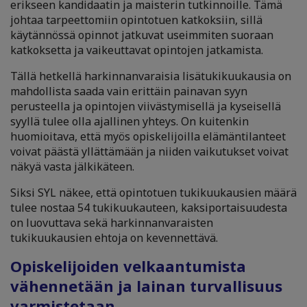
erikseen kandidaatin ja maisterin tutkinnoille. Tämä
johtaa tarpeettomiin opintotuen katkoksiin, sillä
käytännössä opinnot jatkuvat useimmiten suoraan
katkoksetta ja vaikeuttavat opintojen jatkamista.
Tällä hetkellä harkinnanvaraisia lisätukikuukausia on
mahdollista saada vain erittäin painavan syyn
perusteella ja opintojen viivästymisellä ja kyseisellä
syyllä tulee olla ajallinen yhteys. On kuitenkin
huomioitava, että myös opiskelijoilla elämäntilanteet
voivat päästä yllättämään ja niiden vaikutukset voivat
näkyä vasta jälkikäteen.
Siksi SYL näkee, että opintotuen tukikuukausien määrä
tulee nostaa 54 tukikuukauteen, kaksiportaisuudesta
on luovuttava sekä harkinnanvaraisten
tukikuukausien ehtoja on kevennettävä.
Opiskelijoiden velkaantumista
vähennetään ja lainan turvallisuus
varmistetaan