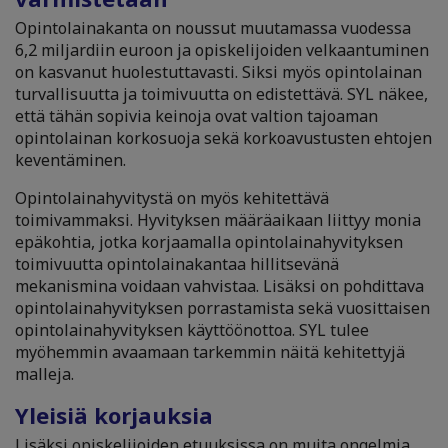
Opintolainakanta on noussut muutamassa vuodessa
6,2 miljardiin euroon ja opiskelijoiden velkaantuminen
on kasvanut huolestuttavasti. Siksi myös opintolainan
turvallisuutta ja toimivuutta on edistettävä. SYL näkee,
että tähän sopivia keinoja ovat valtion tajoaman
opintolainan korkosuoja sekä korkoavustusten ehtojen
keventäminen.
Opintolainahyvitystä on myös kehitettävä
toimivammaksi. Hyvityksen määräaikaan liittyy monia
epäkohtia, jotka korjaamalla opintolainahyvityksen
toimivuutta opintolainakantaa hillitsevänä
mekanismina voidaan vahvistaa. Lisäksi on pohdittava
opintolainahyvityksen porrastamista sekä vuosittaisen
opintolainahyvityksen käyttöönottoa. SYL tulee
myöhemmin avaamaan tarkemmin näitä kehitettyjä
malleja.
Yleisiä korjauksia
Lisäksi opiskelijoiden etuuksissa on muita ongelmia,