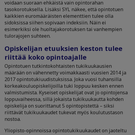
voidaan suoraan ehkäistä vain opintorahan
tasokorotuksella. Lisäksi SYL näkee, että opintotuen
kaikkien euromääräisten elementtien tulee olla
sidoksissa siihen sopivaan indeksiin. Näin ei
esimerkiksi ole huoltajakorotuksen tai vanhempien
tulorajojen suhteen.
Opiskelijan etuuksien keston tulee
riittää koko opintoajalle
Opintotuen tutkintokohtaisten tukikuukausien
määrään on vähennetty voimakkaasti vuosien 2014 ja
2017 opintotukiuudistuksissa. Joka vuosi tuhansilla
korkeakouluopiskelijoilla tuki loppuu kesken ennen
valmistumista. Kyseiset opiskelijat ovat jo opintojensa
loppuvaiheessa, sillä jokaista tukikuukautta kohden
opiskelija on suorittanut 5 opintopistettä – siksi
riittävät tukikuukaudet tukevat myös koulutustason
nostoa.
Yliopisto-opinnoissa opintotukikuukaudet on jaoteltu