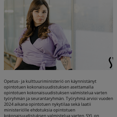
Opetus- ja kulttuuriministeriö on käynnistänyt
opintotuen kokonaisuudistuksen asettamalla
opintotuen kokonaisuudistuksen valmistelua varten
työryhmän ja seurantaryhmän. Työryhmä arvioi vuoden
2024 aikana opintotuen nykytilaa sekä laatii
ministeriölle ehdotuksia opintotuen
kokonaisuudistuksen valmistelua varten. SYL on