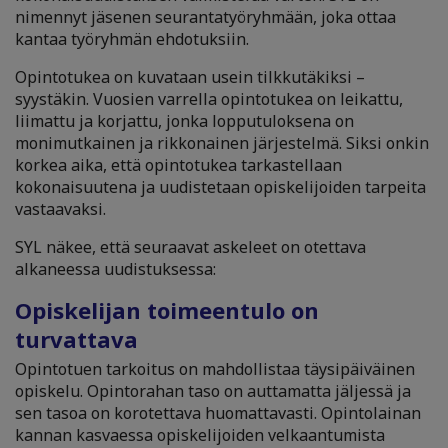
nimennyt jäsenen seurantatyöryhmään, joka ottaa
kantaa työryhmän ehdotuksiin.
Opintotukea on kuvataan usein tilkkutäkiksi –
syystäkin. Vuosien varrella opintotukea on leikattu,
liimattu ja korjattu, jonka lopputuloksena on
monimutkainen ja rikkonainen järjestelmä. Siksi onkin
korkea aika, että opintotukea tarkastellaan
kokonaisuutena ja uudistetaan opiskelijoiden tarpeita
vastaavaksi.
SYL näkee, että seuraavat askeleet on otettava
alkaneessa uudistuksessa:
Opiskelijan toimeentulo on
turvattava
Opintotuen tarkoitus on mahdollistaa täysipäiväinen
opiskelu. Opintorahan taso on auttamatta jäljessä ja
sen tasoa on korotettava huomattavasti. Opintolainan
kannan kasvaessa opiskelijoiden velkaantumista