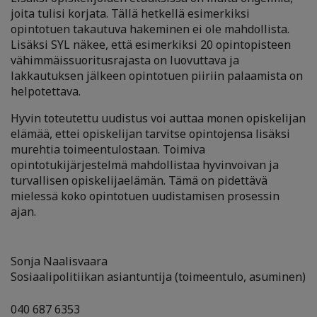
joita tulisi korjata. Tällä hetkellä esimerkiksi
opintotuen takautuva hakeminen ei ole mahdollista.
Lisäksi SYL näkee, että esimerkiksi 20 opintopisteen
vähimmäissuoritusrajasta on luovuttava ja
lakkautuksen jälkeen opintotuen piiriin palaamista on
helpotettava.
Hyvin toteutettu uudistus voi auttaa monen opiskelijan
elämää, ettei opiskelijan tarvitse opintojensa lisäksi
murehtia toimeentulostaan. Toimiva
opintotukijärjestelmä mahdollistaa hyvinvoivan ja
turvallisen opiskelijaelämän. Tämä on pidettävä
mielessä koko opintotuen uudistamisen prosessin
ajan.
Sonja Naalisvaara
Sosiaalipolitiikan asiantuntija (toimeentulo, asuminen)
040 687 6353