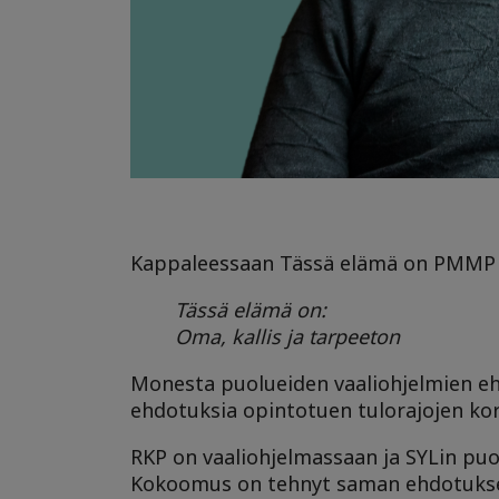
Kappaleessaan Tässä elämä on PMMP l
Tässä elämä on:
Oma, kallis ja tarpeeton
Monesta puolueiden vaaliohjelmien e
ehdotuksia opintotuen tulorajojen kor
RKP on vaaliohjelmassaan ja SYLin pu
Kokoomus on tehnyt saman ehdotuksen 