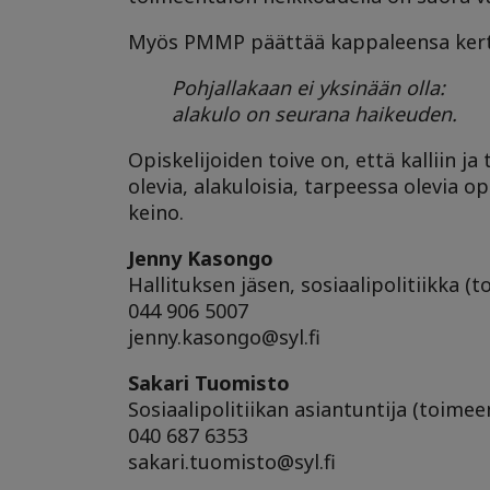
Myös PMMP päättää kappaleensa kerto
Pohjallakaan ei yksinään olla:
alakulo on seurana haikeuden.
Opiskelijoiden toive on, että kalliin 
olevia, alakuloisia, tarpeessa olevia o
keino.
Jenny Kasongo
Hallituksen jäsen, sosiaalipolitiikka (t
044 906 5007
jenny.kasongo@syl.fi
Sakari Tuomisto
Sosiaalipolitiikan asiantuntija (toime
040 687 6353
sakari.tuomisto@syl.fi