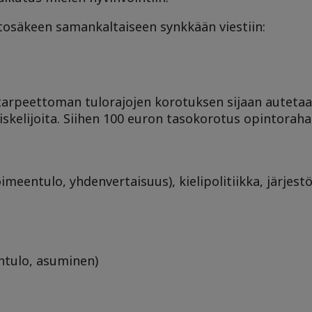
säkeen samankaltaiseen synkkään viestiin:
ja tarpeettoman tulorajojen korotuksen sijaan autetaa
piskelijoita. Siihen 100 euron tasokorotus opintoraha
oimeentulo, yhdenvertaisuus), kielipolitiikka, järjestö
entulo, asuminen)