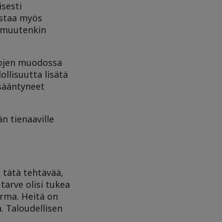
isesti
nostaa myös
i muutenkin
ulojen muodossa
ollisuutta lisätä
isääntyneet
n tienaaville
 tätä tehtävää,
tarve olisi tukea
arma. Heitä on
. Taloudellisen