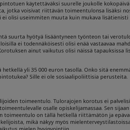
opintotuen käytettäväksi suurelle joukolle kokopäivä
ta, jotka voisivat riittävän toimeentulonsa lisäksi 
i ei olisi useimmiten muuta kuin mukava lisätienist
 yhtä suurta hyötyä lisääntyneen työnteon tai verot
oisilla ei todennäköisesti olisi enää vastaavaa mahd
orotuksen ainut vaikutus olisi näissä tapauksissa l
ä hetkellä yli 35 000 euron tasolla. Onko sitä enemmä
otukea? Sille ei ole sosiaalipoliittisia perusteita.
joiden toimeentulo. Tulorajojen korotus ei palvelisi
 toimeentulevalle osalle opiskelijamassaa. Sen sijaan 
iden toimeentulo on tällä hetkellä riittämätön ja epäv
kelijoista, mikä näkyy myös mielenterveystilastoissa
ikutus mielen hyvinvointiin.