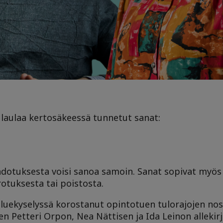
aulaa kertosäkeessä tunnetut sanat:
hdotuksesta voisi sanoa samoin. Sanat sopivat myö
otuksesta tai poistosta.
oluekyselyssä korostanut opintotuen tulorajojen nos
Petteri Orpon, Nea Nättisen ja Ida Leinon allekir