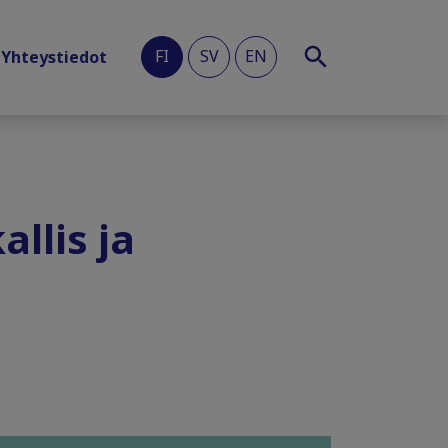
FI
SV
EN
Yhteystiedot
llis ja