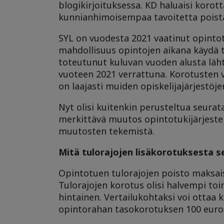
blogikirjoituksessa. KD haluaisi korott
kunnianhimoisempaa tavoitetta poista
SYL on vuodesta 2021 vaatinut opintotu
mahdollisuus opintojen aikana käydä tö
toteutunut kuluvan vuoden alusta lähti
vuoteen 2021 verrattuna. Korotusten va
on laajasti muiden opiskelijajärjestöj
Nyt olisi kuitenkin perusteltua seurat
merkittävä muutos opintotukijärjeste
muutosten tekemistä.
Mitä tulorajojen lisäkorotuksesta se
Opintotuen tulorajojen poisto maksaisi
Tulorajojen korotus olisi halvempi t
hintainen. Vertailukohtaksi voi ottaa
opintorahan tasokorotuksen 100 euroll