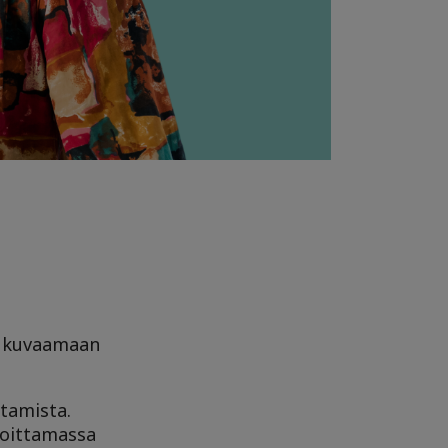
s kuvaamaan
tamista.
joittamassa