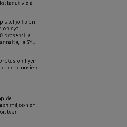
dottanut vielä
iskelijoilla on
e on nyt
0 prosentilla
annalta, ja SYL
korotus on hyvin
an ennen uusien
npide.
ien miljoonien
oitteen,