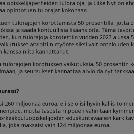
aa opiskelijaperheiden tulorajoja, ja Liike Nyt on eh
a opintotuen tulorajat kokonaan.
en tulorajojen korottamista 50 prosentilla, jotta op
issä ja saada kohtuullisia lisäansioita. Tämä tavoit
en, kun tulorajoja korotettiin vuoden 2023 alussa 5
ikutukset arvioitiin myönteisiksi valtiontalouden k
en kanssa niitä kannattanut.
a tulorajojen korotuksen vaikutuksia. 50 prosentin 
lmään, ja seuraukset kannattaa arvioida nyt tarkka
uraisi?
 260 miljoonaa euroa, eli se olisi hyvin kallis toime
oimenpide, mutta tasosta riippuen vähintään kymmen
 korkeakouluopiskelijoiden eduskuntavaalien kärkitav
a, joka maksaisi vain 124 miljoonaa euroa.