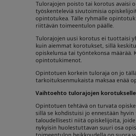
Tulorajojen poisto tai korotus avaisi 
työskenteleviä sivutoimisia opiskelijoi
opintotukea. Tälle ryhmälle opintotuk
riittävän toimeentulon päälle.
Tulorajojen uusi korotus ei tuottaisi
kuin aiemmat korotukset, sillä keskitul
opiskelunsa tai työntekonsa määrää. K
opintotukimenot.
Opintotuen korkein tuloraja on jo täll
tarkoituksenmukaista maksaa enää opint
Vaihtoehto tulorajojen korotukselle
Opintotuen tehtävä on turvata opiskeli
sillä se kohdistuisi jo ennestään hyvin
taloudellisesti niitä opiskelijoita, jo
nykyisin huolestuttavan suuri osa opis
toimeentulon heikkoudella on suora va