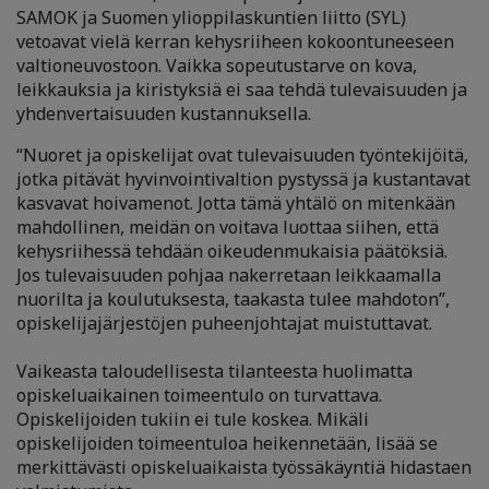
SAMOK ja Suomen ylioppilaskuntien liitto (SYL)
vetoavat vielä kerran kehysriiheen kokoontuneeseen
valtioneuvostoon. Vaikka sopeutustarve on kova,
leikkauksia ja kiristyksiä ei saa tehdä tulevaisuuden ja
yhdenvertaisuuden kustannuksella.
“Nuoret ja opiskelijat ovat tulevaisuuden työntekijöitä,
jotka pitävät hyvinvointivaltion pystyssä ja kustantavat
kasvavat hoivamenot. Jotta tämä yhtälö on mitenkään
mahdollinen, meidän on voitava luottaa siihen, että
kehysriihessä tehdään oikeudenmukaisia päätöksiä.
Jos tulevaisuuden pohjaa nakerretaan leikkaamalla
nuorilta ja koulutuksesta, taakasta tulee mahdoton”,
opiskelijajärjestöjen puheenjohtajat muistuttavat.
Vaikeasta taloudellisesta tilanteesta huolimatta
opiskeluaikainen toimeentulo on turvattava.
Opiskelijoiden tukiin ei tule koskea. Mikäli
opiskelijoiden toimeentuloa heikennetään, lisää se
merkittävästi opiskeluaikaista työssäkäyntiä hidastaen