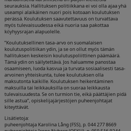
seurauksia. Hallituksen politiikkana ei voi olla ajaa yhä
useampi alaikäinen nuori pois kotoaan koulutuksen
perässä. Koulutuksen saavutettavuus on turvattava
myös tulevaisuudessa eikä nuoria saa pakottaa
köyhyysrajan alapuolelle.
”Koulutuksellinen tasa-arvo on suomalaisen
koulutuspolitiikan ydin, ja se on ollut myös tämän
hallituksen keskeisin koulutuspoliittinen päämäärä.
Tämä ydin on säilytettävä. Jos haluamme panostaa
osaamiseen, luoda kasvua ja turvata sosiaalisesti tasa-
arvoinen yhteiskunta, tulee koulutuksen olla
maksutonta kaikille. Koulutuksen heikentäminen
maksuilla tai leikkauksilla on suoraa leikkausta
tulevaisuudesta. Se on turmion tie, eikä päättäjien pidä
sille astua”, opiskelijajärjestöjen puheenjohtajat
kiteyttävät.
Lisätietoja:
puheenjohtaja Karolina Lång (FSS), p. 044 277 8669