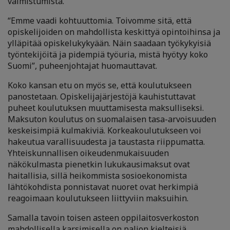
valmistumista.
“Emme vaadi kohtuuttomia. Toivomme sitä, että
opiskelijoiden on mahdollista keskittyä opintoihinsa ja
ylläpitää opiskelukykyään. Näin saadaan työkykyisiä
työntekijöitä ja pidempiä työuria, mistä hyötyy koko
Suomi”, puheenjohtajat huomauttavat.
Koko kansan etu on myös se, että koulutukseen
panostetaan. Opiskelijajärjestöjä kauhistuttavat
puheet koulutuksen muuttamisesta maksulliseksi.
Maksuton koulutus on suomalaisen tasa-arvoisuuden
keskeisimpiä kulmakiviä. Korkeakoulutukseen voi
hakeutua varallisuudesta ja taustasta riippumatta.
Yhteiskunnallisen oikeudenmukaisuuden
näkökulmasta pienetkin lukukausimaksut ovat
haitallisia, sillä heikommista sosioekonomista
lähtökohdista ponnistavat nuoret ovat herkimpiä
reagoimaan koulutukseen liittyviin maksuihin.
Samalla tavoin toisen asteen oppilaitosverkoston
mahdollisella karsimisella on paljon kielteisiä