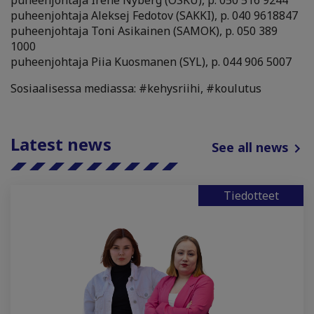
puheenjohtaja Irene Nyberg (OSKU), p. 050 516 9244
puheenjohtaja Aleksej Fedotov (SAKKI), p. 040 9618847
puheenjohtaja Toni Asikainen (SAMOK), p. 050 389
1000
puheenjohtaja Piia Kuosmanen (SYL), p. 044 906 5007
Sosiaalisessa mediassa: #kehysriihi, #koulutus
Latest news
See all news
Tiedotteet