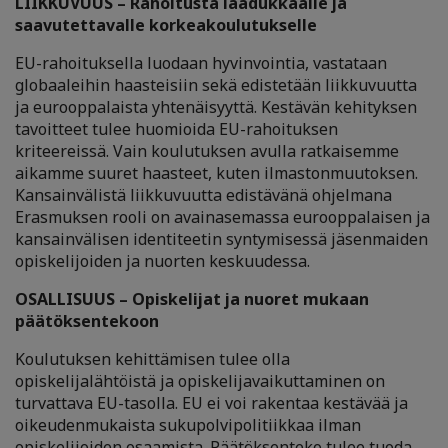
LIIKKUVUUS – Rahoitusta laadukkaalle ja
saavutettavalle korkeakoulutukselle
EU-rahoituksella luodaan hyvinvointia, vastataan
globaaleihin haasteisiin sekä edistetään liikkuvuutta
ja eurooppalaista yhtenäisyyttä. Kestävän kehityksen
tavoitteet tulee huomioida EU-rahoituksen
kriteereissä. Vain koulutuksen avulla ratkaisemme
aikamme suuret haasteet, kuten ilmastonmuutoksen.
Kansainvälistä liikkuvuutta edistävänä ohjelmana
Erasmuksen rooli on avainasemassa eurooppalaisen ja
kansainvälisen identiteetin syntymisessä jäsenmaiden
opiskelijoiden ja nuorten keskuudessa.
OSALLISUUS – Opiskelijat ja nuoret mukaan
päätöksentekoon
Koulutuksen kehittämisen tulee olla
opiskelijalähtöistä ja opiskelijavaikuttaminen on
turvattava EU-tasolla. EU ei voi rakentaa kestävää ja
oikeudenmukaista sukupolvipolitiikkaa ilman
opiskelijoiden osaamista. Päätöksenteko tulee tuoda