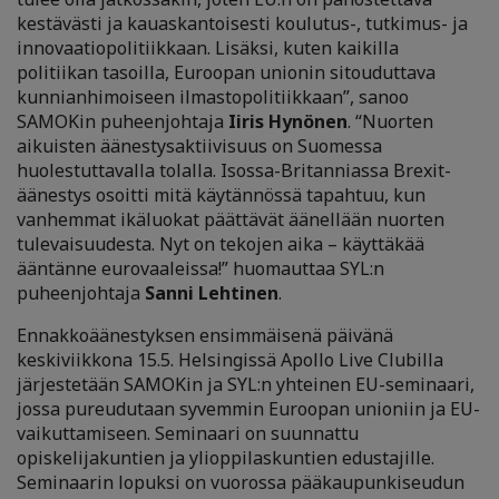
kestävästi ja kauaskantoisesti koulutus-, tutkimus- ja
innovaatiopolitiikkaan. Lisäksi, kuten kaikilla
politiikan tasoilla, Euroopan unionin sitouduttava
kunnianhimoiseen ilmastopolitiikkaan”, sanoo
SAMOKin puheenjohtaja
Iiris Hynönen
. “Nuorten
aikuisten äänestysaktiivisuus on Suomessa
huolestuttavalla tolalla. Isossa-Britanniassa Brexit-
äänestys osoitti mitä käytännössä tapahtuu, kun
vanhemmat ikäluokat päättävät äänellään nuorten
tulevaisuudesta. Nyt on tekojen aika – käyttäkää
ääntänne eurovaaleissa!” huomauttaa SYL:n
puheenjohtaja
Sanni Lehtinen
.
Ennakkoäänestyksen ensimmäisenä päivänä
keskiviikkona 15.5. Helsingissä Apollo Live Clubilla
järjestetään SAMOKin ja SYL:n yhteinen EU-seminaari,
jossa pureudutaan syvemmin Euroopan unioniin ja EU-
vaikuttamiseen. Seminaari on suunnattu
opiskelijakuntien ja ylioppilaskuntien edustajille.
Seminaarin lopuksi on vuorossa pääkaupunkiseudun