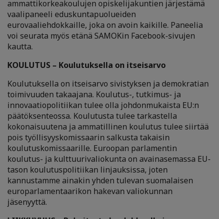
ammattikorkeakoulujen opiskelijakuntien järjestämä
vaalipaneeli eduskuntapuolueiden
eurovaaliehdokkaille, joka on avoin kaikille. Paneelia
voi seurata myös etänä SAMOKin Facebook-sivujen
kautta.
KOULUTUS – Koulutuksella on itseisarvo
Koulutuksella on itseisarvo sivistyksen ja demokratian
toimivuuden takaajana. Koulutus-, tutkimus- ja
innovaatiopolitiikan tulee olla johdonmukaista EU:n
päätöksenteossa. Koulutusta tulee tarkastella
kokonaisuutena ja ammatillinen koulutus tulee siirtää
pois työllisyyskomissaarin salkusta takaisin
koulutuskomissaarille. Euroopan parlamentin
koulutus- ja kulttuurivaliokunta on avainasemassa EU-
tason koulutuspolitiikan linjauksissa, joten
kannustamme ainakin yhden tulevan suomalaisen
europarlamentaarikon hakevan valiokunnan
jäsenyyttä.