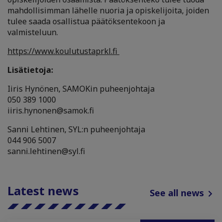
mahdollisimman lähelle nuoria ja opiskelijoita, joiden
tulee saada osallistua päätöksentekoon ja
valmisteluun.
https://www.koulutustaprkl.fi
Lisätietoja:
Iiris Hynönen, SAMOKin puheenjohtaja
050 389 1000
iiris.hynonen@samok.fi
Sanni Lehtinen, SYL:n puheenjohtaja
044 906 5007
sanni.lehtinen@syl.fi
Latest news
See all news