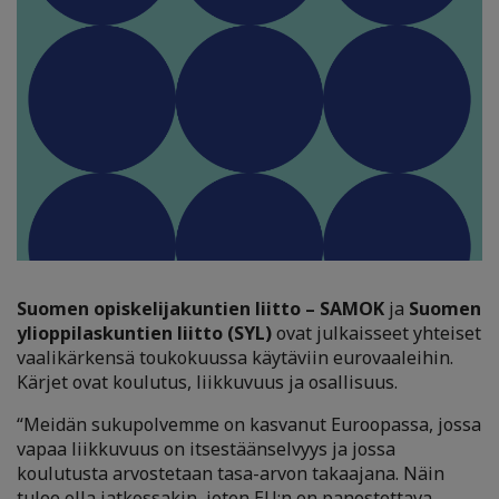
Suomen opiskelijakuntien liitto – SAMOK
ja
Suomen
ylioppilaskuntien liitto (SYL)
ovat julkaisseet yhteiset
vaalikärkensä toukokuussa käytäviin eurovaaleihin.
Kärjet ovat koulutus, liikkuvuus ja osallisuus.
“Meidän sukupolvemme on kasvanut Euroopassa, jossa
vapaa liikkuvuus on itsestäänselvyys ja jossa
koulutusta arvostetaan tasa-arvon takaajana. Näin
tulee olla jatkossakin, joten EU:n on panostettava