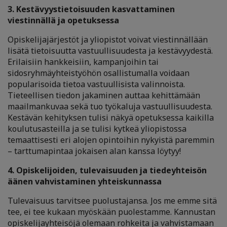
3. Kestävyystietoisuuden kasvattaminen
viestinnällä ja opetuksessa
Opiskelijajärjestöt ja yliopistot voivat viestinnällään
lisätä tietoisuutta vastuullisuudesta ja kestävyydestä.
Erilaisiin hankkeisiin, kampanjoihin tai
sidosryhmäyhteistyöhön osallistumalla voidaan
popularisoida tietoa vastuullisista valinnoista.
Tieteellisen tiedon jakaminen auttaa kehittämään
maailmankuvaa sekä tuo työkaluja vastuullisuudesta.
Kestävän kehityksen tulisi näkyä opetuksessa kaikilla
koulutusasteilla ja se tulisi kytkeä yliopistossa
temaattisesti eri alojen opintoihin nykyistä paremmin
–
tarttumapintaa jokaisen alan kanssa löytyy!
4. Opiskelijoiden, tulevaisuuden ja tiedeyhteisön
äänen vahvistaminen yhteiskunnassa
Tulevaisuus tarvitsee puolustajansa. Jos me emme sitä
tee, ei tee kukaan myöskään puolestamme. Kannustan
opiskelijayhteisöjä olemaan rohkeita ja vahvistamaan