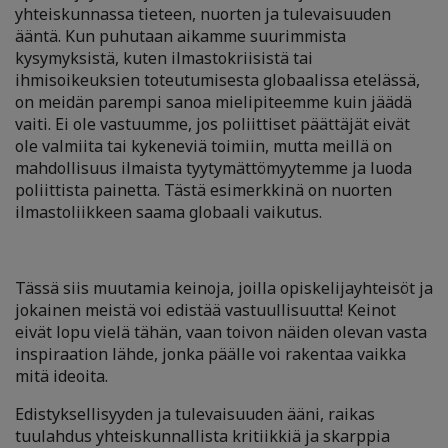
yhteiskunnassa tieteen, nuorten ja tulevaisuuden
ääntä. Kun puhutaan aikamme suurimmista
kysymyksistä, kuten ilmastokriisistä tai
ihmisoikeuksien toteutumisesta globaalissa etelässä,
on meidän parempi sanoa mielipiteemme kuin jäädä
vaiti. Ei ole vastuumme, jos poliittiset päättäjät eivät
ole valmiita tai kykeneviä toimiin, mutta meillä on
mahdollisuus ilmaista tyytymättömyytemme ja luoda
poliittista painetta. Tästä esimerkkinä on nuorten
ilmastoliikkeen saama globaali vaikutus.
Tässä siis muutamia keinoja, joilla opiskelijayhteisöt ja
jokainen meistä voi edistää vastuullisuutta! Keinot
eivät lopu vielä tähän, vaan toivon näiden olevan vasta
inspiraation lähde, jonka päälle voi rakentaa vaikka
mitä ideoita.
Edistyksellisyyden ja tulevaisuuden ääni, raikas
tuulahdus yhteiskunnallista kritiikkiä ja skarppia