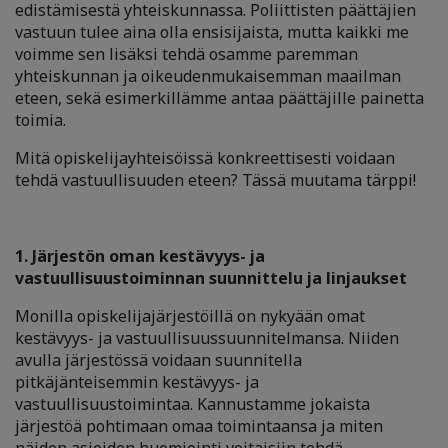
edistämisestä yhteiskunnassa. Poliittisten päättäjien
vastuun tulee aina olla ensisijaista, mutta kaikki me
voimme sen lisäksi tehdä osamme paremman
yhteiskunnan ja oikeudenmukaisemman maailman
eteen, sekä esimerkillämme antaa päättäjille painetta
toimia.
Mitä opiskelijayhteisöissä konkreettisesti voidaan
tehdä vastuullisuuden eteen? Tässä muutama tärppi!
1. Järjestön oman kestävyys- ja
vastuullisuustoiminnan suunnittelu ja linjaukset
Monilla opiskelijajärjestöillä on nykyään omat
kestävyys- ja vastuullisuussuunnitelmansa. Niiden
avulla järjestössä voidaan suunnitella
pitkäjänteisemmin kestävyys- ja
vastuullisuustoimintaa. Kannustamme jokaista
järjestöä pohtimaan omaa toimintaansa ja miten