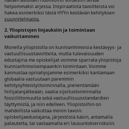
näiden asioiden huomiointi voitaisiin tehdä
helpommaksi arjessa. Inspiraatiota tavoitteista voi
hakea esimerkiksi tästä HYYn kestävän kehityksen
suunnitelmasta.
2. Yliopistojen linjauksiin ja toimintaan
vaikuttaminen
Monella yliopistolla on kunnianhimoisia kestävyys- ja
vastuullisuustavoitteita, mutta tulevaisuuden
edustajina me opiskelijat voimme sparrata yliopistoja
kunnianhimoisempaankin toimintaan. Voimme
kannustaa opinahjojamme esimerkiksi kantamaan
globaalia vastuutaan paremmin
kehitysyhteistyötoiminnalla, pienentämään
hiilijalanjälkeään, vaatia sijoitustoiminnalta
fossiilittomuutta sekä vastuullisuusstandardien
täyttymistä, ja niin edelleen. Yliopistoihin on
mahdollista vaikuttaa monin tavoin:
opiskelijaedustajana, järjestöstä käsin, antamalla
palautetta, tai vastaamalla eri lausuntokierroksiin.