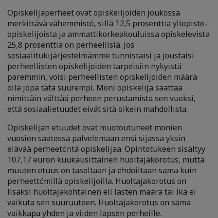
Opiskelijaperheet ovat opiskelijoiden joukossa
merkittävä vähemmistö, sillä 12,5 prosenttia yliopisto-
opiskelijoista ja ammattikorkeakouluissa opiskelevista
25,8 prosenttia on perheellisiä. Jos
sosiaalitukijärjestelmämme tunnistaisi ja joustaisi
perheellisten opiskelijoiden tarpeisiin nykyistä
paremmin, voisi perheellisten opiskelijoiden määrä
olla jopa tätä suurempi. Moni opiskelija saattaa
nimittäin välttää perheen perustamista sen vuoksi,
että sosiaalietuudet eivät sitä oikein mahdollista.
Opiskelijan etuudet ovat muotoutuneet monien
vuosien saatossa palvelemaan ensi sijassa yksin
elävää perheetöntä opiskelijaa. Opintotukeen sisältyy
107,17 euron kuukausittainen huoltajakorotus, mutta
muuten etuus on tasoltaan ja ehdoiltaan sama kuin
perheettömillä opiskelijoilla. Huoltajakorotus on
lisäksi huoltajakohtainen eli lasten määrä tai ikä ei
vaikuta sen suuruuteen. Huoltajakorotus on sama
vaikkapa yhden ja viiden lapsen perheille.