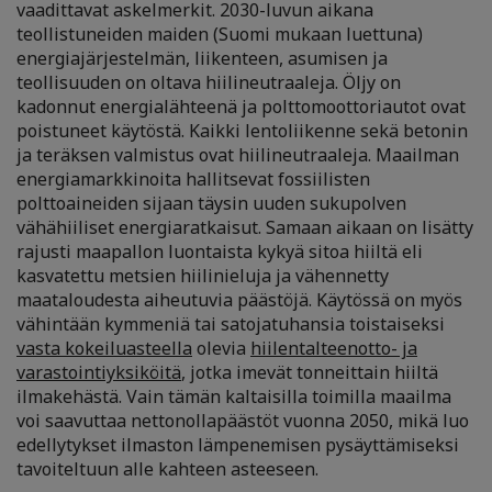
vaadittavat askelmerkit. 2030-luvun aikana
teollistuneiden maiden (Suomi mukaan luettuna)
energiajärjestelmän, liikenteen, asumisen ja
teollisuuden on oltava hiilineutraaleja. Öljy on
kadonnut energialähteenä ja polttomoottoriautot ovat
poistuneet käytöstä. Kaikki lentoliikenne sekä betonin
ja teräksen valmistus ovat hiilineutraaleja. Maailman
energiamarkkinoita hallitsevat fossiilisten
polttoaineiden sijaan täysin uuden sukupolven
vähähiiliset energiaratkaisut. Samaan aikaan on lisätty
rajusti maapallon luontaista kykyä sitoa hiiltä eli
kasvatettu metsien hiilinieluja ja vähennetty
maataloudesta aiheutuvia päästöjä. Käytössä on myös
vähintään kymmeniä tai satojatuhansia toistaiseksi
vasta kokeiluasteella
olevia
hiilentalteenotto- ja
varastointiyksiköitä
, jotka imevät tonneittain hiiltä
ilmakehästä. Vain tämän kaltaisilla toimilla maailma
voi saavuttaa nettonollapäästöt vuonna 2050, mikä luo
edellytykset ilmaston lämpenemisen pysäyttämiseksi
tavoiteltuun alle kahteen asteeseen.