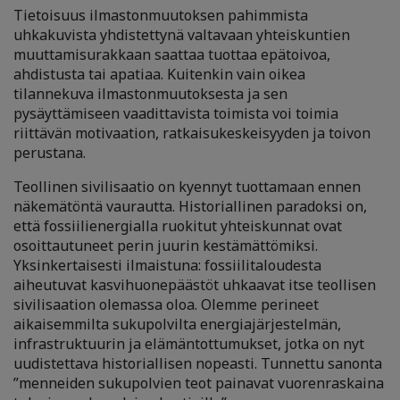
Tietoisuus ilmastonmuutoksen pahimmista
uhkakuvista yhdistettynä valtavaan yhteiskuntien
muuttamisurakkaan saattaa tuottaa epätoivoa,
ahdistusta tai apatiaa. Kuitenkin vain oikea
tilannekuva ilmastonmuutoksesta ja sen
pysäyttämiseen vaadittavista toimista voi toimia
riittävän motivaation, ratkaisukeskeisyyden ja toivon
perustana.
Teollinen sivilisaatio on kyennyt tuottamaan ennen
näkemätöntä vaurautta. Historiallinen paradoksi on,
että fossiilienergialla ruokitut yhteiskunnat ovat
osoittautuneet perin juurin kestämättömiksi.
Yksinkertaisesti ilmaistuna: fossiilitaloudesta
aiheutuvat kasvihuonepäästöt uhkaavat itse teollisen
sivilisaation olemassa oloa. Olemme perineet
aikaisemmilta sukupolvilta energiajärjestelmän,
infrastruktuurin ja elämäntottumukset, jotka on nyt
uudistettava historiallisen nopeasti. Tunnettu sanonta
”menneiden sukupolvien teot painavat vuorenraskaina