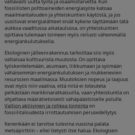
valtavasti uutta työtä ja osaamistarvetta. Kun
fossiilisten polttoaineiden energiasyöte katoaa
maailmantalouden ja yhteiskuntien käytöstä, ja jos
uusituvat energialähteet eivät kykene täyttämään tätä
aukkoa vaaditussa aikataulussa, on yhteiskuntien
opittava tulemaan toimeen myös reilusti vähemmällä
energiankulutuksella.
Ekologinen jälleenrakennus tarkoittaa siis myös
valtaisaa kulttuurista muutosta. On opittava
työskentelemään, asumaan, liikkumaan ja syömään
vähäisemmän energiankulutuksen ja niukkenevien
resurssien maailmassa. Muutoksien nopeus ja laajuus
ovat myös niin vaativa, että niitä ei toteuteta
pelkästään markkinaratkaisuilla, vaan yhteiskuntia on
ohjattava määrätietoisesti vähäpäästöiselle polulle.
Valtion aktiivinen ja rohkea toiminta
on
fossiilitaloudesta irrottautumisen perusedellytys.
Kenenkään ei tarvitse tulevina vuosina palata
metsäpirttiin – ellei tietysti itse halua. Ekologisen