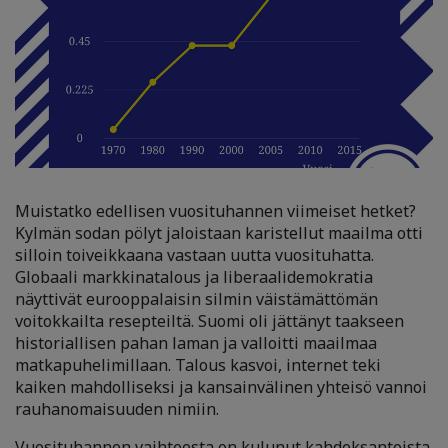
Muistatko edellisen vuosituhannen viimeiset hetket?
Kylmän sodan pölyt jaloistaan karistellut maailma otti
silloin toiveikkaana vastaan uutta vuosituhatta.
Globaali markkinatalous ja liberaalidemokratia
näyttivät eurooppalaisin silmin väistämättömän
voitokkailta resepteiltä. Suomi oli jättänyt taakseen
historiallisen pahan laman ja valloitti maailmaa
matkapuhelimillaan. Talous kasvoi, internet teki
kaiken mahdolliseksi ja kansainvälinen yhteisö vannoi
rauhanomaisuuden nimiin.
Vuosituhannen vaihteesta on kulunut kahdeksantoista