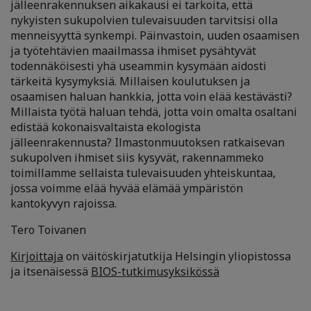
jälleenrakennuksen aikakausi ei tarkoita, että
nykyisten sukupolvien tulevaisuuden tarvitsisi olla
menneisyyttä synkempi. Päinvastoin, uuden osaamisen
ja työtehtävien maailmassa ihmiset pysähtyvät
todennäköisesti yhä useammin kysymään aidosti
tärkeitä kysymyksiä. Millaisen koulutuksen ja
osaamisen haluan hankkia, jotta voin elää kestävästi?
Millaista työtä haluan tehdä, jotta voin omalta osaltani
edistää kokonaisvaltaista ekologista
jälleenrakennusta? Ilmastonmuutoksen ratkaisevan
sukupolven ihmiset siis kysyvät, rakennammeko
toimillamme sellaista tulevaisuuden yhteiskuntaa,
jossa voimme elää hyvää elämää ympäristön
kantokyvyn rajoissa.
Tero Toivanen
Kirjoittaja
on väitöskirjatutkija Helsingin yliopistossa
ja itsenäisessä
BIOS-tutkimusyksikössä