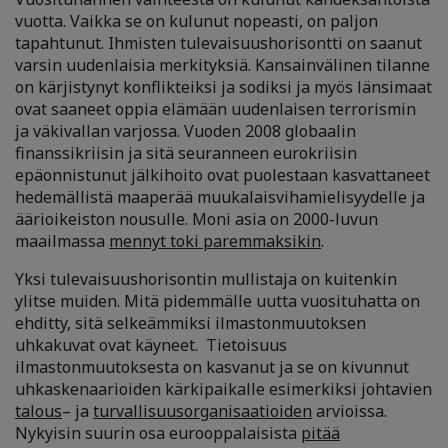
vuotta. Vaikka se on kulunut nopeasti, on paljon
tapahtunut. Ihmisten tulevaisuushorisontti on saanut
varsin uudenlaisia merkityksiä. Kansainvälinen tilanne
on kärjistynyt konflikteiksi ja sodiksi ja myös länsimaat
ovat saaneet oppia elämään uudenlaisen terrorismin
ja väkivallan varjossa. Vuoden 2008 globaalin
finanssikriisin ja sitä seuranneen eurokriisin
epäonnistunut jälkihoito ovat puolestaan kasvattaneet
hedemällistä maaperää muukalaisvihamielisyydelle ja
äärioikeiston nousulle. Moni asia on 2000-luvun
maailmassa
mennyt toki paremmaksikin
.
Yksi tulevaisuushorisontin mullistaja on kuitenkin
ylitse muiden. Mitä pidemmälle uutta vuosituhatta on
ehditty, sitä selkeämmiksi ilmastonmuutoksen
uhkakuvat ovat käyneet. Tietoisuus
ilmastonmuutoksesta on kasvanut ja se on kivunnut
uhkaskenaarioiden kärkipaikalle esimerkiksi johtavien
talous
– ja
turvallisuusorganisaatioiden
arvioissa.
Nykyisin suurin osa eurooppalaisista
pitää