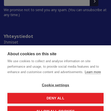
We promise not to send you any spam. (You can unsubscribe at
any time.)
Yhteystiedot
Ihmiset
Medialle
Ylioppilaskunnat
About cookies on this site
Alumnille
We use cookies to collect and analyse information on site
performance and usage, to provide social media features and to
enhance and customise content and advertisements.
Learn more
Suomen ylioppilaskuntien liitto (SYL) ry
Lapinrinne 2 | 00180 Helsinki
syl@syl.fi
Cookie settings
DENY ALL
Privacy policy
Saavutettavuusseloste