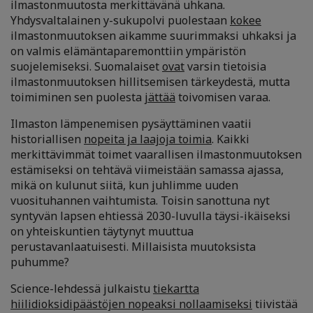
ilmastonmuutosta merkittävänä uhkana.
Yhdysvaltalainen y-sukupolvi puolestaan
kokee
ilmastonmuutoksen aikamme suurimmaksi uhkaksi ja
on valmis elämäntaparemonttiin ympäristön
suojelemiseksi. Suomalaiset
ovat
varsin tietoisia
ilmastonmuutoksen hillitsemisen tärkeydestä, mutta
toimiminen sen puolesta
jättää
toivomisen varaa.
Ilmaston lämpenemisen pysäyttäminen vaatii
historiallisen
nopeita ja laajoja toimia
. Kaikki
merkittävimmät toimet vaarallisen ilmastonmuutoksen
estämiseksi on tehtävä viimeistään samassa ajassa,
mikä on kulunut siitä, kun juhlimme uuden
vuosituhannen vaihtumista. Toisin sanottuna nyt
syntyvän lapsen ehtiessä 2030-luvulla täysi-ikäiseksi
on yhteiskuntien täytynyt muuttua
perustavanlaatuisesti. Millaisista muutoksista
puhumme?
Science-lehdessä julkaistu
tiekartta
hiilidioksidipäästöjen nopeaksi nollaamiseksi
tiivistää