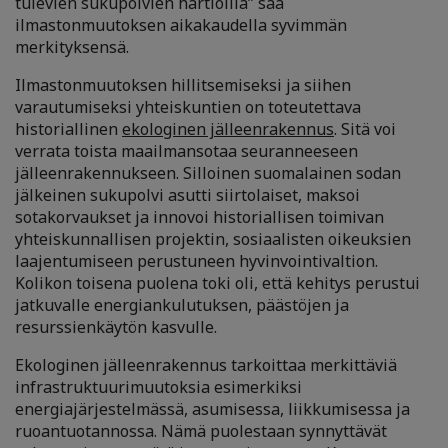
tulevien sukupolvien hartioilla” saa
ilmastonmuutoksen aikakaudella syvimmän
merkityksensä.
Ilmastonmuutoksen hillitsemiseksi ja siihen
varautumiseksi yhteiskuntien on toteutettava
historiallinen
ekologinen jälleenrakennus
. Sitä voi
verrata toista maailmansotaa seuranneeseen
jälleenrakennukseen. Silloinen suomalainen sodan
jälkeinen sukupolvi asutti siirtolaiset, maksoi
sotakorvaukset ja innovoi historiallisen toimivan
yhteiskunnallisen projektin, sosiaalisten oikeuksien
laajentumiseen perustuneen hyvinvointivaltion.
Kolikon toisena puolena toki oli, että kehitys perustui
jatkuvalle energiankulutuksen, päästöjen ja
resurssienkäytön kasvulle.
Ekologinen jälleenrakennus tarkoittaa merkittäviä
infrastruktuurimuutoksia esimerkiksi
energiajärjestelmässä, asumisessa, liikkumisessa ja
ruoantuotannossa. Nämä puolestaan synnyttävät