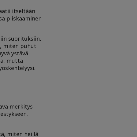
tii itseltään
ensä piiskaaminen
in suorituksiin,
a, miten puhut
 hyvä ystävä
sä, mutta
yöskentelyysi.
ava merkitys
nestykseen.
ä, miten heillä