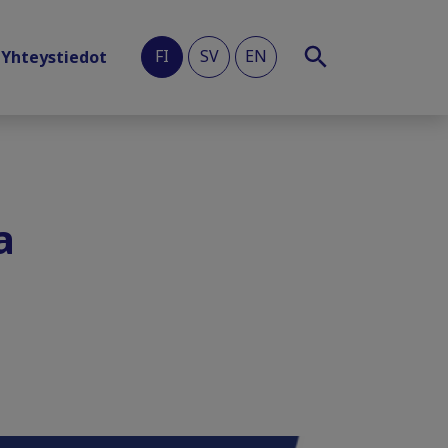
FI
SV
EN
Yhteystiedot
a