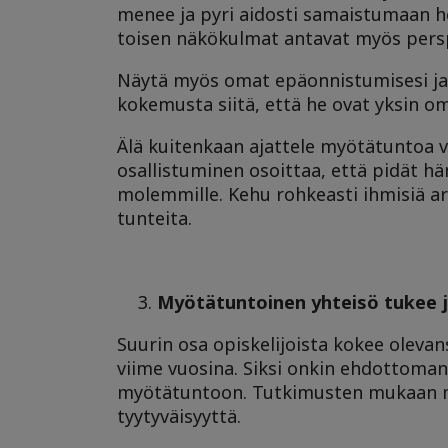
menee ja pyri aidosti samaistumaan h
toisen näkökulmat antavat myös persp
Näytä myös omat epäonnistumisesi ja h
kokemusta siitä, että he ovat yksin o
Älä kuitenkaan ajattele myötätuntoa v
osallistuminen osoittaa, että pidät hän
molemmille. Kehu rohkeasti ihmisiä arki
tunteita.
Myötätuntoinen yhteisö tukee j
Suurin osa opiskelijoista kokee oleva
viime vuosina. Siksi onkin ehdottoma
myötätuntoon. Tutkimusten mukaan my
tyytyväisyyttä.