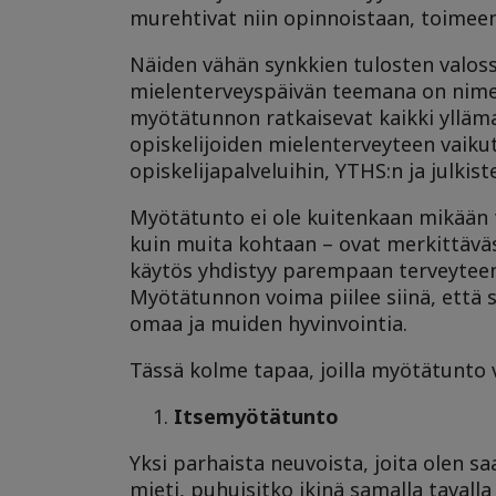
murehtivat niin opinnoistaan, toimee
Näiden vähän synkkien tulosten valoss
mielenterveyspäivän teemana on nimen
myötätunnon ratkaisevat kaikki yllämai
opiskelijoiden mielenterveyteen vaikut
opiskelijapalveluihin, YTHS:n ja julki
Myötätunto ei ole kuitenkaan mikään 
kuin muita kohtaan – ovat merkittävä
käytös yhdistyy parempaan terveyteen 
Myötätunnon voima piilee siinä, että si
omaa ja muiden hyvinvointia.
Tässä kolme tapaa, joilla myötätunto 
Itsemyötätunto
Yksi parhaista neuvoista, joita olen s
mieti, puhuisitko ikinä samalla tavalla 