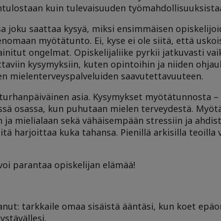
ntulostaan kuin tulevaisuuden työmahdollisuuksista
a joku saattaa kysyä, miksi ensimmäisen opiskelijo
omaan myötätunto. Ei, kyse ei ole siitä, että usko
nitut ongelmat. Opiskelijaliike pyrkii jatkuvasti v
taviin kysymyksiin, kuten opintoihin ja niiden ohja
sten mielenterveyspalveluiden saavutettavuuteen.
turhanpäiväinen asia. Kysymykset myötätunnosta – 
ssä osassa, kun puhutaan mielen terveydestä. Myöt
ja mielialaan sekä vähäisempään stressiin ja ahdis
tä harjoittaa kuka tahansa. Pienillä arkisilla teoilla
voi parantaa opiskelijan elämää!
aanut: tarkkaile omaa sisäistä ääntäsi, kun koet epäo
ystävällesi.