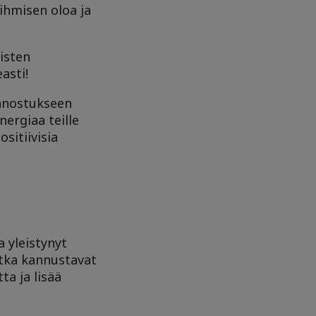
ihmisen oloa ja
isten
asti!
innostukseen
nergiaa teille
sitiivisia
 yleistynyt
otka kannustavat
a ja lisää