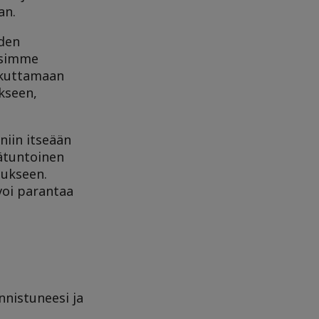
an.
iden
isimme
aikuttamaan
ukseen,
niin itseään
ätuntoinen
tukseen.
 voi parantaa
nnistuneesi ja