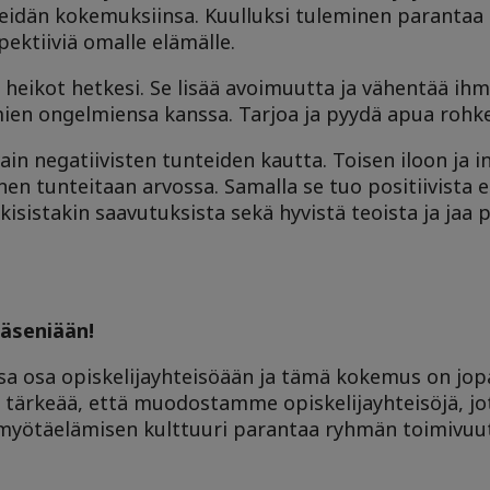
eidän kokemuksiinsa. Kuulluksi tuleminen parantaa 
ektiiviä omalle elämälle.
eikot hetkesi. Se lisää avoimuutta ja vähentää ihm
mien ongelmiensa kanssa. Tarjoa ja pyydä apua rohke
ain negatiivisten tunteiden kautta. Toisen iloon ja 
en tunteitaan arvossa. Samalla se tuo positiivista e
sistakin saavutuksista sekä hyvistä teoista ja jaa po
äseniään!
nsa osa opiskelijayhteisöään ja tämä kokemus on jopa
n tärkeää, että muodostamme opiskelijayhteisöjä, j
ötäelämisen kulttuuri parantaa ryhmän toimivuutt