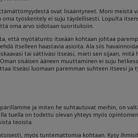
tämättömyydestä ovat lisääntyneet. Moni meistä vaa
un oma työskentely ei suju täydellisesti. Lopulta its
että oma arvo sidotaan suorituksiin.
ta, että myötätunto itseään kohtaan johtaa parempi
ehdä itselleen haastavia asioita. Ala siis havainnoid
iskaavasi tai sättiväsi itseäsi, mieti sen sijaan, mitä
sa. Oman sisäisen ääneen muuttaminen ei suju hetkes
ttaa itseäsi luomaan paremman suhteen itseesi ja t
pärillämme ja miten he suhtautuvat meihin, on valt
dulla tuella on todettu olevan yhteys myös opintome
ista teoista.
toisesti, myös tuntemattomia kohtaan. Kysy ihmisit