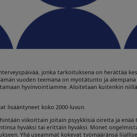
nterveyspäivää, jonka tarkoituksena on herättää ke
. Tämän vuoden teemana on myötätunto ja alempana
ntamaan hyvinvointiamme. Aloitetaan kuitenkin niillä
at lisääntyneet koko 2000-luvun.
hintään viikoittain joitain psyykkisiä oireita ja enää
tinsa hyväksi tai erittäin hyväksi. Monet ongelmista
ukseen. Yhä useammat kokevat työmääränsä liiallise