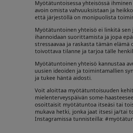
Myötätuntoisessa yhteisössä ihminen ko
avoin omista vahvuuksistaan ja heikkou
että järjestöllä on monipuolista toimin
Myötätuntoinen yhteisö ei linkitä sen 
ihannoidaan suorittamista ja jopa epäter
stressaavaa ja raskasta tämän elämä on
toivottava tilanne ja tarjoa tälle henki
Myötätuntoinen yhteisö kannustaa avul
uusien ideoiden ja toimintamallien sy
ja tukee häntä aidosti.
Voit aloittaa myötätuntoisuuden kehit
mielenterveyspäivän some-haasteeseen. 
osoittaisit myötätuntoa itseäsi tai toi
mukava hetki, jonka jaat itsesi ja/tai 
Instagramissa tunnisteilla: #myötätun