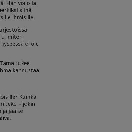
ä. Hän voi olla
rkiksi siinä,
ille ihmisille.
ärjestöissä
llä, miten
 kyseessä ei ole
. Tämä tukee
ryhmä kannustaa
oisille? Kuinka
in teko – jokin
 ja jaa se
äivä.