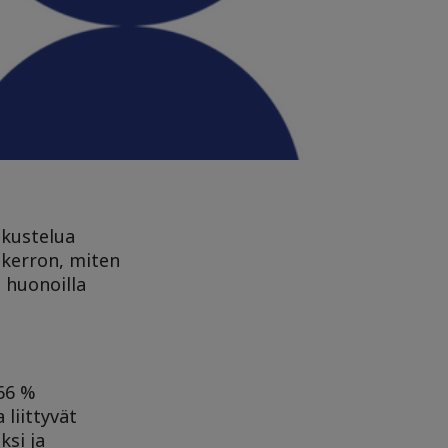
skustelua
 kerron, miten
 huonoilla
 66 %
 liittyvät
ksi ja