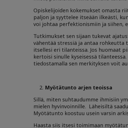
Opiskelijoiden kokemukset omasta riit
paljon ja syyttelee itseään ilkeästi, k
voi johtaa perfektionismiin ja siihen, 
Tutkimukset sen sijaan tukevat ajatus
vähentää stressiä ja antaa rohkeutta t
itsellesi eri tilanteissa. Jos huomaat pi
kertoisi sinulle kyseisessä tilantees
tiedostamalla sen merkityksen voit au
Myötätunto arjen teoissa
Sillä, miten suhtaudumme ihmisiin ym
mielen hyvinvoinnille. Läheisiltä saa
Myötätunto koostuu usein varsin arkis
Haasta siis itsesi toimimaan myötätun