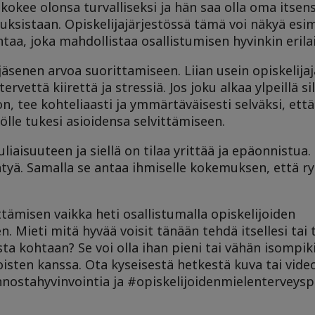
kee olonsa turvalliseksi ja hän saa olla oma itsens
ksistaan. Opiskelijajärjestössä tämä voi näkyä esime
taa, joka mahdollistaa osallistumisen hyvinkin erilais
jäsenen arvoa suorittamiseen. Liian usein opiskelijaj
vettä kiirettä ja stressiä. Jos joku alkaa ylpeillä si
, tee kohteliaasti ja ymmärtäväisesti selväksi, että
lölle tukesi asioidensa selvittämiseen.
iaisuuteen ja siellä on tilaa yrittää ja epäonnistua
ntyä. Samalla se antaa ihmiselle kokemuksen, että 
tämisen vaikka heti osallistumalla opiskelijoiden
Mieti mitä hyvää voisit tänään tehdä itsellesi tai t
sta kohtaan? Se voi olla ihan pieni tai vähän isompik
toisten kanssa. Ota kyseisestä hetkestä kuva tai video
nostahyvinvointia ja #opiskelijoidenmielenterveysp