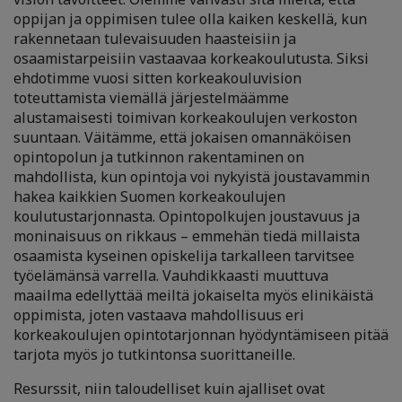
oppijan ja oppimisen tulee olla kaiken keskellä, kun
rakennetaan tulevaisuuden haasteisiin ja
osaamistarpeisiin vastaavaa korkeakoulutusta. Siksi
ehdotimme vuosi sitten korkeakouluvision
toteuttamista viemällä järjestelmäämme
alustamaisesti toimivan korkeakoulujen verkoston
suuntaan. Väitämme, että jokaisen omannäköisen
opintopolun ja tutkinnon rakentaminen on
mahdollista, kun opintoja voi nykyistä joustavammin
hakea kaikkien Suomen korkeakoulujen
koulutustarjonnasta. Opintopolkujen joustavuus ja
moninaisuus on rikkaus – emmehän tiedä millaista
osaamista kyseinen opiskelija tarkalleen tarvitsee
työelämänsä varrella. Vauhdikkaasti muuttuva
maailma edellyttää meiltä jokaiselta myös elinikäistä
oppimista, joten vastaava mahdollisuus eri
korkeakoulujen opintotarjonnan hyödyntämiseen pitää
tarjota myös jo tutkintonsa suorittaneille.
Resurssit, niin taloudelliset kuin ajalliset ovat