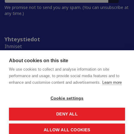
We promise not to send you any spam. (You can unsubscribe at
any time.)
Yhteystiedot
Ihmiset
Medialle
Ylioppilaskunnat
About cookies on this site
Alumnille
We use cookies to collect and analyse information on site
performance and usage, to provide social media features and to
enhance and customise content and advertisements.
Learn more
Suomen ylioppilaskuntien liitto (SYL) ry
Lapinrinne 2 | 00180 Helsinki
syl@syl.fi
Cookie settings
DENY ALL
Privacy policy
Saavutettavuusseloste
ALLOW ALL COOKIES
© 2026 SYL. Created by
Valve
.