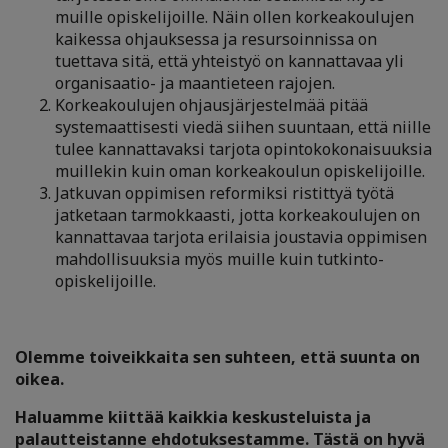
muille opiskelijoille. Näin ollen korkeakoulujen
kaikessa ohjauksessa ja resursoinnissa on
tuettava sitä, että yhteistyö on kannattavaa yli
organisaatio- ja maantieteen rajojen.
Korkeakoulujen ohjausjärjestelmää pitää
systemaattisesti viedä siihen suuntaan, että niille
tulee kannattavaksi tarjota opintokokonaisuuksia
muillekin kuin oman korkeakoulun opiskelijoille.
Jatkuvan oppimisen reformiksi ristittyä työtä
jatketaan tarmokkaasti, jotta korkeakoulujen on
kannattavaa tarjota erilaisia joustavia oppimisen
mahdollisuuksia myös muille kuin tutkinto-
opiskelijoille.
Olemme toiveikkaita sen suhteen, että suunta on
oikea.
Haluamme kiittää kaikkia keskusteluista ja
palautteistanne ehdotuksestamme. Tästä on hyvä