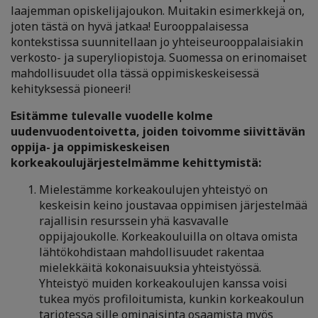
laajemman opiskelijajoukon. Muitakin esimerkkejä on,
joten tästä on hyvä jatkaa! Eurooppalaisessa
kontekstissa suunnitellaan jo yhteiseurooppalaisiakin
verkosto- ja superyliopistoja. Suomessa on erinomaiset
mahdollisuudet olla tässä oppimiskeskeisessä
kehityksessä pioneeri!
Esitämme tulevalle vuodelle kolme
uudenvuodentoivetta, joiden toivomme siivittävän
oppija- ja oppimiskeskeisen
korkeakoulujärjestelmämme kehittymistä:
Mielestämme korkeakoulujen yhteistyö on
keskeisin keino joustavaa oppimisen järjestelmää
rajallisin resurssein yhä kasvavalle
oppijajoukolle. Korkeakouluilla on oltava omista
lähtökohdistaan mahdollisuudet rakentaa
mielekkäitä kokonaisuuksia yhteistyössä.
Yhteistyö muiden korkeakoulujen kanssa voisi
tukea myös profiloitumista, kunkin korkeakoulun
tarjotessa sille ominaisinta osaamista myös