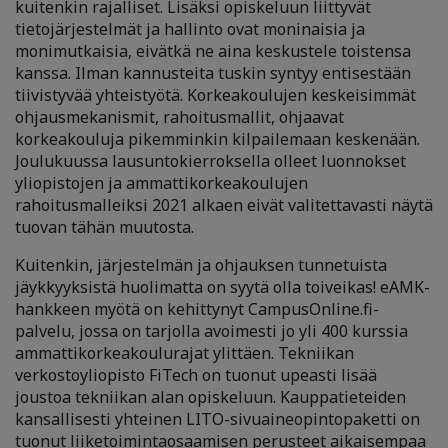
kuitenkin rajalliset. Lisäksi opiskeluun liittyvät
tietojärjestelmät ja hallinto ovat moninaisia ja
monimutkaisia, eivätkä ne aina keskustele toistensa
kanssa. Ilman kannusteita tuskin syntyy entisestään
tiivistyvää yhteistyötä. Korkeakoulujen keskeisimmät
ohjausmekanismit, rahoitusmallit, ohjaavat
korkeakouluja pikemminkin kilpailemaan keskenään.
Joulukuussa lausuntokierroksella olleet luonnokset
yliopistojen ja ammattikorkeakoulujen
rahoitusmalleiksi 2021 alkaen eivät valitettavasti näytä
tuovan tähän muutosta.
Kuitenkin, järjestelmän ja ohjauksen tunnetuista
jäykkyyksistä huolimatta on syytä olla toiveikas! eAMK-
hankkeen myötä on kehittynyt CampusOnline.fi-
palvelu, jossa on tarjolla avoimesti jo yli 400 kurssia
ammattikorkeakoulurajat ylittäen. Tekniikan
verkostoyliopisto FiTech on tuonut upeasti lisää
joustoa tekniikan alan opiskeluun. Kauppatieteiden
kansallisesti yhteinen LITO-sivuaineopintopaketti on
tuonut liiketoimintaosaamisen perusteet aikaisempaa