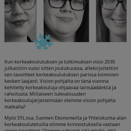
Kun korkeakoulutuksen ja tutkimuksen visio 2030
julkaistiin vuosi sitten joulukuussa, allekirjoitettiin
sen tavoitteet korkeakoulutuksen parissa toimivien
kesken laajasti. Vision pohjalta on tänä vuonna
kehitetty korkeakouluja ohjaavaa lainsäädäntöä ja
rahoitusta. Millaiseen tulevaisuuden
korkeakoulujärjestelmään olemme vision pohjalta
matkalla?
Myös SYL:ssa, Suomen Ekonomeilla ja Yhteiskunta-alan
korkeakoulutetuilla otimme kiinnostuksella vastaan
vision tavoitteet. Olemme vahvasti sitä mieltä, että