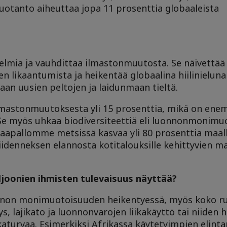
uotanto aiheuttaa jopa 11 prosenttia globaaleista
gelmia ja vauhdittaa ilmastonmuutosta. Se näivettä
n likaantumista ja heikentää globaalina hiilinielun
an uusien peltojen ja laidunmaan tieltä.
lmastonmuutoksesta yli 15 prosenttia, mikä on en
 Se myös uhkaa biodiversiteettiä eli luonnonmonimu
aapallomme metsissä kasvaa yli 80 prosenttia maall
 viidenneksen elannosta kotitalouksille kehittyvien m
ljoonien ihmisten tulevaisuus näyttää?
onnon monimuotoisuuden heikentyessä, myös koko r
ys, lajikato ja luonnonvarojen liikakäyttö tai niiden
katurvaa. Esimerkiksi Afrikassa käytetyimpien elintar