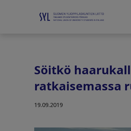
Söitkö haarukal
ratkaisemassa 
19.09.2019