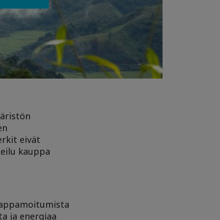
äristön
en
rkit eivät
Reilu kauppa
happamoitumista
ta ja energiaa