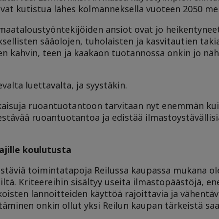
tavat kutistua lähes kolmanneksella vuoteen 2050 men
a maataloustyöntekijöiden ansiot ovat jo heikentynee
listen sääolojen, tuholaisten ja kasvitautien taki
ten kahvin, teen ja kaakaon tuotannossa onkin jo näh
alta luettavalta, ja syystäkin.
atkaisuja ruoantuotantoon tarvitaan nyt enemmän ku
estävää ruoantuotantoa ja edistää ilmastoystävällisi
ajille koulutusta
kestäviä toimintatapoja Reilussa kaupassa mukana ole
yksiltä. Kriteereihin sisältyy useita ilmastopäästöjä, e
oisten lannoitteiden käyttöä rajoittavia ja vähentäv
äminen onkin ollut yksi Reilun kaupan tärkeistä saav