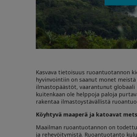
Kasvava tietoisuus ruoantuotannon ki
hyvinvointiin on saanut monet meistä 
ilmastopäästöt, vaarantunut globaali r
kuitenkaan ole helppoja paloja purtav
rakentaa ilmastoystävällistä ruoantu
Köyhtyvä maaperä ja katoavat mets
Maailman ruoantuotannon on todettu
ja rehevöitymistä. Ruoantuotanto kulut