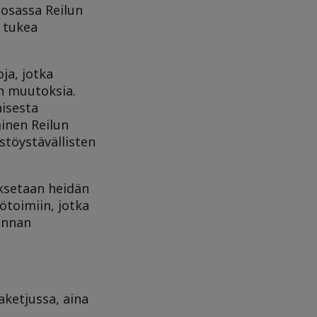
 osassa Reilun
 tukea
ja, jotka
n muutoksia.
aisesta
inen Reilun
stöystävällisten
aksetaan heidän
ötoimiin, jotka
linnan
ketjussa, aina