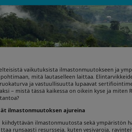
elteisistä vaikutuksista ilmastonmuutokseen ja ymp
pohtimaan, mitä lautaselleen laittaa. Elintarvikkeid
uokaturva ja vastuullisuutta lupaavat sertifiointime
aksi – mistä tässä kaikessa on oikein kyse ja miten 
otantoa?
ät ilmastonmuutoksen ajureina
 kiihdyttävän ilmastonmuutosta sekä ympäristön 
taa runsaasti resursseja, kuten vesivaroja, ravintei