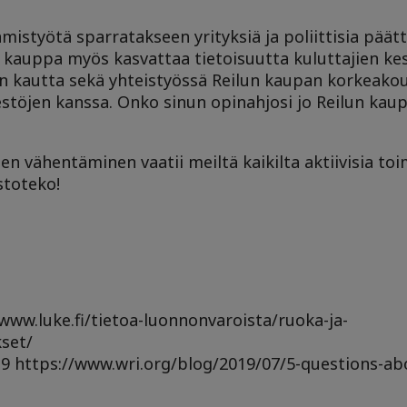
istyötä sparratakseen yrityksiä ja poliittisia päät
ilu kauppa myös kasvattaa tietoisuutta kuluttajien k
n kautta sekä yhteistyössä Reilun kaupan korkeakou
estöjen kanssa. Onko sinun opinahjosi jo Reilun kau
en vähentäminen vaatii meiltä kaikilta aktiivisia toim
stoteko!
ww.luke.fi/tietoa-luonnonvaroista/ruoka-ja-
set/
19 https://www.wri.org/blog/2019/07/5-questions-abo