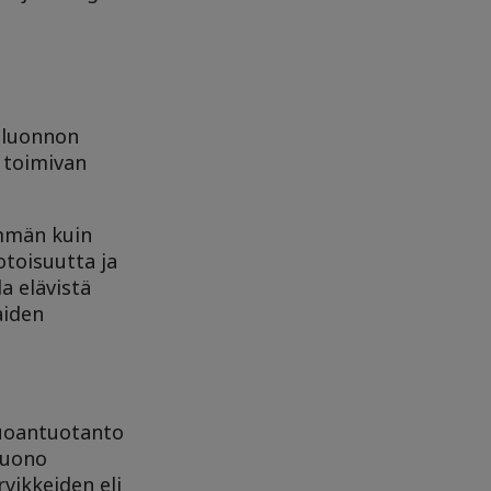
ä luonnon
a toimivan
emmän kuin
otoisuutta ja
a elävistä
aiden
uoantuotanto
 huono
vikkeiden eli