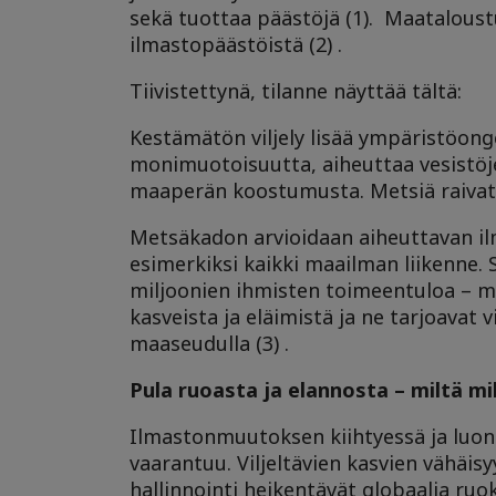
sekä tuottaa päästöjä (1). Maataloust
ilmastopäästöistä (2) .
Tiivistettynä, tilanne näyttää tältä:
Kestämätön viljely lisää ympäristöon
monimuotoisuutta, aiheuttaa vesistöje
maaperän koostumusta. Metsiä raivata
Metsäkadon arvioidaan aiheuttavan i
esimerkiksi kaikki maailman liikenne.
miljoonien ihmisten toimeentuloa – m
kasveista ja eläimistä ja ne tarjoavat
maaseudulla (3) .
Pula ruoasta ja elannosta – miltä mi
Ilmastonmuutoksen kiihtyessä ja lu
vaarantuu. Viljeltävien kasvien vähäisy
hallinnointi heikentävät globaalia ruo