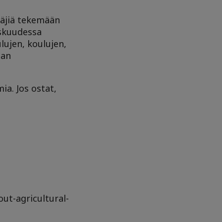
täjiä tekemään
eskuudessa
lujen, koulujen,
pan
ia. Jos ostat,
ut-agricultural-