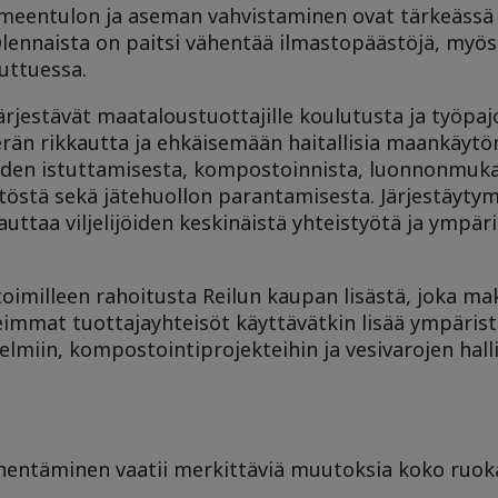
oimeentulon ja aseman vahvistaminen ovat tärkeässä
Olennaista on paitsi vähentää ilmastopäästöjä, myös
uuttuessa.
ärjestävät maataloustuottajille koulutusta ja työpajo
rän rikkautta ja ehkäisemään haitallisia maankäytö
puiden istuttamisesta, kompostoinnista, luonnonmuk
östä sekä jätehuollon parantamisesta. Järjestäytym
taa viljelijöiden keskinäistä yhteistyötä ja ympäri
oimilleen rahoitusta Reilun kaupan lisästä, joka m
immat tuottajayhteisöt käyttävätkin lisää ympärist
elmiin, kompostointiprojekteihin ja vesivarojen hal
entäminen vaatii merkittäviä muutoksia koko ruoka