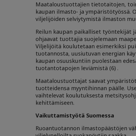
Maataloustuottajien tietotaitojen, t
kaupan ilmasto- ja ympäristötyössä. 
viljelijöiden selviytymistä ilmaston m
Reilun kaupan paikalliset työntekijät j
ohjaavat tuottajia suojelemaan maape
Viljelijöitä koulutetaan esimerkiksi 
tuotannosta, uusiutuvan energian käyt
kaupan osuuskuntiin puolestaan edesaut
tuotantotapojen leviämistä (6) .
Maataloustuottajat saavat ympäristöt
tuotteidensa myyntihinnan päälle. Use
vaihtelevat koulutuksesta metsitysohj
kehittämiseen.
Vaikuttamistyötä Suomessa
Ruoantuotannon ilmastopäästöjen väh
viljelypelloilta ruokapöytiin saakka.