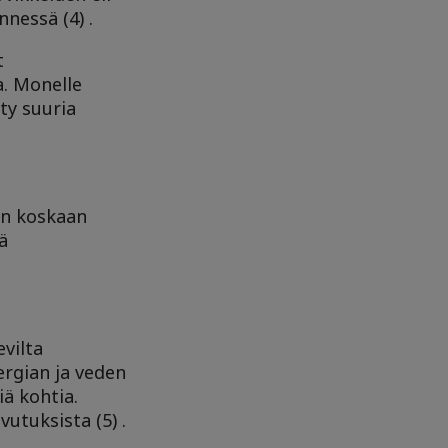
nessä (4) .
t
a. Monelle
ty suuria
in koskaan
ä
vilta
nergian ja veden
iä kohtia.
utuksista (5) .