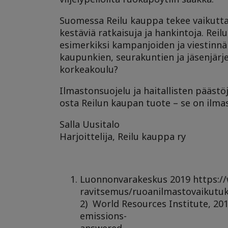
Suomessa Reilu kauppa tekee vaikuttam
kestäviä ratkaisuja ja hankintoja. Re
esimerkiksi kampanjoiden ja viestinnä
kaupunkien, seurakuntien ja jäsenjärj
korkeakoulu?
Ilmastonsuojelu ja haitallisten päästöj
osta Reilun kaupan tuote – se on ilma
Salla Uusitalo
Harjoittelija, Reilu kauppa ry
Luonnonvarakeskus 2019 https://w
ravitsemus/ruoanilmastovaikutuk
2) World Resources Institute, 20
emissions-
answered