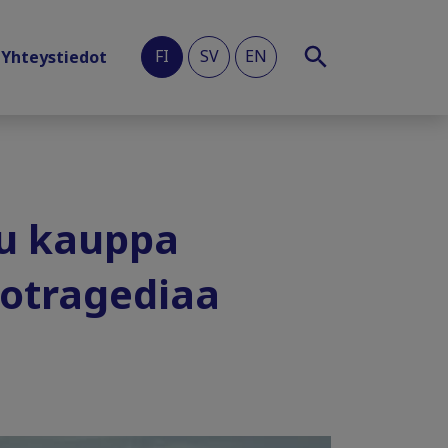
FI
SV
EN
Yhteystiedot
lu kauppa
otragediaa