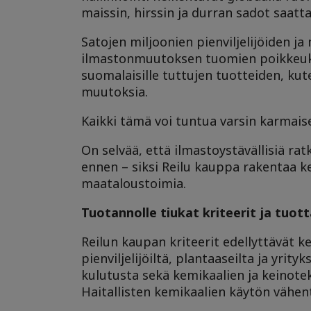
maissin, hirssin ja durran sadot saat
Satojen miljoonien pienviljelijöiden j
ilmastonmuutoksen tuomien poikkeuksel
suomalaisille tuttujen tuotteiden, ku
muutoksia.
Kaikki tämä voi tuntua varsin karmaisev
On selvää, että ilmastoystävällisiä r
ennen – siksi Reilu kauppa rakentaa k
maataloustoimia.
Tuotannolle tiukat kriteerit ja tuott
Reilun kaupan kriteerit edellyttävät 
pienviljelijöiltä, plantaaseilta ja yrit
kulutusta sekä kemikaalien ja keinotek
Haitallisten kemikaalien käytön vähent