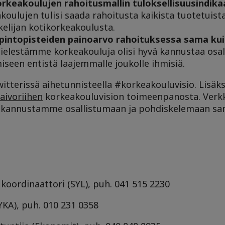
korkeakoulujen rahoitusmallin tuloksellisuusindik
ulujen tulisi saada rahoitusta kaikista tuotetuist
elijan kotikorkeakoulusta.
 opintopisteiden painoarvo rahoituksessa sama ku
ielestämme korkeakouluja olisi hyvä kannustaa osa
seen entistä laajemmalle joukolle ihmisiä.
terissä aihetunnisteella #korkeakouluvisio. Lisäks
aivoriihen
korkeakouluvision toimeenpanosta. Verkk
en kannustamme osallistumaan ja pohdiskelemaan sa
koordinaattori (SYL), puh. 041 515 2230
(YKA), puh. 010 231 0358