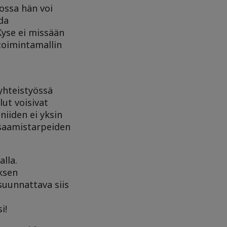
ossa hän voi
da
yse ei missään
 toimintamallin
 yhteistyössä
ut voisivat
niiden ei yksin
osaamistarpeiden
alla.
uksen
suunnattava siis
i!