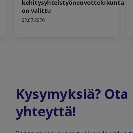
kehitysyhteistyöneuvottelukunta
on valittu
02.07.2026
Kysymyksiä? Ota
yhteyttä!
Olemme opiskelijaelämän asiantuntijat palvelukse