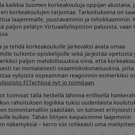
 kaikkia Suomen korkeakouluja oppijan alustana, j
eri korkeakoulujen tarjontaa. Tarkoituksena on saa
ttua laajemmalle, joustavammin ja tehokkaammin. K
ä paljon pelätyn Virtuaaliyliopiston paluusta, vaan
ssa.
a ja tehdä korkeakouluille järkeväksi avata omaa
ille tutkinto-opiskelijoille sekä järjestää opetusta
iksi paljon mahdollisuuksia siinä, että korkeakoul
esti tai monialaisesti osaamiskokonaisuuksia, joita 
istaa nykyistä nopeamman reagoinnin esimerkiksi 
yliopisto FITechissä nyt jo toimitaan
.
t toimivat tällä hetkellä lähinnä erillisellä hankerah
, kun rahoituksen logiikka tukisi uudenlaista koulut
en toimintamalliin päästään, on katseet erityisesti 
uluille kulkee. Tähän liittyen kaipaisimme laajemmin
en näkemyksiä – kerro siis rohkeasti oma mielipitees