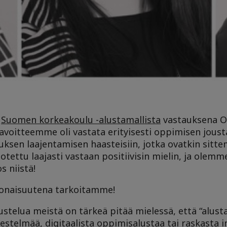
n
Suomen korkeakoulu -alustamallista
vastauksena 
avoitteemme oli vastata erityisesti oppimisen jous
uksen laajentamisen haasteisiin, jotka ovatkin sitt
otettu laajasti vastaan positiivisin mielin, ja olemm
s niistä!
konaisuutena tarkoitamme!
stelua meistä on tärkeä pitää mielessä, että “alust
jestelmää, digitaalista oppimisalustaa tai raskasta i