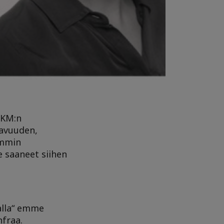
OKM:n
tavuuden,
emmin
e saaneet siihen
alla“ emme
nfraa.