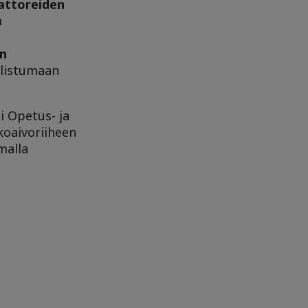
aattoreiden
a
in
llistumaan
i Opetus- ja
oaivoriiheen
malla