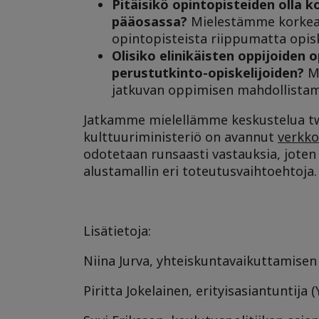
Pitäisikö opintopisteiden olla 
pääosassa?
Mielestämme korkeako
opintopisteista riippumatta opisk
Olisiko elinikäisten oppijoiden
perustutkinto-opiskelijoiden?
M
jatkuvan oppimisen mahdollistami
Jatkamme mielellämme keskustelua twit
kulttuuriministeriö on avannut
verkko
odotetaan runsaasti vastauksia, jot
alustamallin eri toteutusvaihtoehtoja.
Lisätietoja:
Niina Jurva, yhteiskuntavaikuttamisen 
Piritta Jokelainen, erityisasiantuntija 