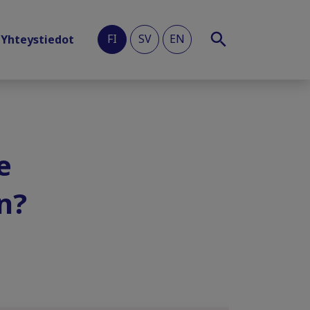
FI
SV
EN
Yhteystiedot
e
on?