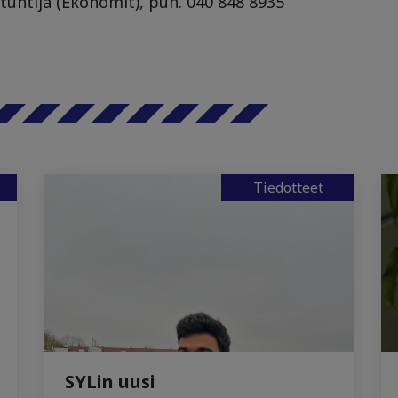
ntuntija (Ekonomit), puh. 040 848 8935
Tiedotteet
SYLin uusi