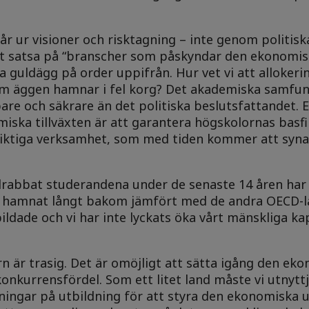
 ur visioner och risktagning – inte genom politisk
satsa på “branscher som påskyndar den ekonomiska
a guldägg på order uppifrån. Hur vet vi att allokeri
 om äggen hamnar i fel korg? Det akademiska samfun
bare och säkrare än det politiska beslutsfattandet. E
miska tillväxten är att garantera högskolornas basfi
siktiga verksamhet, som med tiden kommer att syn
rabbat studerandena under de senaste 14 åren har 
har hamnat långt bakom jämfört med de andra OECD-
ildade och vi har inte lyckats öka vårt mänskliga k
rn är trasig. Det är omöjligt att sätta igång den ek
g konkurrensfördel. Som ett litet land måste vi utnyttj
tsningar på utbildning för att styra den ekonomiska 