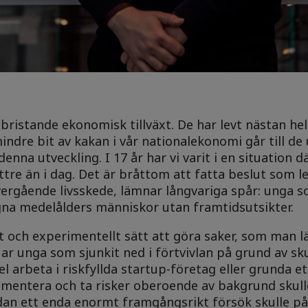
ristande ekonomisk tillväxt. De har levt nästan hela 
mindre bit av kakan i vår nationalekonomi går till de
enna utveckling. I 17 år har vi varit i en situation dä
e än i dag. Det är bråttom att fatta beslut som lede
rgående livsskede, lämnar långvariga spår: unga s
gna medelålders människor utan framtidsutsikter.
 och experimentellt sätt att göra saker, som man l
 Har unga som sjunkit ned i förtvivlan på grund av s
el arbeta i riskfyllda startup-företag eller grunda e
rimentera och ta risker oberoende av bakgrund skulle 
dan ett enda enormt framgångsrikt försök skulle p