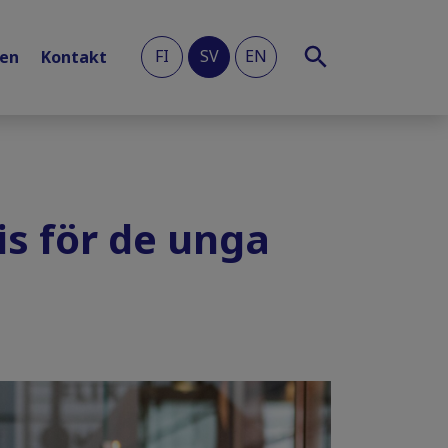
FI
SV
EN
len
Kontakt
is för de unga