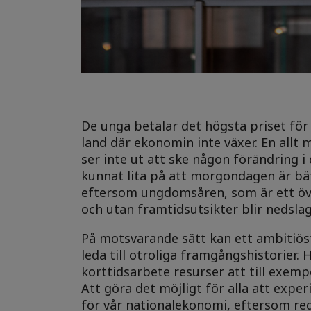
De unga betalar det högsta priset för b
land där ekonomin inte växer. En allt 
ser inte ut att ske någon förändring i d
kunnat lita på att morgondagen är bättr
eftersom ungdomsåren, som är ett öve
och utan framtidsutsikter blir nedsla
På motsvarande sätt kan ett ambitiöst
leda till otroliga framgångshistorier.
korttidsarbete resurser att till exemp
Att göra det möjligt för alla att expe
för vår nationalekonomi, eftersom re