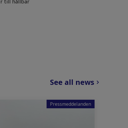
 till hållbar
See all news
Pressmeddelanden