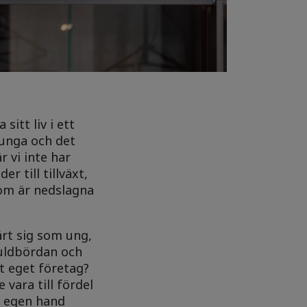
sitt liv i ett
 unga och det
r vi inte har
r till tillväxt,
om är nedslagna
ärt sig som ung,
kuldbördan och
tt eget företag?
vara till fördel
å egen hand