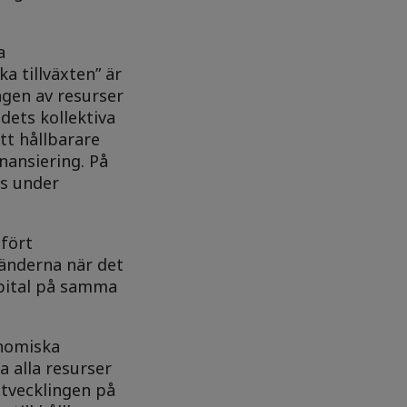
a
 tillväxten” är
ngen av resurser
dets kollektiva
tt hållbarare
nansiering. På
as under
fört
länderna när det
apital på samma
onomiska
a alla resurser
utvecklingen på