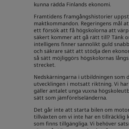
kunna rädda Finlands ekonomi.
Framtidens framgångshistorier uppstår
maktkommandon. Regeringens mål att 
ett försök att få högskolorna att värp
säkert kommer att gå rätt till? Tänk
intelligens finner sannolikt guld snab
och säkrare sätt att stödja den ekono
så sätt möjliggörs högskolornas lång
strecket.
Nedskärningarna i utbildningen som d
utvecklingen i motsatt riktning. Vi 
gäller antalet unga vuxna högskoleutb
sätt som jämförelseländerna.
Det går inte att starta bilen om moto
tillväxten om vi inte har en tillräckli
som finns tillgängliga. Vi behöver sa