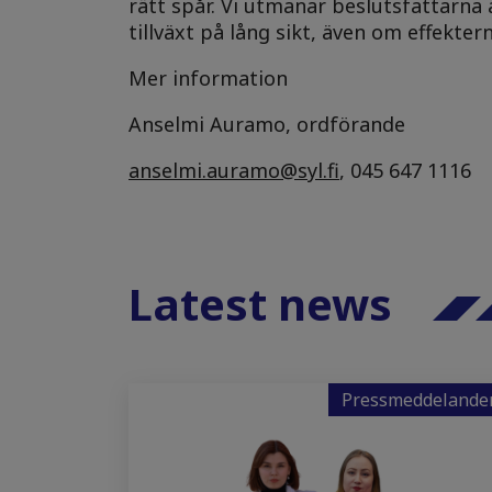
rätt spår. Vi utmanar beslutsfattarna 
tillväxt på lång sikt, även om effekter
Mer information
Anselmi Auramo, ordförande
anselmi.auramo@syl.fi
, 045 647 1116
Latest news
Pressmeddelande