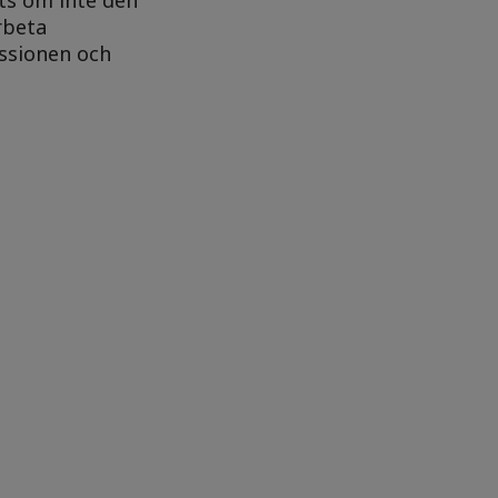
rbeta
issionen och