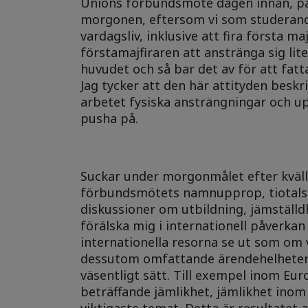
Unions förbundsmöte dagen innan, på fö
morgonen, eftersom vi som studerandea
vardagsliv, inklusive att fira första maj
förstamajfiraren att anstränga sig li
huvudet och så bar det av för att fat
Jag tycker att den här attityden beskri
arbetet fysiska ansträngningar och up
pusha på.
Suckar under morgonmålet efter kväll
förbundsmötets namnupprop, tiotals än
diskussioner om utbildning, jämställdh
förälska mig i internationell påverka
internationella resorna se ut som om vi
dessutom omfattande ärendehelheter;
väsentligt sätt. Till exempel inom Eur
beträffande jämlikhet, jämlikhet inom 
viktigaste temat. Detta är resultatet 