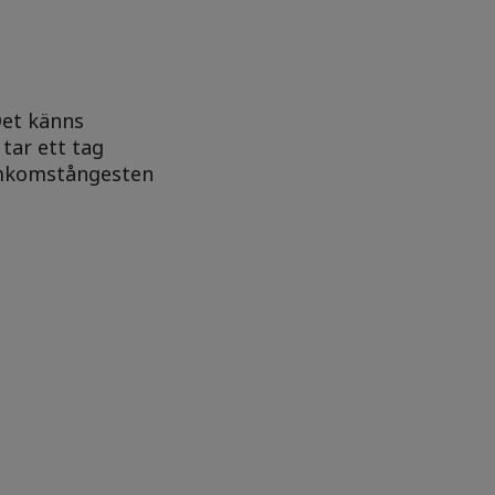
Det känns
tar ett tag
emkomstångesten