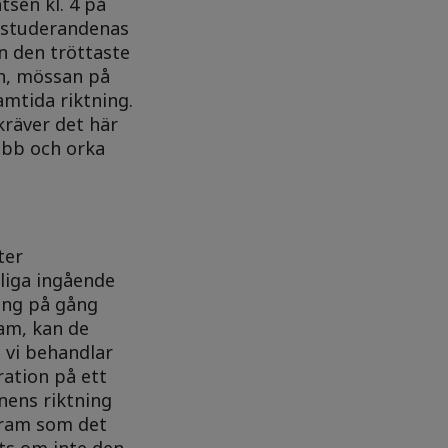
tsen kl. 4 på
a studerandenas
ven den tröttaste
en, mössan på
amtida riktning.
kräver det här
abb och orka
ter
liga ingående
gång på gång
ram, kan de
n vi behandlar
ation på ett
nens riktning
 fram som det
tts om inte den