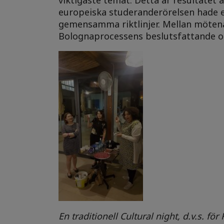
europeiska studeranderörelsen hade e
gemensamma riktlinjer. Mellan mötena
Bolognaprocessens beslutsfattande or
En traditionell Cultural night, d.v.s. fö