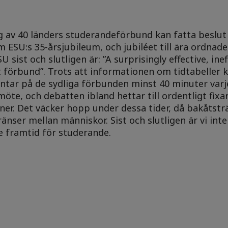
 av 40 länders studerandeförbund kan fatta beslut s
SU:s 35-årsjubileum, och jubiléet till ära ordnade
sist och slutligen är: ”A surprisingly effective, inef
ivt förbund”. Trots att informationen om tidtabeller
äntar på de sydliga förbunden minst 40 minuter var
e, och debatten ibland hettar till ordentligt fixar si
ner. Det väcker hopp under dessa tider, då bakåtstr
ser mellan människor. Sist och slutligen är vi inte s
tre framtid för studerande.