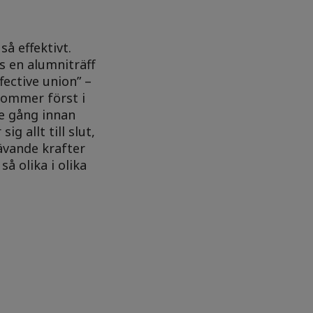
å effektivt.
s en alumniträff
fective union” –
 kommer först i
je gång innan
g allt till slut,
ävande krafter
å olika i olika