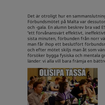
Det är otroligt hur en sammanslutning
Förbundsmötet på Malta var dessutom E
och -gala. En alumn beskrev bra vad ESU 
”ett förvånansvärt effektivt, ineffekt
sista minuten, förbunden från norr v
man får ihop ett beslutfört förbundsmöt
och efter mötet skiljs man åt som vän
försöker bygga fysiska och mentala grän
länder: vi alla vill bara främja en bät