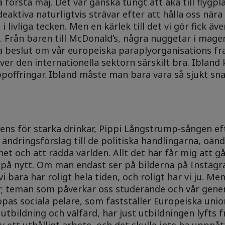
rsta maj. Det var ganska tungt att åka till flygpla
ktiva naturligtvis strävar efter att hålla oss när
 i livliga tecken. Men en kärlek till det vi gör fick ä
te. Från baren till McDonald’s, några nuggetar i mag
ta beslut om vår europeiska paraplyorganisations fr
ver den internationella sektorn särskilt bra. Ibland 
poffringar. Ibland måste man bara vara så sjukt sn
ens för starka drinkar, Pippi Långstrump-sången ef
dringsförslag till de politiska handlingarna, oänd
et och att rädda världen. Allt det här får mig att 
n på nytt. Om man endast ser på bilderna på Instag
 bara har roligt hela tiden, och roligt har vi ju. Me
 teman som påverkar oss studerande och vår gener
opas sociala pelare, som fastställer Europeiska unio
utbildning och välfärd, har just utbildningen lyfts
av ett uthålligt arbete, och det skulle inte ha uppnå