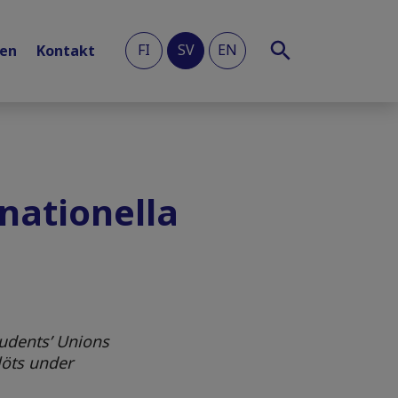
FI
SV
EN
len
Kontakt
nationella
tudents’ Unions
löts under