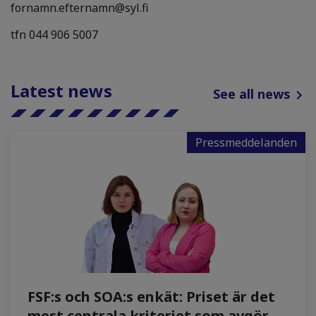
fornamn.efternamn@syl.fi
tfn 044 906 5007
Latest news
See all news
Pressmeddelanden
FSF:s och SOA:s enkät: Priset är det
mest centrala kriteriet som avgör