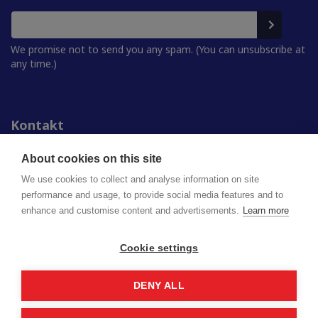
We promise not to send you any spam. (You can unsubscribe at
any time.)
Kontakt
Personer
För media
About cookies on this site
Studentkårerna
We use cookies to collect and analyse information on site
performance and usage, to provide social media features and to
enhance and customise content and advertisements.
Learn more
Finlands studentkårers förbund (FSF) rf
Lappbrinken 2 | 00180 Helsingfors
syl@syl.fi
Cookie settings
DENY ALL
Privacy policy
Saavutettavuusseloste