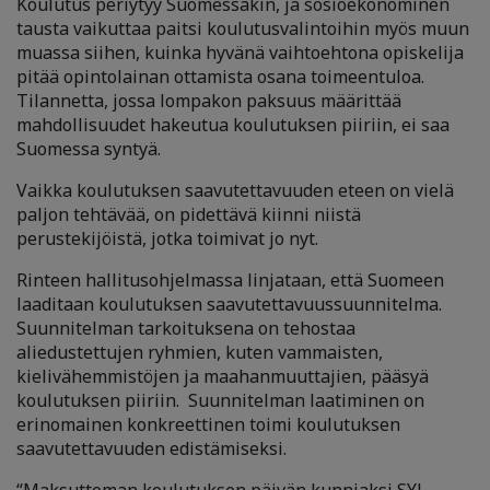
Koulutus periytyy Suomessakin, ja sosioekonominen
tausta vaikuttaa paitsi koulutusvalintoihin myös muun
muassa siihen, kuinka hyvänä vaihtoehtona opiskelija
pitää opintolainan ottamista osana toimeentuloa.
Tilannetta, jossa lompakon paksuus määrittää
mahdollisuudet hakeutua koulutuksen piiriin, ei saa
Suomessa syntyä.
Vaikka koulutuksen saavutettavuuden eteen on vielä
paljon tehtävää, on pidettävä kiinni niistä
perustekijöistä, jotka toimivat jo nyt.
Rinteen hallitusohjelmassa linjataan, että Suomeen
laaditaan koulutuksen saavutettavuussuunnitelma.
Suunnitelman tarkoituksena on tehostaa
aliedustettujen ryhmien, kuten vammaisten,
kielivähemmistöjen ja maahanmuuttajien, pääsyä
koulutuksen piiriin. Suunnitelman laatiminen on
erinomainen konkreettinen toimi koulutuksen
saavutettavuuden edistämiseksi.