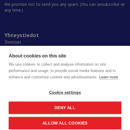
We promise not to send you any spam. (You can unsubscribe at
any time.)
Yhteystiedot
Ihmiset
Medialle
Ylioppilaskunnat
About cookies on this site
Alumnille
We use cookies to collect and analyse information on site
performance and usage, to provide social media features and to
enhance and customise content and advertisements.
Learn more
Suomen ylioppilaskuntien liitto (SYL) ry
Lapinrinne 2 | 00180 Helsinki
syl@syl.fi
Cookie settings
DENY ALL
Privacy policy
Saavutettavuusseloste
ALLOW ALL COOKIES
© 2026 SYL. Created by
Valve
.