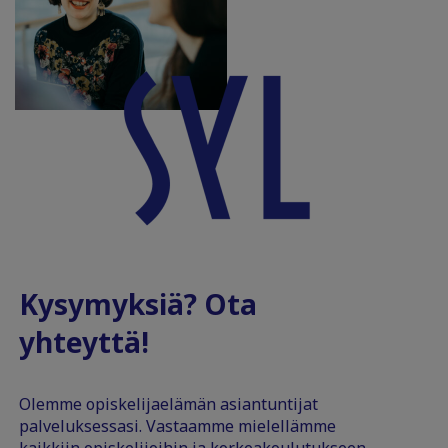
Kysymyksiä? Ota
yhteyttä!
Olemme opiskelijaelämän asiantuntijat
palveluksessasi. Vastaamme mielellämme
kaikkiin opiskelijoihin ja korkeakoulutukseen