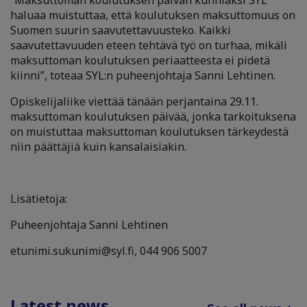
“Maksuttoman koulutuksen päivän kunniaksi SYL
haluaa muistuttaa, että koulutuksen maksuttomuus on
Suomen suurin saavutettavuusteko. Kaikki
saavutettavuuden eteen tehtävä työ on turhaa, mikäli
maksuttoman koulutuksen periaatteesta ei pidetä
kiinni”, toteaa SYL:n puheenjohtaja Sanni Lehtinen.
Opiskelijaliike viettää tänään perjantaina 29.11.
maksuttoman koulutuksen päivää, jonka tarkoituksena
on muistuttaa maksuttoman koulutuksen tärkeydestä
niin päättäjiä kuin kansalaisiakin.
Lisätietoja:
Puheenjohtaja Sanni Lehtinen
etunimi.sukunimi@syl.fi, 044 906 5007
Latest news