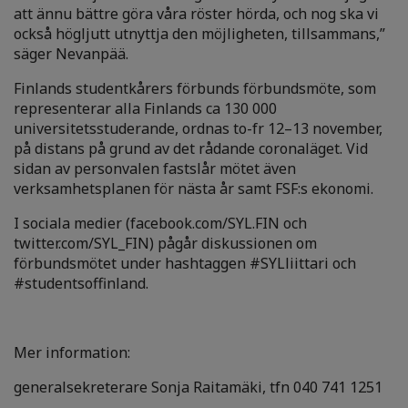
att ännu bättre göra våra röster hörda, och nog ska vi
också högljutt utnyttja den möjligheten, tillsammans,”
säger Nevanpää.
Finlands studentkårers förbunds förbundsmöte, som
representerar alla Finlands ca 130 000
universitetsstuderande, ordnas to-fr 12–13 november,
på distans på grund av det rådande coronaläget. Vid
sidan av personvalen fastslår mötet även
verksamhetsplanen för nästa år samt FSF:s ekonomi.
I sociala medier (facebook.com/SYL.FIN och
twitter.com/SYL_FIN) pågår diskussionen om
förbundsmötet under hashtaggen #SYLliittari och
#studentsoffinland.
Mer information:
generalsekreterare Sonja Raitamäki, tfn 040 741 1251