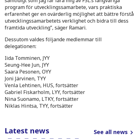
samtidigt som jag får lära mig av FSL:s långvariga
program för utvecklingssamarbete, vars praktiska
erfarenhet ger en ovärderlig möjlighet att bättre förstå
utvecklingssamarbetets verklighet och bidra till dess
framtida utveckling”, säger Ramari.
Dessutom valdes följande medlemmar till
delegationen:
Iida Tomminen, JYY
Seung-Hee Jun, JYY
Saara Pesonen, OYY
Joni Järvinen, TYY
Venla Lehtinen, HUS, fortsätter
Gabriel Fiskarholm, LYY, fortsätter
Nina Suonamo, LTKY, fortsätter
Niklas Hintsa, TYY, fortsätter
Latest news
See all news