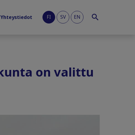
FI
SV
EN
Yhteystiedot
kunta on valittu