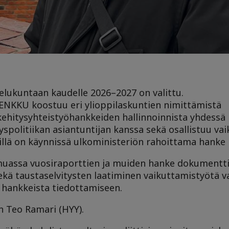
elukuntaan kaudelle 2026–2027 on valittu.
KENKKU koostuu eri ylioppilaskuntien nimittämistä
 kehitysyhteistyöhankkeiden hallinnoinnista yhdessä 
yspolitiikan asiantuntijan kanssa sekä osallistuu v
Lillä on käynnissä ulkoministeriön rahoittama hanke 
uassa vuosiraporttien ja muiden hanke dokumentt
kä taustaselvitysten laatiminen vaikuttamistyötä va
 hankkeista tiedottamiseen.
n Teo Ramari (HYY).