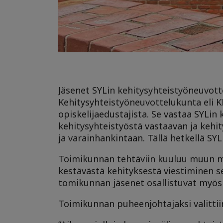
Jäsenet SYLin kehitysyhteistyöneuvott
Kehitysyhteistyöneuvottelukunta eli 
opiskelijaedustajista. Se vastaa SYLin
kehitysyhteistyöstä vastaavan ja kehit
ja varainhankintaan. Tällä hetkellä SY
Toimikunnan tehtäviin kuuluu muun m
kestävästä kehityksestä viestiminen se
tomikunnan jäsenet osallistuvat myös
Toimikunnan puheenjohtajaksi valittii