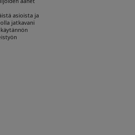
lijoiden äänet
istä asioista ja
lla jatkavani
a käytännön
istyön