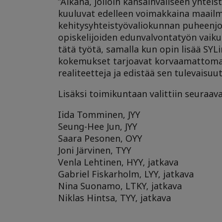
”Aikana, jolloin kansainväliseen yhteis
kuuluvat edelleen voimakkaina maailm
kehitysyhteistyövaliokunnan puheenjoht
opiskelijoiden edunvalvontatyön vaik
tätä työtä, samalla kun opin lisää SYL
kokemukset tarjoavat korvaamattoma
realiteetteja ja edistää sen tulevaisuu
Lisäksi toimikuntaan valittiin seuraava
Iida Tomminen, JYY
Seung-Hee Jun, JYY
Saara Pesonen, OYY
Joni Järvinen, TYY
Venla Lehtinen, HYY, jatkava
Gabriel Fiskarholm, LYY, jatkava
Nina Suonamo, LTKY, jatkava
Niklas Hintsa, TYY, jatkava