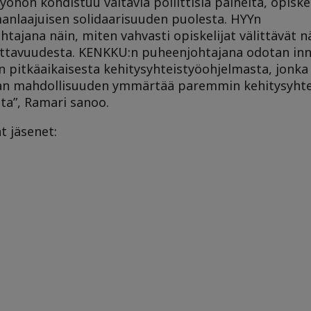
työhön kohdistuu valtavia poliittisia paineita, opiske
anlaajuisen solidaarisuuden puolesta. HYYn
ajana näin, miten vahvasti opiskelijat välittävät nä
uttavuudesta. KENKKU:n puheenjohtajana odotan inno
in pitkäaikaisesta kehitysyhteistyöohjelmasta, jonk
n mahdollisuuden ymmärtää paremmin kehitysyhte
tta”, Ramari sanoo.
t jäsenet: