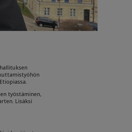
hallituksen
aikuttamistyöhön
Etiopiassa.
ien työstäminen,
rten. Lisäksi