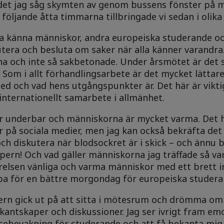
 det jag såg skymten av genom bussens fönster på 
De följande åtta timmarna tillbringade vi sedan i oli
ära känna människor, andra europeiska studerande o
kutera och besluta om saker när alla känner varandra
a och inte så sakbetonade. Under årsmötet är det 
 Som i allt förhandlingsarbete är det mycket lättar
d och vad hens utgångspunkter är. Det här är vikt
internationellt samarbete i allmänhet.
 underbar och människorna är mycket varma. Det ha
på sociala medier, men jag kan också bekräfta det s
och diskutera när blodsockret är i skick – och ännu 
ern! Och vad gäller människorna jag träffade så va
elsen vänliga och varma människor med ett brett in
 kämpa för en bättre morgondag för europeiska studera
pern gick ut på att sitta i mötesrum och drömma o
antskaper och diskussioner. Jag ser ivrigt fram em
ebevakning för studerande och att få bekanta mig 