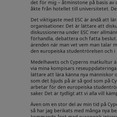
det för mig – åtminstone på basis av
åkte från hotellet till universitetet. 
Det viktigaste med ESC är ändå att l
organisationer. Det är lättare att dis
diskussionerna under ESC mer allmänn
förhandla, debattera och fatta beslut.
ärenden när man vet vem man talar me
den europeiska studentrörelsen och i 
Medelhavets och Cyperns matkultur är
via mina kompisars reseuppdateringar 
lättare att lära känna nya människor 
som det bjuds på är så god som på Cyp
arbetar för den europeiska studentrör
saker. Det är tydligt att vi alla vill
Även om en stor del av min tid på Cy
så har jag berikats med många nya bek
kommande året med europeisk intress