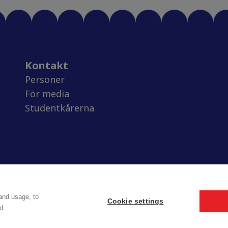
Kontakt
Personer
För media
Studentkårerna
and usage, to
Cookie settings
d