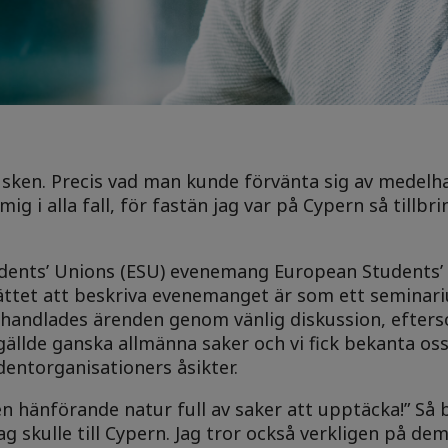
l sken. Precis vad man kunde förvänta sig av medelh
 mig i alla fall, för fastän jag var på Cypern så tillb
tudents’ Unions (ESU) evenemang European Students’
 sättet att beskriva evenemanget är som ett semina
handlades ärenden genom vänlig diskussion, efters
gällde ganska allmänna saker och vi fick bekanta o
dentorganisationers åsikter.
n hänförande natur full av saker att upptäcka!” Så 
ag skulle till Cypern. Jag tror också verkligen på d