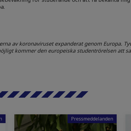
a.
ekterna av koronaviruset expanderat genom Europa. Tyv
jligt kommer den europeiska studentrörelsen att sam
n
Pressmeddelanden