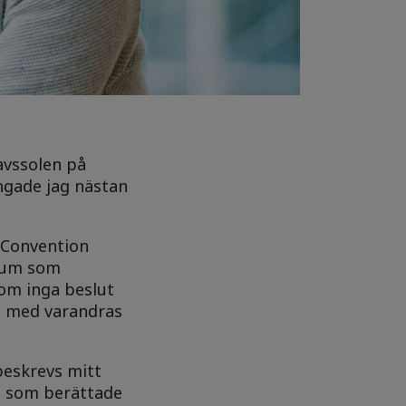
avssolen på
ringade jag nästan
 Convention
rium som
om inga beslut
ss med varandras
beskrevs mitt
em som berättade