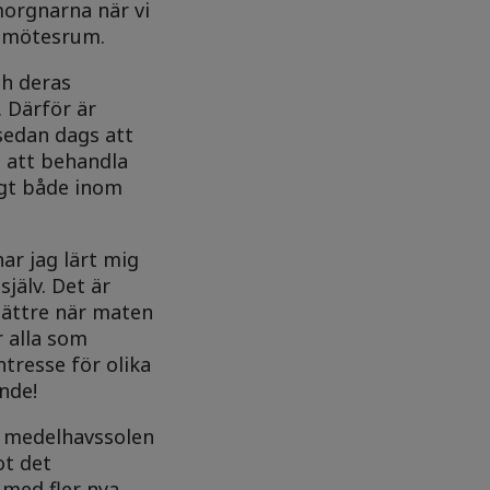
morgnarna när vi
ka mötesrum.
ch deras
. Därför är
sedan dags att
e att behandla
igt både inom
r jag lärt mig
jälv. Det är
bättre när maten
r alla som
tresse för olika
nde!
m medelhavssolen
ot det
med fler nya