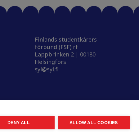
Finlands studentkårers
förbund (FSF) rf
Lappbrinken 2 | 00180
Helsingfors
syl@syl.fi
DENY ALL
ALLOW ALL COOKIES
© 2026 SYL. Created by
Valve
.