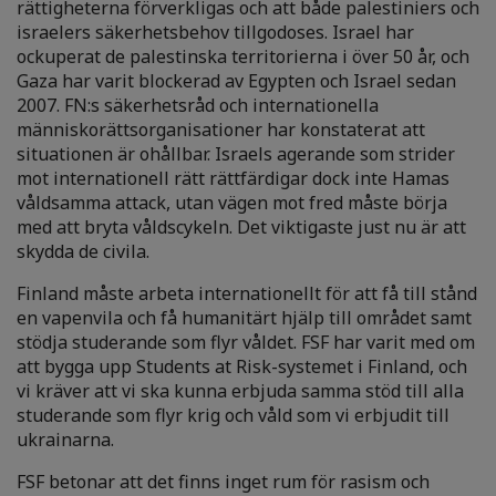
rättigheterna förverkligas och att både palestiniers och
israelers säkerhetsbehov tillgodoses. Israel har
ockuperat de palestinska territorierna i över 50 år, och
Gaza har varit blockerad av Egypten och Israel sedan
2007. FN:s säkerhetsråd och internationella
människorättsorganisationer har konstaterat att
situationen är ohållbar. Israels agerande som strider
mot internationell rätt rättfärdigar dock inte Hamas
våldsamma attack, utan vägen mot fred måste börja
med att bryta våldscykeln. Det viktigaste just nu är att
skydda de civila.
Finland måste arbeta internationellt för att få till stånd
en vapenvila och få humanitärt hjälp till området samt
stödja studerande som flyr våldet. FSF har varit med om
att bygga upp Students at Risk-systemet i Finland, och
vi kräver att vi ska kunna erbjuda samma stöd till alla
studerande som flyr krig och våld som vi erbjudit till
ukrainarna.
FSF betonar att det finns inget rum för rasism och