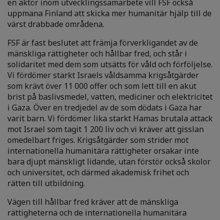
en aktör inom utvecklingssamarbete vill FSF också
uppmana Finland att skicka mer humanitär hjälp till de
värst drabbade områdena.
FSF är fast beslutet att främja förverkligandet av de
mänskliga rättigheter och hållbar fred, och står i
solidaritet med dem som utsätts för våld och förföljelse.
Vi fördömer starkt Israels våldsamma krigsåtgärder
som krävt över 11 000 offer och som lett till en akut
brist på baslivsmedel, vatten, mediciner och elektricitet
i Gaza. Över en tredjedel av de som dödats i Gaza har
varit barn. Vi fördömer lika starkt Hamas brutala attack
mot Israel som tagit 1 200 liv och vi kräver att gisslan
omedelbart friges. Krigsåtgärder som strider mot
internationella humanitära rättigheter orsakar inte
bara djupt mänskligt lidande, utan förstör också skolor
och universitet, och därmed akademisk frihet och
rätten till utbildning.
Vägen till hållbar fred kräver att de mänskliga
rättigheterna och de internationella humanitära