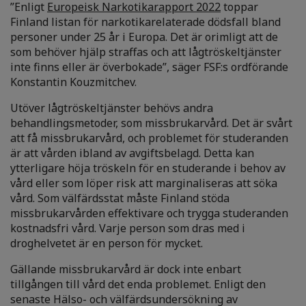
”Enligt
Europeisk Narkotikarapport 2022
toppar
Finland listan för narkotikarelaterade dödsfall bland
personer under 25 år i Europa. Det är orimligt att de
som behöver hjälp straffas och att lågtröskeltjänster
inte finns eller är överbokade”, säger FSF:s ordförande
Konstantin Kouzmitchev.
Utöver lågtröskeltjänster behövs andra
behandlingsmetoder, som missbrukarvård. Det är svårt
att få missbrukarvård, och problemet för studeranden
är att vården ibland av avgiftsbelagd. Detta kan
ytterligare höja tröskeln för en studerande i behov av
vård eller som löper risk att marginaliseras att söka
vård. Som välfärdsstat måste Finland stöda
missbrukarvården effektivare och trygga studeranden
kostnadsfri vård. Varje person som dras med i
droghelvetet är en person för mycket.
Gällande missbrukarvård är dock inte enbart
tillgången till vård det enda problemet. Enligt den
senaste Hälso- och välfärdsundersökning av