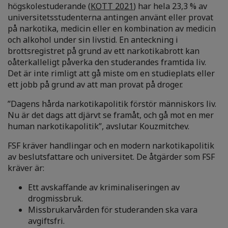
högskolestuderande (
KOTT 2021
) har hela 23,3 % av
universitetsstudenterna antingen använt eller provat
på narkotika, medicin eller en kombination av medicin
och alkohol under sin livstid. En anteckning i
brottsregistret på grund av ett narkotikabrott kan
oåterkalleligt påverka den studerandes framtida liv.
Det är inte rimligt att gå miste om en studieplats eller
ett jobb på grund av att man provat på droger.
”Dagens hårda narkotikapolitik förstör människors liv.
Nu är det dags att djärvt se framåt, och gå mot en mer
human narkotikapolitik”, avslutar Kouzmitchev.
FSF kräver handlingar och en modern narkotikapolitik
av beslutsfattare och universitet. De åtgärder som FSF
kräver är:
Ett avskaffande av kriminaliseringen av
drogmissbruk.
Missbrukarvården för studeranden ska vara
avgiftsfri.