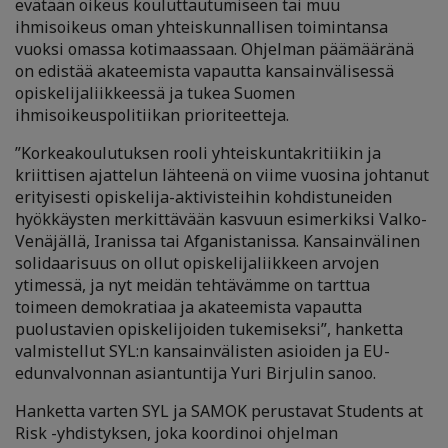
evätään oikeus kouluttautumiseen tai muu
ihmisoikeus oman yhteiskunnallisen toimintansa
vuoksi omassa kotimaassaan. Ohjelman päämääränä
on edistää akateemista vapautta kansainvälisessä
opiskelijaliikkeessä ja tukea Suomen
ihmisoikeuspolitiikan prioriteetteja.
”Korkeakoulutuksen rooli yhteiskuntakritiikin ja
kriittisen ajattelun lähteenä on viime vuosina johtanut
erityisesti opiskelija-aktivisteihin kohdistuneiden
hyökkäysten merkittävään kasvuun esimerkiksi Valko-
Venäjällä, Iranissa tai Afganistanissa. Kansainvälinen
solidaarisuus on ollut opiskelijaliikkeen arvojen
ytimessä, ja nyt meidän tehtävämme on tarttua
toimeen demokratiaa ja akateemista vapautta
puolustavien opiskelijoiden tukemiseksi”, hanketta
valmistellut SYL:n kansainvälisten asioiden ja EU-
edunvalvonnan asiantuntija Yuri Birjulin sanoo.
Hanketta varten SYL ja SAMOK perustavat Students at
Risk -yhdistyksen, joka koordinoi ohjelman