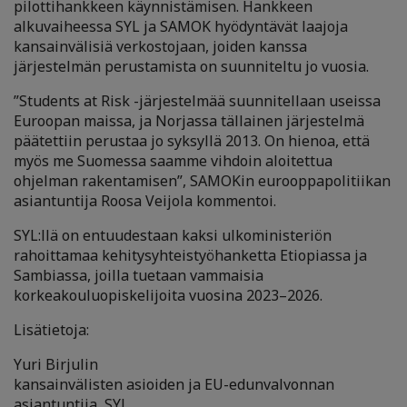
pilottihankkeen käynnistämisen. Hankkeen
alkuvaiheessa SYL ja SAMOK hyödyntävät laajoja
kansainvälisiä verkostojaan, joiden kanssa
järjestelmän perustamista on suunniteltu jo vuosia.
”Students at Risk -järjestelmää suunnitellaan useissa
Euroopan maissa, ja Norjassa tällainen järjestelmä
päätettiin perustaa jo syksyllä 2013. On hienoa, että
myös me Suomessa saamme vihdoin aloitettua
ohjelman rakentamisen”, SAMOKin eurooppapolitiikan
asiantuntija Roosa Veijola kommentoi.
SYL:llä on entuudestaan kaksi ulkoministeriön
rahoittamaa kehitysyhteistyöhanketta Etiopiassa ja
Sambiassa, joilla tuetaan vammaisia
korkeakouluopiskelijoita vuosina 2023–2026.
Lisätietoja:
Yuri Birjulin
kansainvälisten asioiden ja EU-edunvalvonnan
asiantuntija, SYL