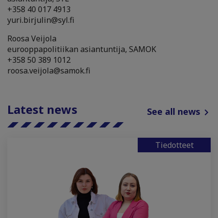
+358 40 017 4913
yuri.birjulin@syl.fi
Roosa Veijola
eurooppapolitiikan asiantuntija, SAMOK
+358 50 389 1012
roosa.veijola@samok.fi
Latest news
See all news
Tiedotteet