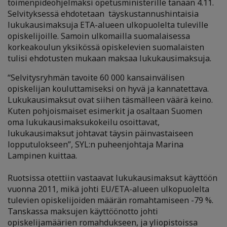
toimenpideohjelmaksi opetusministerille tänään 4.11.
Selvityksessä ehdotetaan täyskustannushintaisia
lukukausimaksuja ETA-alueen ulkopuolelta tuleville
opiskelijoille. Samoin ulkomailla suomalaisessa
korkeakoulun yksikössä opiskelevien suomalaisten
tulisi ehdotusten mukaan maksaa lukukausimaksuja.
“Selvitysryhmän tavoite 60 000 kansainvälisen
opiskelijan kouluttamiseksi on hyvä ja kannatettava.
Lukukausimaksut ovat siihen täsmälleen väärä keino.
Kuten pohjoismaiset esimerkit ja osaltaan Suomen
oma lukukausimaksukokeilu osoittavat,
lukukausimaksut johtavat täysin päinvastaiseen
lopputulokseen”, SYL:n puheenjohtaja Marina
Lampinen kuittaa.
Ruotsissa otettiin vastaavat lukukausimaksut käyttöön
vuonna 2011, mikä johti EU/ETA-alueen ulkopuolelta
tulevien opiskelijoiden määrän romahtamiseen -79 %.
Tanskassa maksujen käyttöönotto johti
opiskelijamäärien romahdukseen, ja yliopistoissa