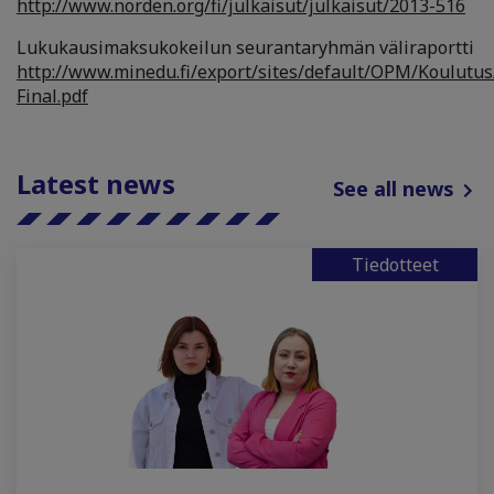
http://www.norden.org/fi/julkaisut/julkaisut/2013-516
Lukukausimaksukokeilun seurantaryhmän väliraportti
http://www.minedu.fi/export/sites/default/OPM/Koulutus/
Final.pdf
Latest news
See all news
Tiedotteet