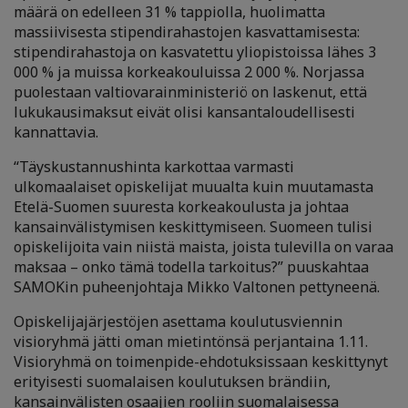
määrä on edelleen 31 % tappiolla, huolimatta
massiivisesta stipendirahastojen kasvattamisesta:
stipendirahastoja on kasvatettu yliopistoissa lähes 3
000 % ja muissa korkeakouluissa 2 000 %. Norjassa
puolestaan valtiovarainministeriö on laskenut, että
lukukausimaksut eivät olisi kansantaloudellisesti
kannattavia.
“Täyskustannushinta karkottaa varmasti
ulkomaalaiset opiskelijat muualta kuin muutamasta
Etelä-Suomen suuresta korkeakoulusta ja johtaa
kansainvälistymisen keskittymiseen. Suomeen tulisi
opiskelijoita vain niistä maista, joista tulevilla on varaa
maksaa – onko tämä todella tarkoitus?” puuskahtaa
SAMOKin puheenjohtaja Mikko Valtonen pettyneenä.
Opiskelijajärjestöjen asettama koulutusviennin
visioryhmä jätti oman mietintönsä perjantaina 1.11.
Visioryhmä on toimenpide-ehdotuksissaan keskittynyt
erityisesti suomalaisen koulutuksen brändiin,
kansainvälisten osaajien rooliin suomalaisessa