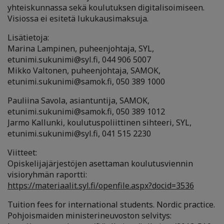
yhteiskunnassa sekä koulutuksen digitalisoimiseen.
Visiossa ei esitetä lukukausimaksuja.
Lisätietoja:
Marina Lampinen, puheenjohtaja, SYL,
etunimi.sukunimi@syl.fi, 044 906 5007
Mikko Valtonen, puheenjohtaja, SAMOK,
etunimi.sukunimi@samok.fi, 050 389 1000
Pauliina Savola, asiantuntija, SAMOK,
etunimi.sukunimi@samok.fi, 050 389 1012
Jarmo Kallunki, koulutuspoliittinen sihteeri, SYL,
etunimi.sukunimi@syl.fi, 041 515 2230
Viitteet:
Opiskelijajärjestöjen asettaman koulutusviennin
visioryhmän raportti:
https://materiaalit.syl.fi/openfile.aspx?docid=3536
Tuition fees for international students. Nordic practice.
Pohjoismaiden ministerineuvoston selvitys: