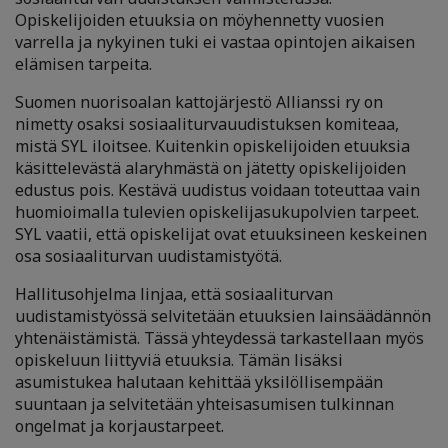
Opiskelijoiden etuuksia on möyhennetty vuosien
varrella ja nykyinen tuki ei vastaa opintojen aikaisen
elämisen tarpeita.
Suomen nuorisoalan kattojärjestö Allianssi ry on
nimetty osaksi sosiaaliturvauudistuksen komiteaa,
mistä SYL iloitsee. Kuitenkin opiskelijoiden etuuksia
käsittelevästä alaryhmästä on jätetty opiskelijoiden
edustus pois. Kestävä uudistus voidaan toteuttaa vain
huomioimalla tulevien opiskelijasukupolvien tarpeet.
SYL vaatii, että opiskelijat ovat etuuksineen keskeinen
osa sosiaaliturvan uudistamistyötä.
Hallitusohjelma linjaa, että sosiaaliturvan
uudistamistyössä selvitetään etuuksien lainsäädännön
yhtenäistämistä. Tässä yhteydessä tarkastellaan myös
opiskeluun liittyviä etuuksia. Tämän lisäksi
asumistukea halutaan kehittää yksilöllisempään
suuntaan ja selvitetään yhteisasumisen tulkinnan
ongelmat ja korjaustarpeet.