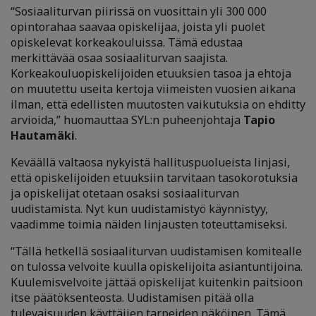
“Sosiaaliturvan piirissä on vuosittain yli 300 000
opintorahaa saavaa opiskelijaa, joista yli puolet
opiskelevat korkeakouluissa. Tämä edustaa
merkittävää osaa sosiaaliturvan saajista.
Korkeakouluopiskelijoiden etuuksien tasoa ja ehtoja
on muutettu useita kertoja viimeisten vuosien aikana
ilman, että edellisten muutosten vaikutuksia on ehditty
arvioida,” huomauttaa SYL:n puheenjohtaja
Tapio
Hautamäki
.
Keväällä valtaosa nykyistä hallituspuolueista linjasi,
että opiskelijoiden etuuksiin tarvitaan tasokorotuksia
ja opiskelijat otetaan osaksi sosiaaliturvan
uudistamista. Nyt kun uudistamistyö käynnistyy,
vaadimme toimia näiden linjausten toteuttamiseksi.
“Tällä hetkellä sosiaaliturvan uudistamisen komitealle
on tulossa velvoite kuulla opiskelijoita asiantuntijoina.
Kuulemisvelvoite jättää opiskelijat kuitenkin paitsioon
itse päätöksenteosta. Uudistamisen pitää olla
tulevaisuuden käyttäjien tarpeiden näköinen. Tämä