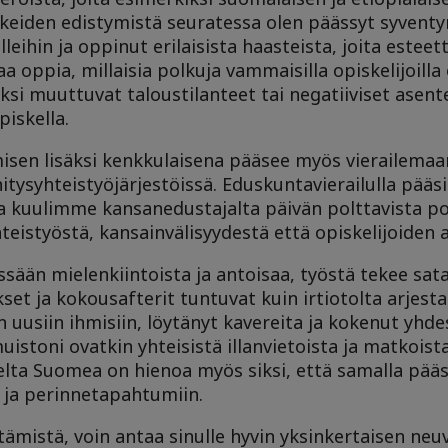
nkkeiden edistymistä seuratessa olen päässyt syven
leihin ja oppinut erilaisista haasteista, joita estee
a oppia, millaisia polkuja vammaisilla opiskelijoilla 
si muuttuvat taloustilanteet tai negatiiviset asent
iskella.
isen lisäksi kenkkulaisena pääsee myös vierailemaa
itysyhteistyöjärjestöissä. Eduskuntavierailulla pää
kuulimme kansanedustajalta päivän polttavista poli
teistyöstä, kansainvälisyydestä että opiskelijoiden
sään mielenkiintoista ja antoisaa, työstä tekee sat
et ja kokousafterit tuntuvat kuin irtiotolta arjest
uusiin ihmisiin, löytänyt kavereita ja kokenut yhd
oni ovatkin yhteisistä illanvietoista ja matkoista
lelta Suomea on hienoa myös siksi, että samalla pä
n ja perinnetapahtumiin.
tämistä, voin antaa sinulle hyvin yksinkertaisen neu