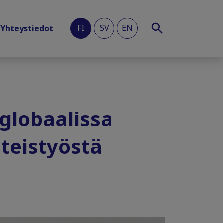
FI
SV
EN
Yhteystiedot
globaalissa
teistyöstä