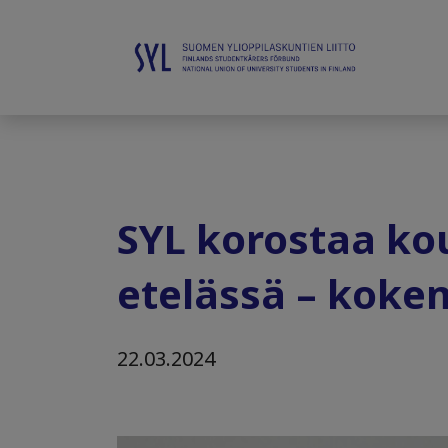
SYL korostaa ko
etelässä – koke
22.03.2024