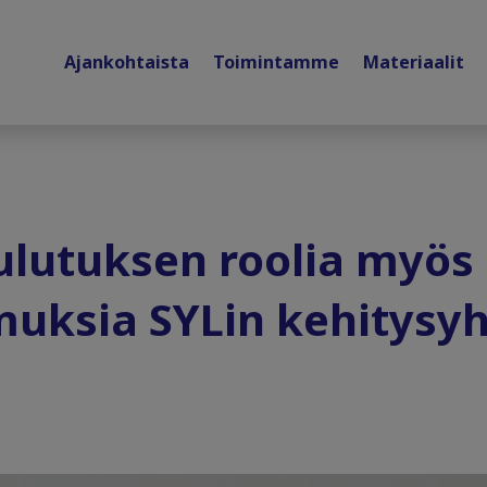
Ajankohtaista
Toimintamme
Materiaalit
ulutuksen roolia myös 
muksia SYLin kehitysyh