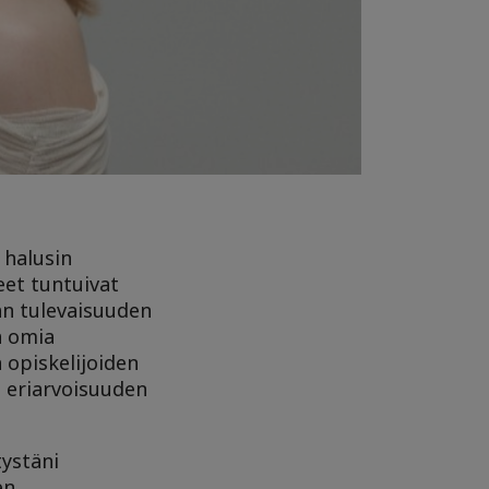
 halusin
eet tuntuivat
an tulevaisuuden
a omia
opiskelijoiden
n eriarvoisuuden
tystäni
en