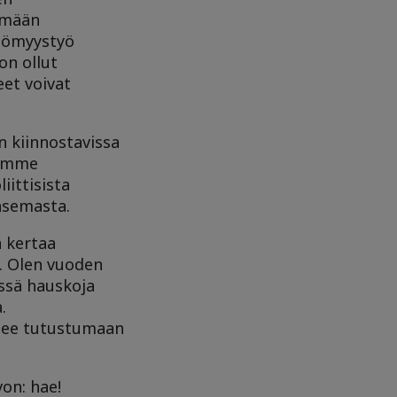
tymään
ttömyystyö
on ollut
eet voivat
n kiinnostavissa
simme
ittisista
 asemasta.
a kertaa
a. Olen vuoden
essä hauskoja
.
äsee tutustumaan
von: hae!