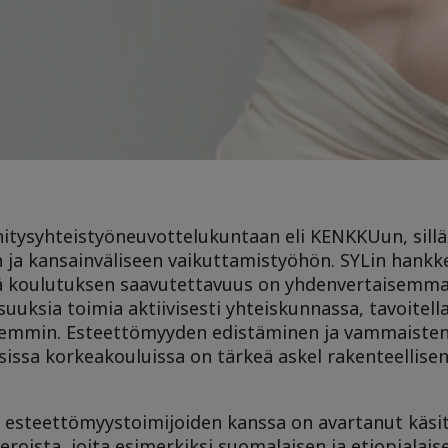
itysyhteistyöneuvottelukuntaan eli KENKKUun, sillä
 ja kansainväliseen vaikuttamistyöhön. SYLin hankk
 sillä koulutuksen saavutettavuus on yhdenvertaisemm
suuksia toimia aktiivisesti yhteiskunnassa, tavoitell
mmin. Esteettömyyden edistäminen ja vammaisten 
sissa korkeakouluissa on tärkeä askel rakenteellise
ja esteettömyystoimijoiden kanssa on avartanut käsi
eroista, joita esimerkiksi suomalaisen ja etiopialais