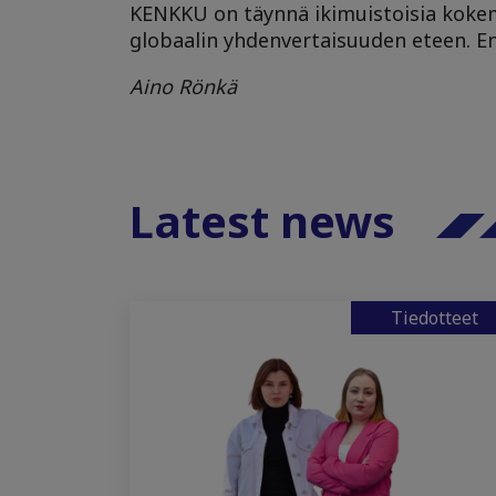
KENKKU on täynnä ikimuistoisia kokem
globaalin yhdenvertaisuuden eteen. En 
Aino Rönkä
Latest news
Tiedotteet