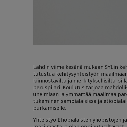
Lähdin viime kesänä mukaan SYLin keh
tutustua kehitysyhteistyön maailmaan
kiinnostavilta ja merkityksellisiltä,
peruspilari. Koulutus tarjoaa mahdolli
unelmiaan ja ymmärtää maailmaa pare
tukeminen sambialaisissa ja etiopialai
purkamiselle.
Yhteistyö Etiopialaisten yliopistojen 
maailmasta ja olen oppinut valtavasti 