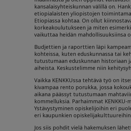
kansalaisyhteiskunnan välillä on. Ha
etiopialaisten yliopistojen toimintamal
Etiopiassa kohtaa. On ollut kiinnostava
korkeakoulutukseen ja miten esimerkik
vaikuttaa heidän mahdollisuuksiinsa op
Budjettien ja raporttien läpi kampeam
kohteissa, kuten eduskunnassa tai keh
tutustumaan eduskunnan historiaan ja 
aiheista. Keskustelimme niin kehitysyh
Vaikka KENKKUssa tehtävä työ on itses
kivampaa rento porukka, jossa kokouks
aikana päässyt tutustumaan mahtaviin 
kommelluksia. Parhaimmat KENKKU-muist
Ystävystyminen opiskelijoihin eri puo
eri kaupunkien opiskelijakulttuureihi
Jos siis pohdit vielä hakemuksen lähet