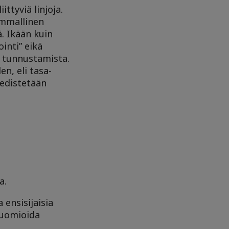
ttyviä linjoja.
ummallinen
. Ikään kuin
inti” eikä
n tunnustamista.
n, eli tasa-
 edistetään
ta.
 ensisijaisia
huomioida