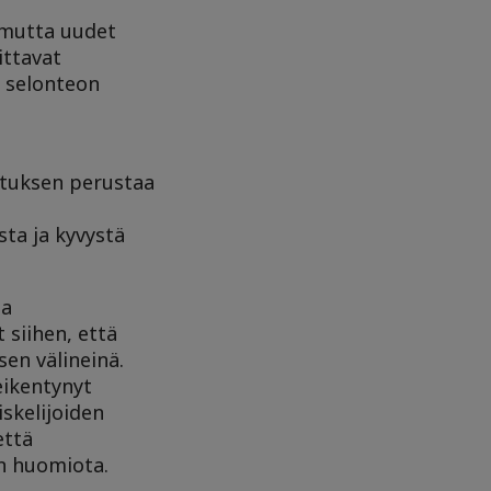
, mutta uudet
ittavat
t selonteon
lutuksen perustaa
ta ja kyvystä
ta
 siihen, että
en välineinä.
eikentynyt
skelijoiden
että
ään huomiota.