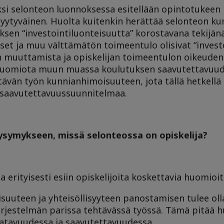
si selonteon luonnoksessa esitellään opintotukeen lii
tyytyväinen. Huolta kuitenkin herättää selonteon k
en “investointiluonteisuutta” korostavana tekijänä
et ja muu välttämätön toimeentulo olisivat “investo
n muuttamista ja opiskelijan toimeentulon oikeude
 huomiota muun muassa koulutuksen saavutettavuude
ävän työn kunnianhimoisuuteen, jota tällä hetkellä
 saavutettavuussuunnitelmaa.
ysymykseen, missä selonteossa on opiskelija?
erityisesti esiin opiskelijoita koskettavia huomioi
lisuuteen ja yhteisöllisyyteen panostamisen tulee olla
järjestelmän parissa tehtävässä työssä. Tämä pitää 
atavuudessa ja saavutettavuudessa.