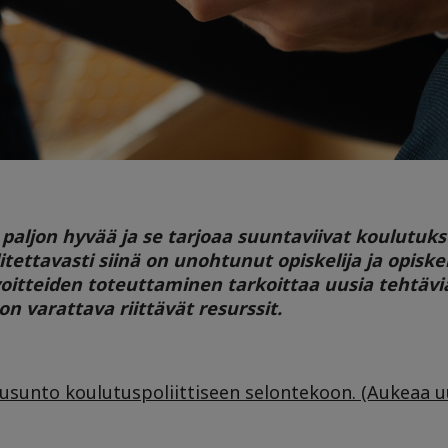
 paljon hyvää ja se tarjoaa suuntaviivat koulutuk
itettavasti siinä on unohtunut opiskelija ja opiske
avoitteiden toteuttaminen tarkoittaa uusia tehtäv
on varattava riittävät resurssit.
ausunto koulutuspoliittiseen selontekoon. (Aukeaa 