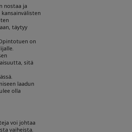
n nostaa ja
 kansainvälisten
sten
aan, täytyy
 Opintotuen on
ijalle.
sen
isuutta, sitä
ässä.
ämiseen laadun
lee olla
eja voi johtaa
ta vaiheista.