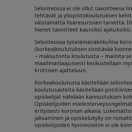
Selonteossa ei ole ollut tavoitteena l
tehtävät ja yliopistokoulutuksen keh
väistämättä lisäresurssien tarvetta. I
hienot tavoitteet kauniiksi ajatuksiksi.
Selonteossa työelämänäkökulma korost
(korkea)koulutuksen sivistävää luonnet
– maksutonta koulutusta – mainita selk
maailmanlaajuisesti keskustellaan myö
kriittisen ajatteluun.
Korkeakoulutusta käsitellään selonteo
koulutusasteita käsitellään positiivis
opiskelijat nähdään kannustuksen koht
Opiskelijoiden mielenterveysongelmat 
erityisesti koronan aikana. Lukematto
jaksaminen ja opiskelukyky on romaht
opiskelijoiden hyvinvointiin ei ole ki