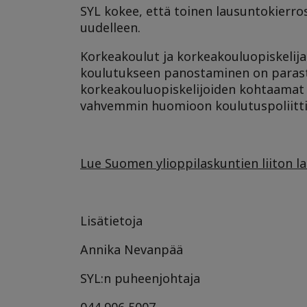
SYL kokee, että toinen lausuntokierros
uudelleen.
Korkeakoulut ja korkeakouluopiskelij
koulutukseen panostaminen on parasta
korkeakouluopiskelijoiden kohtaamat 
vahvemmin huomioon koulutuspoliitti
Lue Suomen ylioppilaskuntien liiton l
Lisätietoja
Annika Nevanpää
SYL:n puheenjohtaja
044 906 5007