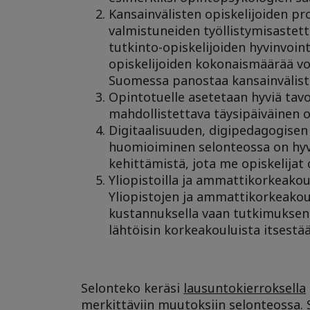
Kansainvälisten opiskelijoiden pr
valmistuneiden työllistymisastett
tutkinto-opiskelijoiden hyvinvoin
opiskelijoiden kokonaismäärää vo
Suomessa panostaa kansainvälisten
Opintotuelle asetetaan hyviä tav
mahdollistettava täysipäiväinen op
Digitaalisuuden, digipedagogisen
huomioiminen selonteossa on hyvä
kehittämistä, jota me opiskelijat
Yliopistoilla ja ammattikorkeakou
Yliopistojen ja ammattikorkeakou
kustannuksella vaan tutkimuksen 
lähtöisin korkeakouluista itsestää
Selonteko keräsi
lausuntokierroksella
merkittäviin muutoksiin selonteossa. 