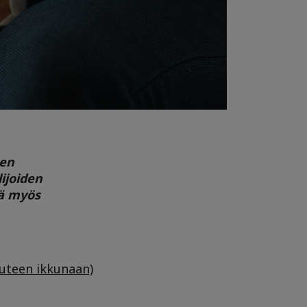
sen
lijoiden
iä myös
uuteen ikkunaan)