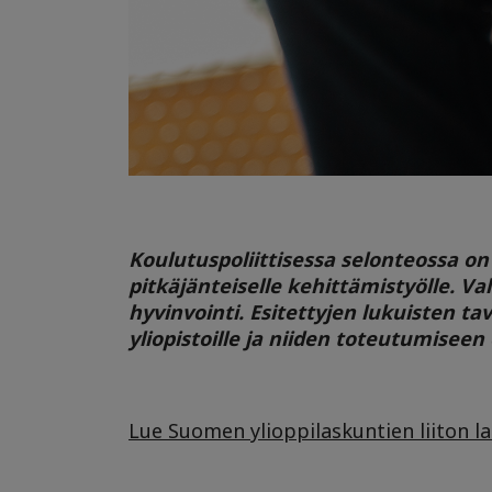
Koulutuspoliittisessa selonteossa on
pitkäjänteiselle kehittämistyölle. Val
hyvinvointi. Esitettyjen lukuisten t
yliopistoille ja niiden toteutumiseen 
Lue Suomen ylioppilaskuntien liiton l