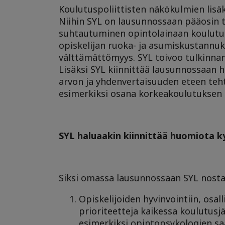
Koulutuspoliittisten näkökulmien lisäk
Niihin SYL on lausunnossaan pääosin 
suhtautuminen opintolainaan koulutuks
opiskelijan ruoka- ja asumiskustannuks
välttämättömyys. SYL toivoo tulkinna
Lisäksi SYL kiinnittää lausunnossaan
arvon ja yhdenvertaisuuden eteen teht
esimerkiksi osana korkeakoulutuksen
SYL haluaakin kiinnittää huomiota k
Siksi omassa lausunnossaan SYL nostaa 
Opiskelijoiden hyvinvointiin, osal
prioriteetteja kaikessa koulutus
esimerkiksi opintopsykologien sa