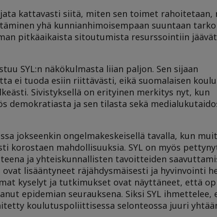
injata kattavasti siitä, miten sen toimet rahoitetaan
ittäminen yhä kunnianhimoisempaan suuntaan tarko
lman pitkäaikaista sitoutumista resurssointiin jäävä
uu SYL:n näkökulmasta liian paljon. Sen sijaan
ta ei tuoda esiin riittävästi, eikä suomalaisen kou
eästi. Sivistyksellä on erityinen merkitys nyt, kun
s demokratiasta ja sen tilasta sekä medialukutaidos
ssa jokseenkin ongelmakeskeisellä tavalla, kun mui
esti korostaen mahdollisuuksia. SYL on myös pettynyt
eena ja yhteiskunnallisten tavoitteiden saavuttamis
ovat lisääntyneet räjähdysmäisesti ja hyvinvointi h
mat kyselyt ja tutkimukset ovat näyttäneet, että opi
anut epidemian seurauksena. Siksi SYL ihmettelee, 
innitetty koulutuspoliittisessa selonteossa juuri yht