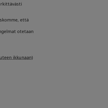
rkittävästi
 uskomme, että
ongelmat otetaan
uuteen ikkunaan)