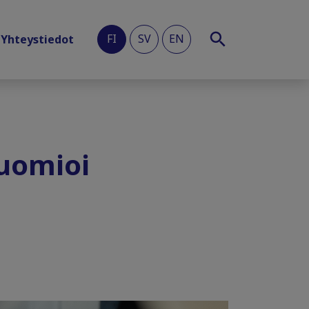
FI
SV
EN
Yhteystiedot
huomioi