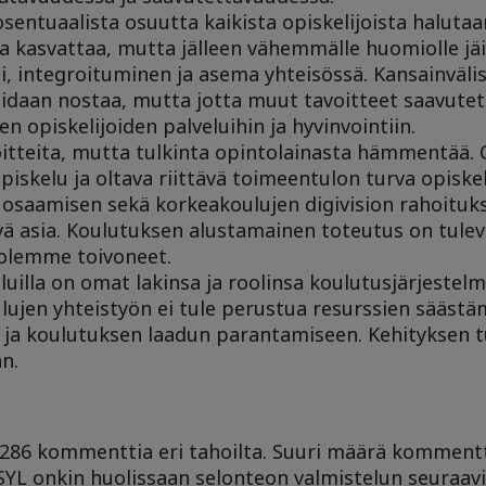
osentuaalista osuutta kaikista opiskelijoista halutaa
a kasvattaa, mutta jälleen vähemmälle huomiolle jäi
ti, integroituminen ja asema yhteisössä. Kansainväli
idaan nostaa, mutta jotta muut tavoitteet saavutet
 opiskelijoiden palveluihin ja hyvinvointiin.
oitteita, mutta tulkinta opintolainasta hämmentää.
iskelu ja oltava riittävä toimeentulon turva opiskel
 osaamisen sekä korkeakoulujen digivision rahoituk
 asia. Koulutuksen alustamainen toteutus on tuleva
 olemme toivoneet.
luilla on omat lakinsa ja roolinsa koulutusjärjestelm
lujen yhteistyön ei tule perustua resurssien sääst
ja koulutuksen laadun parantamiseen. Kehityksen tu
n.
286 kommenttia eri tahoilta. Suuri määrä kommentt
SYL onkin huolissaan selonteon valmistelun seuraavis