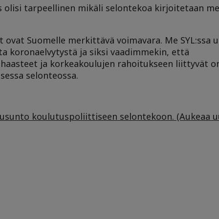
 olisi tarpeellinen mikäli selontekoa kirjoitetaan me
at ovat Suomelle merkittävä voimavara. Me SYL:ssa
 koronaelvytystä ja siksi vaadimmekin, että
haasteet ja korkeakoulujen rahoitukseen liittyvät 
sessa selonteossa.
ausunto koulutuspoliittiseen selontekoon. (Aukeaa 