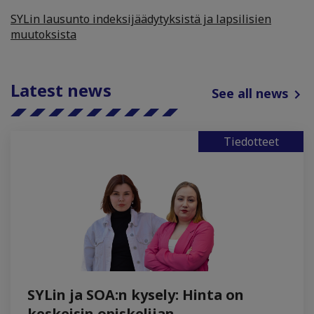
SYLin lausunto indeksijäädytyksistä ja lapsilisien
muutoksista
Latest news
See all news
Tiedotteet
SYLin ja SOA:n kysely: Hinta on
keskeisin opiskelijan