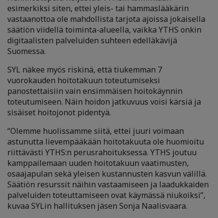
esimerkiksi siten, ettei yleis- tai hammaslääkärin
vastaanottoa ole mahdollista tarjota ajoissa jokaisella
säätiön viidellä toiminta-alueella, vaikka YTHS onkin
digitaalisten palveluiden suhteen edelläkävijä
Suomessa.
SYL näkee myös riskinä, että tiukemman 7
vuorokauden hoitotakuun toteutumiseksi
panostettaisiin vain ensimmäisen hoitokäynnin
toteutumiseen. Näin hoidon jatkuvuus voisi kärsiä ja
sisäiset hoitojonot pidentyä.
“Olemme huolissamme siitä, ettei juuri voimaan
astunutta lievempääkään hoitotakuuta ole huomioitu
riittävästi YTHS:n perusrahoituksessa. YTHS joutuu
kamppailemaan uuden hoitotakuun vaatimusten,
osaajapulan sekä yleisen kustannusten kasvun välillä.
Säätiön resurssit näihin vastaamiseen ja laadukkaiden
palveluiden toteuttamiseen ovat käymässä niukoiksi”,
kuvaa SYLin hallituksen jäsen Sonja Naalisvaara.