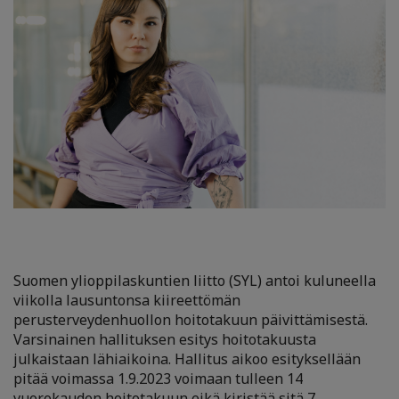
Suomen ylioppilaskuntien liitto (SYL) antoi kuluneella
viikolla lausuntonsa kiireettömän
perusterveydenhuollon hoitotakuun päivittämisestä.
Varsinainen hallituksen esitys hoitotakuusta
julkaistaan lähiaikoina. Hallitus aikoo esityksellään
pitää voimassa 1.9.2023 voimaan tulleen 14
vuorokauden hoitotakuun eikä kiristää sitä 7