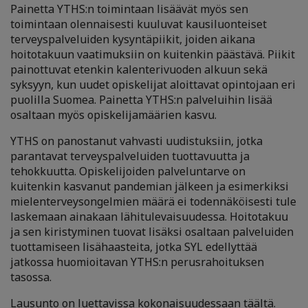
Painetta YTHS:n toimintaan lisäävät myös sen
toimintaan olennaisesti kuuluvat kausiluonteiset
terveyspalveluiden kysyntäpiikit, joiden aikana
hoitotakuun vaatimuksiin on kuitenkin päästävä. Piikit
painottuvat etenkin kalenterivuoden alkuun sekä
syksyyn, kun uudet opiskelijat aloittavat opintojaan eri
puolilla Suomea. Painetta YTHS:n palveluihin lisää
osaltaan myös opiskelijamäärien kasvu.
YTHS on panostanut vahvasti uudistuksiin, jotka
parantavat terveyspalveluiden tuottavuutta ja
tehokkuutta. Opiskelijoiden palveluntarve on
kuitenkin kasvanut pandemian jälkeen ja esimerkiksi
mielenterveysongelmien määrä ei todennäköisesti tule
laskemaan ainakaan lähitulevaisuudessa. Hoitotakuu
ja sen kiristyminen tuovat lisäksi osaltaan palveluiden
tuottamiseen lisähaasteita, jotka SYL edellyttää
jatkossa huomioitavan YTHS:n perusrahoituksen
tasossa.
Lausunto on luettavissa kokonaisuudessaan
täältä
.