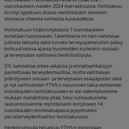
vuorokauteen vuoden 2024 marraskuussa. Hoitotakuu
kiristyi syyskuun alussa merkittävästi aiemmin
voimassa olleesta kolmesta kuukaudesta.
Hoitotakuun lisäkiristyksestä 7 vuorokauteen
esitetään luovuttavan. Tavoitteena on näin vahvistaa
julkista taloutta sekä turvata terveyspalveluihin pääsy
kohtuullisessa ajassa huomioiden kuitenkin sosiaali-
ja terveysalan vallitseva henkilöstöpula.
SYL kannattaa oikea-aikaista ja ennaltaehkäisyyn
painottuvaa terveydenhuoltoa, mutta vallitsevan
pitkittyneen sosiaali- ja terveysalan osaajapulan sekä
jo nyt vaillinaisten YTHS:n resurssien takia seitsemän
vuorokauden hoitotakuuseen ei ole näkemyksemme
mukaan mahdollista yltää. Siksi suhtauduimme
lausunnossamme myönteisesti esitykseen 14
vuorokauden enimmäisajassa pysymiseksi
perusterveydenhuollon hoitotakuussa.
Henkilöstöpula heijastuu YTHS:n toimintaan