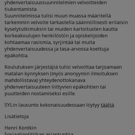
yhdenvertaisuussuunnitelmien velvoitteiden
tiukentamista.
Suunnitelmissa tulisi muun muassa määritellä
tarkemmin velvoite tarkastella säännöllisesti erilaisin
kyselytutkimuksin tai muiden kartoitusten kautta
korkeakoulujen henkilöstön ja opiskelijoiden
kohtaamaa rasismia, syrjintää tai muita
yhdenvertaisuudessa ja tasa-arvossa koettuja
epäkohtia.
Koulutuksen järjestäjiä tulisi velvoittaa tarjoamaan
matalan kynnyksen (myös anonyymin ilmoituksen
mahdollistava) yhteydenottokanava
yhdenvertaisuuteen liittyvien epäkohtien tai
puutteiden nostamiseksi esille.
SYLin lausunto kokonaisuudessaan löytyy
täältä
.
Lisätietoja
Henri Kontkin
Sosiaalipolitiikan asiantuntija