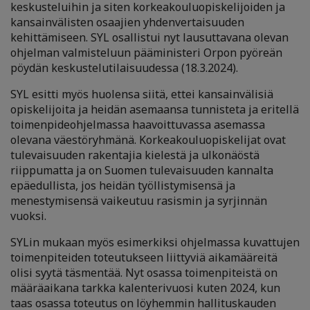
keskusteluihin ja siten korkeakouluopiskelijoiden ja
kansainvälisten osaajien yhdenvertaisuuden
kehittämiseen. SYL osallistui nyt lausuttavana olevan
ohjelman valmisteluun pääministeri Orpon pyöreän
pöydän keskustelutilaisuudessa (18.3.2024).
SYL esitti myös huolensa siitä, ettei kansainvälisiä
opiskelijoita ja heidän asemaansa tunnisteta ja eritellä
toimenpideohjelmassa haavoittuvassa asemassa
olevana väestöryhmänä. Korkeakouluopiskelijat ovat
tulevaisuuden rakentajia kielestä ja ulkonäöstä
riippumatta ja on Suomen tulevaisuuden kannalta
epäedullista, jos heidän työllistymisensä ja
menestymisensä vaikeutuu rasismin ja syrjinnän
vuoksi.
SYLin mukaan myös esimerkiksi ohjelmassa kuvattujen
toimenpiteiden toteutukseen liittyviä aikamääreitä
olisi syytä täsmentää. Nyt osassa toimenpiteistä on
määräaikana tarkka kalenterivuosi kuten 2024, kun
taas osassa toteutus on löyhemmin hallituskauden