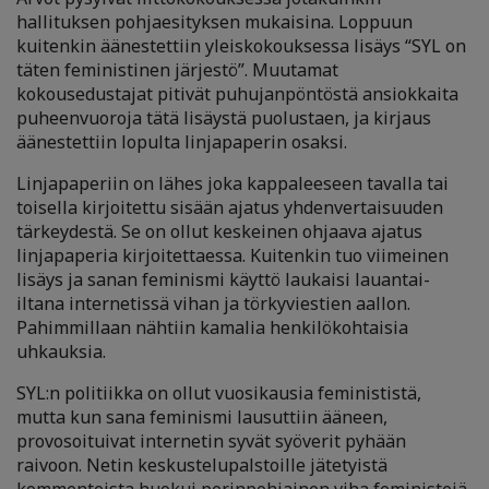
hallituksen pohjaesityksen mukaisina. Loppuun
kuitenkin äänestettiin yleiskokouksessa lisäys “SYL on
täten feministinen järjestö”. Muutamat
kokousedustajat pitivät puhujanpöntöstä ansiokkaita
puheenvuoroja tätä lisäystä puolustaen, ja kirjaus
äänestettiin lopulta linjapaperin osaksi.
Linjapaperiin on lähes joka kappaleeseen tavalla tai
toisella kirjoitettu sisään ajatus yhdenvertaisuuden
tärkeydestä. Se on ollut keskeinen ohjaava ajatus
linjapaperia kirjoitettaessa. Kuitenkin tuo viimeinen
lisäys ja sanan feminismi käyttö laukaisi lauantai-
iltana internetissä vihan ja törkyviestien aallon.
Pahimmillaan nähtiin kamalia henkilökohtaisia
uhkauksia.
SYL:n politiikka on ollut vuosikausia feminististä,
mutta kun sana feminismi lausuttiin ääneen,
provosoituivat internetin syvät syöverit pyhään
raivoon. Netin keskustelupalstoille jätetyistä