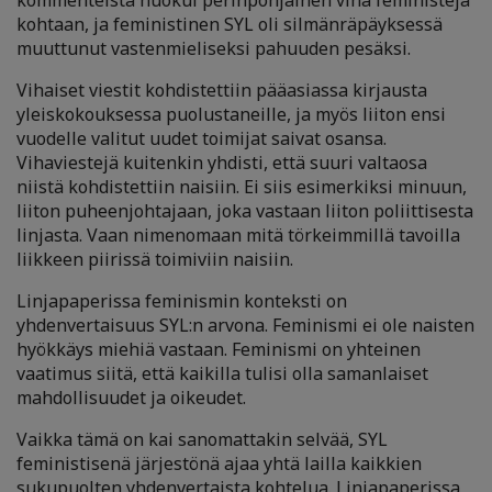
kommenteista huokui perinpohjainen viha feministejä
kohtaan, ja feministinen SYL oli silmänräpäyksessä
muuttunut vastenmieliseksi pahuuden pesäksi.
Vihaiset viestit kohdistettiin pääasiassa kirjausta
yleiskokouksessa puolustaneille, ja myös liiton ensi
vuodelle valitut uudet toimijat saivat osansa.
Vihaviestejä kuitenkin yhdisti, että suuri valtaosa
niistä kohdistettiin naisiin. Ei siis esimerkiksi minuun,
liiton puheenjohtajaan, joka vastaan liiton poliittisesta
linjasta. Vaan nimenomaan mitä törkeimmillä tavoilla
liikkeen piirissä toimiviin naisiin.
Linjapaperissa feminismin konteksti on
yhdenvertaisuus SYL:n arvona. Feminismi ei ole naisten
hyökkäys miehiä vastaan. Feminismi on yhteinen
vaatimus siitä, että kaikilla tulisi olla samanlaiset
mahdollisuudet ja oikeudet.
Vaikka tämä on kai sanomattakin selvää, SYL
feministisenä järjestönä ajaa yhtä lailla kaikkien
sukupuolten yhdenvertaista kohtelua. Linjapaperissa