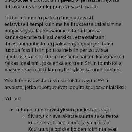
ulkopuolelle ulottuvia linjavetoja, ja näistä linjoista
liittokokous viikonloppuna viisaasti päätti.
Liittari oli monin paikoin huomattavasti
edistyksellisempi kuin me hallituksessa uskalsimme
pohjaesitystä laatiessamme olla. Liittarissa
kannaksemme tuli esimerkiksi, että osaltaan
ilmastonmuutosta torjuakseen yliopistojen tulisi
luopua fossiilisiin polttoaineisiin perustuvista
sijoituksistaan. Liittarin henkenä kaiken kaikkiaan oli
raikas idealismi, joka ehkä ajoittain SYL:n toimistolla
pääsee reaalipolitiikan myllerryksessä unohtumaan.
Yksi kiinnostavista keskusteluista käytiin SYL:n
arvoista, jotka muotoutuivat lopulta seuraavanlaisiksi:
SYL on:
intohimoinen
sivistyksen
puolestapuhuja.
Sivistys on avarakatseisuutta sekä taitoa
kuunnella, luoda, oppia ja ymmärtää.
Koulutus ja opiskelijoiden toiminta ovat