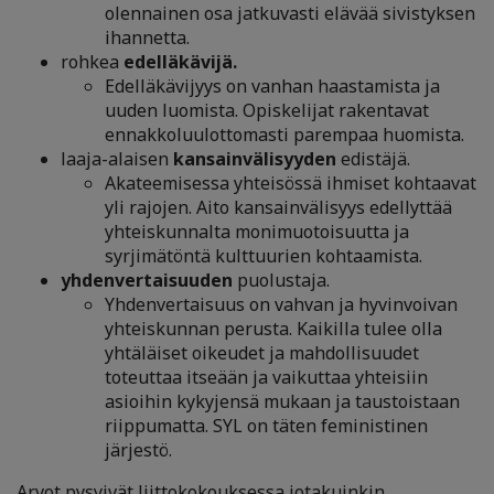
olennainen osa jatkuvasti elävää sivistyksen
ihannetta.
rohkea
edelläkävijä.
Edelläkävijyys on vanhan haastamista ja
uuden luomista. Opiskelijat rakentavat
ennakkoluulottomasti parempaa huomista.
laaja-alaisen
kansainvälisyyden
edistäjä.
Akateemisessa yhteisössä ihmiset kohtaavat
yli rajojen. Aito kansainvälisyys edellyttää
yhteiskunnalta monimuotoisuutta ja
syrjimätöntä kulttuurien kohtaamista.
yhdenvertaisuuden
puolustaja.
Yhdenvertaisuus on vahvan ja hyvinvoivan
yhteiskunnan perusta. Kaikilla tulee olla
yhtäläiset oikeudet ja mahdollisuudet
toteuttaa itseään ja vaikuttaa yhteisiin
asioihin kykyjensä mukaan ja taustoistaan
riippumatta. SYL on täten feministinen
järjestö.
Arvot pysyivät liittokokouksessa jotakuinkin