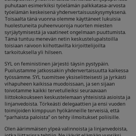
puhutaan esimerkiksi työelämän palkkatasa-arvosta
työelämän keskeisenä yhdenvertaisuuskysymyksenä.
Toisaalta tänä vuonna olemme käyttäneet lukuisia
huolestuneita puheenvuoroja nuorten miesten
syrjäytymisestä ja vaatineet ongelmaan puuttumista.
Tämä tuntuu menevän netin keskustelupalstoilla
toisiaan raivoon kiihottavilta kirjoittelijoilta
tarkoituksella yli hilseen.
SYL on feministinen järjestö täysin pystypäin.
Puolustamme jatkossakin yhdenvertaisuutta kaikessa
työssämme. SYL tuomitsee yksiselitteisesti ja jyrkästi
vihapuheen kaikissa muodoissaan, ja sen sijaan
toivotamme kaikki tervetulleiksi seuraavaan
liittokokoukseen keskustelemaan yhteisistä asioista ja
linjanvedoista. Törkeästi delegaattien ja ensi vuoden
toimijoiden kimppuun hyökänneille terveisiä, että
“parhaista paloista” on tehty ilmoitukset poliisille.
Olen äärimmäisen ylpeä valinnoista ja linjanvedoista,
jotka liittarissa tehtiin. Ne jäävät elämään vuosiksi