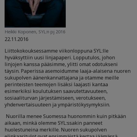
Heikki Koponen, SYL:n pj 2016
22.11.2016
Liittokokouksessamme viikonloppuna SYL:lle
hyväksyttiin uusi linjapaperi. Lopputulos, johon
linjojen kanssa pääsimme, ylitti omat odotukseni
täysin. Paperissa asemoidumme laaja-alaisena nuoren
sukupolven äänenkannattajana ja otamme meille
perinteisten teemojen lisäksi laajasti kantaa
esimerkiksi koulutuksen saavutettavuuteen,
sosiaaliturvan järjestämiseen, verotukseen,
yhdenvertaisuuteen ja ympäristökysymyksiin.
Nuorilla menee Suomessa huonommin kuin pitkään
aikaan, minkä olemme SYL:ssakin panneet
huolestuneina merkille. Nuoren sukupolven
elinkaaritulot ovat ensimmäistä kertaa jäämässä