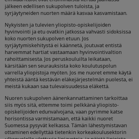
jälkeen edellisen sukupolven tuloista, ja
syrjäytyneiden nuorten määrä kasvaa kasvamistaan.
Nykyisten ja tulevien yliopisto-opiskelijoiden
hyvinvointi ja etu ovatkin jatkossa vahvasti sidoksissa
koko nuorten sukupolven etuun. Jos
syrjäytymiskehitystä ei käännetä, joutuvat entistä
harvemmat hartiat vastaamaan hyvinvointivaltion
rahoittamisesta. Jos peruskouluilta leikataan,
kärsitään sen seurauksista koko koulutuspolun
varrella yliopistoja myöten. Jos me nuoret emme käytä
yhteistä ääntä kestävän eläkejärjestelmän puolesta, ei
meistä kukaan saa tulevaisuudessa eläkettä.
Nuoren sukupolven äänenkannattaminen tarkoittaa
siis myös sitä, ettemme toimi pelkkänä yliopisto-
opiskelijoiden edunvalvojana, vaan pyrimme katse
horisontissa varmistamaan, että kaikki nuoret
Suomessa pysyvät kelkassa. Tämän lähestymistavan
ottaminen edellyttää tietenkin korkeakoulusektorin