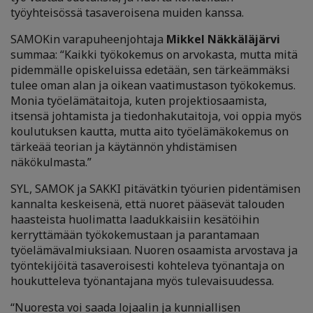
työyhteisössä tasaveroisena muiden kanssa.
SAMOKin varapuheenjohtaja
Mikkel Näkkäläjärvi
summaa: “Kaikki työkokemus on arvokasta, mutta mitä
pidemmälle opiskeluissa edetään, sen tärkeämmäksi
tulee oman alan ja oikean vaatimustason työkokemus.
Monia työelämätaitoja, kuten projektiosaamista,
itsensä johtamista ja tiedonhakutaitoja, voi oppia myös
koulutuksen kautta, mutta aito työelämäkokemus on
tärkeää teorian ja käytännön yhdistämisen
näkökulmasta.”
SYL, SAMOK ja SAKKI pitävätkin työurien pidentämisen
kannalta keskeisenä, että nuoret pääsevät talouden
haasteista huolimatta laadukkaisiin kesätöihin
kerryttämään työkokemustaan ja parantamaan
työelämävalmiuksiaan. Nuoren osaamista arvostava ja
työntekijöitä tasaveroisesti kohteleva työnantaja on
houkutteleva työnantajana myös tulevaisuudessa.
“Nuoresta voi saada lojaalin ja kunniallisen