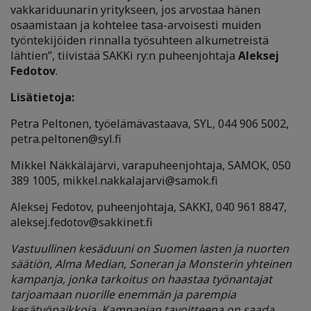
vakkariduunarin yritykseen, jos arvostaa hänen
osaamistaan ja kohtelee tasa-arvoisesti muiden
työntekijöiden rinnalla työsuhteen alkumetreistä
lähtien”, tiivistää SAKKi ry:n puheenjohtaja
Aleksej
Fedotov
.
Lisätietoja:
Petra Peltonen, työelämävastaava, SYL, 044 906 5002,
petra.peltonen@syl.fi
Mikkel Näkkäläjärvi, varapuheenjohtaja, SAMOK, 050
389 1005, mikkel.nakkalajarvi@samok.fi
Aleksej Fedotov, puheenjohtaja, SAKKI, 040 961 8847,
aleksej.fedotov@sakkinet.fi
Vastuullinen kesäduuni on Suomen lasten ja nuorten
säätiön, Alma Median, Soneran ja Monsterin yhteinen
kampanja, jonka tarkoitus on haastaa työnantajat
tarjoamaan nuorille enemmän ja parempia
kesätyöpaikkoja. Kampanjan tavoitteena on saada