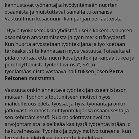
kannustavat työnantajia hyödyntämään nuorten
osaamista ja muistuttavat samalla tukemansa
Vastuullinen kesäduuni -kampanjan periaatteista.
“Hyviä työkokemuksia yhdistää usein kokemus nuoren
osaamisen arvostamisesta ja työn merkittävyydestä.
Kun nuorta arvostetaan työntekijänä ja työ koetaan
tärkeäksi, siitä kannetaan myös vastuuta. Toisaalta ei
pidä unohtaa, että nuori kesätyöntekijä kaipaa tukea ja
perehdyttämistä työtehtäviinsä”, SYL:n
työelämäasioista vastaava hallituksen jäsen
Petra
Peltonen
muistuttaa.
Vastuuta onkin annettava työntekijän osaamistason
mukaan. Työhön sitoutumiseen motivoi myös
mahdollisuus edetä työssä, ja hyvä työnantaja onkin
jatkuvasti kiinnostunut työntekijänsä osaamisesta ja
sen kehittämisestä. Nuoret odottavat avointa
arvojohtamista ja selkeää käsitystä työtehtävistään jo
hakuvaiheessa. Työntekijä pysyy motivoituneena, kun
työ vastaa odotuksia, ja nuorta kohdellaan