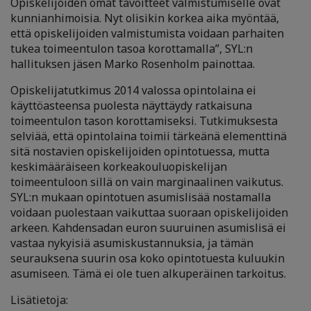
Opiskelijoiden omat tavoitteet valmistumiselle ovat
kunnianhimoisia. Nyt olisikin korkea aika myöntää,
että opiskelijoiden valmistumista voidaan parhaiten
tukea toimeentulon tasoa korottamalla”, SYL:n
hallituksen jäsen Marko Rosenholm painottaa.
Opiskelijatutkimus 2014 valossa opintolaina ei
käyttöasteensa puolesta näyttäydy ratkaisuna
toimeentulon tason korottamiseksi. Tutkimuksesta
selviää, että opintolaina toimii tärkeänä elementtinä
sitä nostavien opiskelijoiden opintotuessa, mutta
keskimääräiseen korkeakouluopiskelijan
toimeentuloon sillä on vain marginaalinen vaikutus.
SYL:n mukaan opintotuen asumislisää nostamalla
voidaan puolestaan vaikuttaa suoraan opiskelijoiden
arkeen. Kahdensadan euron suuruinen asumislisä ei
vastaa nykyisiä asumiskustannuksia, ja tämän
seurauksena suurin osa koko opintotuesta kuluukin
asumiseen. Tämä ei ole tuen alkuperäinen tarkoitus.
Lisätietoja: