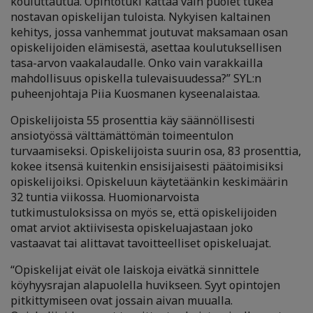
kouluttautua. Opintotuki kattaa vain puolet tukea
nostavan opiskelijan tuloista. Nykyisen kaltainen
kehitys, jossa vanhemmat joutuvat maksamaan osan
opiskelijoiden elämisestä, asettaa koulutuksellisen
tasa-arvon vaakalaudalle. Onko vain varakkailla
mahdollisuus opiskella tulevaisuudessa?” SYL:n
puheenjohtaja Piia Kuosmanen kyseenalaistaa.
Opiskelijoista 55 prosenttia käy säännöllisesti
ansiotyössä välttämättömän toimeentulon
turvaamiseksi. Opiskelijoista suurin osa, 83 prosenttia,
kokee itsensä kuitenkin ensisijaisesti päätoimisiksi
opiskelijoiksi. Opiskeluun käytetäänkin keskimäärin
32 tuntia viikossa. Huomionarvoista
tutkimustuloksissa on myös se, että opiskelijoiden
omat arviot aktiivisesta opiskeluajastaan joko
vastaavat tai alittavat tavoitteelliset opiskeluajat.
“Opiskelijat eivät ole laiskoja eivätkä sinnittele
köyhyysrajan alapuolella huvikseen. Syyt opintojen
pitkittymiseen ovat jossain aivan muualla.