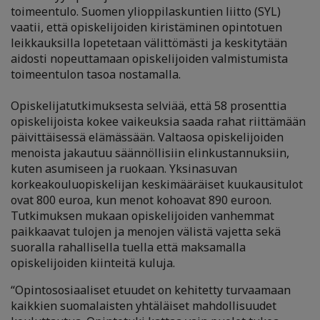
toimeentulo. Suomen ylioppilaskuntien liitto (SYL)
vaatii, että opiskelijoiden kiristäminen opintotuen
leikkauksilla lopetetaan välittömästi ja keskitytään
aidosti nopeuttamaan opiskelijoiden valmistumista
toimeentulon tasoa nostamalla.
Opiskelijatutkimuksesta selviää, että 58 prosenttia
opiskelijoista kokee vaikeuksia saada rahat riittämään
päivittäisessä elämässään. Valtaosa opiskelijoiden
menoista jakautuu säännöllisiin elinkustannuksiin,
kuten asumiseen ja ruokaan. Yksinasuvan
korkeakouluopiskelijan keskimääräiset kuukausitulot
ovat 800 euroa, kun menot kohoavat 890 euroon.
Tutkimuksen mukaan opiskelijoiden vanhemmat
paikkaavat tulojen ja menojen välistä vajetta sekä
suoralla rahallisella tuella että maksamalla
opiskelijoiden kiinteitä kuluja.
“Opintososiaaliset etuudet on kehitetty turvaamaan
kaikkien suomalaisten yhtäläiset mahdollisuudet