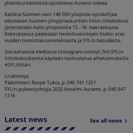
yhteiskuntatieteitä opiskeleva Auramo toteaa.
Kaikkia Suomen noin 140 000 yliopisto-opiskelijaa
edustavan Suomen ylioppilaskuntien liiton liittokokous
järjestetään Aalto-yliopistolla 15.–16. marraskuuta.
Kokouksessa päätetään henkilövalintojen lisäksi ensi
vuoden toimintasuunnitelmasta ja SYLin taloudesta.
Sosiaalisessa mediassa (instagram.com/syl_fin) SYLin
liittokokouksesta käydään keskustelua aihetunnuksilla
#SYLliittari.
Lisätietoja:
Pääsihteeri Roope Tukia, p. 040 741 1251
SYLin puheenjohtaja 2025 Anselmi Auramo, p. 045 647
1116
Latest news
See all news