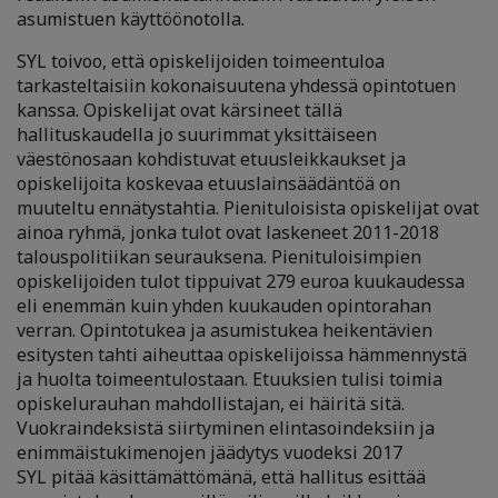
asumistuen käyttöönotolla.
SYL toivoo, että opiskelijoiden toimeentuloa
tarkasteltaisiin kokonaisuutena yhdessä opintotuen
kanssa. Opiskelijat ovat kärsineet tällä
hallituskaudella jo suurimmat yksittäiseen
väestönosaan kohdistuvat etuusleikkaukset ja
opiskelijoita koskevaa etuuslainsäädäntöä on
muuteltu ennätystahtia. Pienituloisista opiskelijat ovat
ainoa ryhmä, jonka tulot ovat laskeneet 2011-2018
talouspolitiikan seurauksena. Pienituloisimpien
opiskelijoiden tulot tippuivat 279 euroa kuukaudessa
eli enemmän kuin yhden kuukauden opintorahan
verran. Opintotukea ja asumistukea heikentävien
esitysten tahti aiheuttaa opiskelijoissa hämmennystä
ja huolta toimeentulostaan. Etuuksien tulisi toimia
opiskelurauhan mahdollistajan, ei häiritä sitä.
Vuokraindeksistä siirtyminen elintasoindeksiin ja
enimmäistukimenojen jäädytys vuodeksi 2017
SYL pitää käsittämättömänä, että hallitus esittää