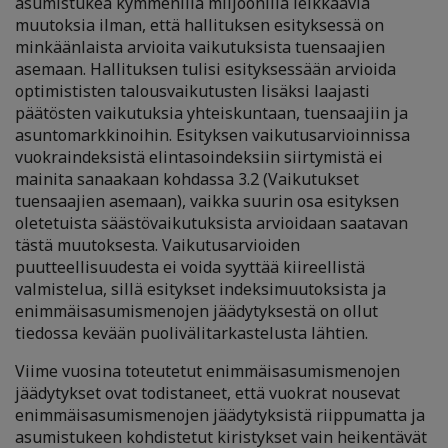
asumistukea kymmenillä miljoonilla leikkaavia
muutoksia ilman, että hallituksen esityksessä on
minkäänlaista arvioita vaikutuksista tuensaajien
asemaan. Hallituksen tulisi esityksessään arvioida
optimististen talousvaikutusten lisäksi laajasti
päätösten vaikutuksia yhteiskuntaan, tuensaajiin ja
asuntomarkkinoihin. Esityksen vaikutusarvioinnissa
vuokraindeksistä elintasoindeksiin siirtymistä ei
mainita sanaakaan kohdassa 3.2 (Vaikutukset
tuensaajien asemaan), vaikka suurin osa esityksen
oletetuista säästövaikutuksista arvioidaan saatavan
tästä muutoksesta. Vaikutusarvioiden
puutteellisuudesta ei voida syyttää kiireellistä
valmistelua, sillä esitykset indeksimuutoksista ja
enimmäisasumismenojen jäädytyksestä on ollut
tiedossa kevään puolivälitarkastelusta lähtien.
Viime vuosina toteutetut enimmäisasumismenojen
jäädytykset ovat todistaneet, että vuokrat nousevat
enimmäisasumismenojen jäädytyksistä riippumatta ja
asumistukeen kohdistetut kiristykset vain heikentävät