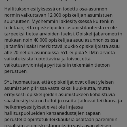
Hallituksen esityksessä on todettu osa-asunnon
normin vaikuttavan 12 000 opiskelijan asumistuen
suuruuteen. Myöhemmin lakiesityksessä kuitenkin
todetaan, että opiskelijoiden asumistilanteista ei ole
tarpeeksi tietoa arvioiden tueksi. Opiskelijabarometrin
mukaan noin 40 000 opiskelijaa asuu asunnon osissa
ja tämän lisäksi merkittävä joukko opiskelijoista asuu
alle 20 neliön asunnoissa. SYL ei pidä STM:n arviota
vaikutuksista luotettavina ja toivoo, että
vaikutusarviointeja pyrittäisiin tekemään tietoon
perustuen.
SYL huomauttaa, että opiskelijat ovat olleet yleisen
asumistuen piirissä vasta kaksi kuukautta, mutta
erityisesti opiskelijoiden asumistukeen kohdistuvia
säästöesityksiä on tullut jo useita. Jatkuvat leikkaus- ja
heikennysesitykset eivät ole linjassa
hallituspuolueiden kansanedustajien tapaan
perustella opintotukileikkauksia osaltaan paremmin
reaalisiin asumiskustannuksiin vastaavan yleisen