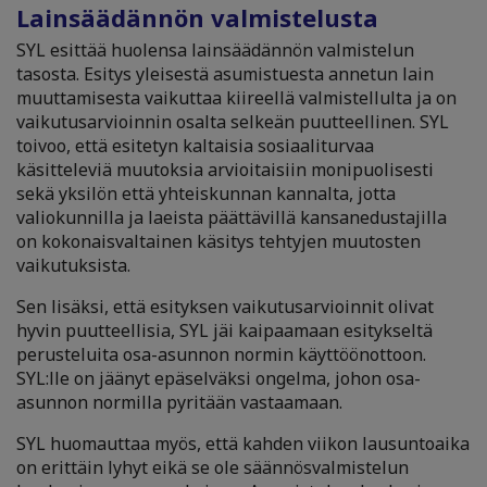
Lainsäädännön valmistelusta
SYL esittää huolensa lainsäädännön valmistelun
tasosta. Esitys yleisestä asumistuesta annetun lain
muuttamisesta vaikuttaa kiireellä valmistellulta ja on
vaikutusarvioinnin osalta selkeän puutteellinen. SYL
toivoo, että esitetyn kaltaisia sosiaaliturvaa
käsitteleviä muutoksia arvioitaisiin monipuolisesti
sekä yksilön että yhteiskunnan kannalta, jotta
valiokunnilla ja laeista päättävillä kansanedustajilla
on kokonaisvaltainen käsitys tehtyjen muutosten
vaikutuksista.
Sen lisäksi, että esityksen vaikutusarvioinnit olivat
hyvin puutteellisia, SYL jäi kaipaamaan esitykseltä
perusteluita osa-asunnon normin käyttöönottoon.
SYL:lle on jäänyt epäselväksi ongelma, johon osa-
asunnon normilla pyritään vastaamaan.
SYL huomauttaa myös, että kahden viikon lausuntoaika
on erittäin lyhyt eikä se ole säännösvalmistelun