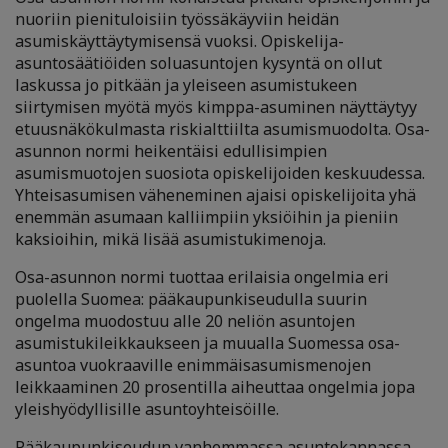
nuoriin pienituloisiin työssäkäyviin heidän
asumiskäyttäytymisensä vuoksi. Opiskelija-
asuntosäätiöiden soluasuntojen kysyntä on ollut
laskussa jo pitkään ja yleiseen asumistukeen
siirtymisen myötä myös kimppa-asuminen näyttäytyy
etuusnäkökulmasta riskialttiilta asumismuodolta. Osa-
asunnon normi heikentäisi edullisimpien
asumismuotojen suosiota opiskelijoiden keskuudessa.
Yhteisasumisen väheneminen ajaisi opiskelijoita yhä
enemmän asumaan kalliimpiin yksiöihin ja pieniin
kaksioihin, mikä lisää asumistukimenoja.
Osa-asunnon normi tuottaa erilaisia ongelmia eri
puolella Suomea: pääkaupunkiseudulla suurin
ongelma muodostuu alle 20 neliön asuntojen
asumistukileikkaukseen ja muualla Suomessa osa-
asuntoa vuokraaville enimmäisasumismenojen
leikkaaminen 20 prosentilla aiheuttaa ongelmia jopa
yleishyödyllisille asuntoyhteisöille.
Pääkaupunkiseudun vanhemmassa asuntokannassa