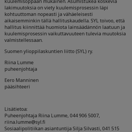
kuulemisoppaan mukainen. Asumistukea koskevia
lakimuutoksia on viety kuulemisprosessin läpi
kohtuuttoman nopeasti ja vähäeleisesti
aikaisemminkin tällä hallituskaudella. SYL toivoo, että
hallitus kiinnittää huomiota lainsäädännön laatuun ja
kuulemisprosessin vaikuttavuuteen tulevia muutoksia
valmistellessaan.
Suomen ylioppilaskuntien liitto (SYL) ry.
Riina Lumme
puheenjohtaja
Eero Manninen
pääsihteeri
Lisätietoa:
Puheenjohtaja Riina Lumme, 044 906 5007,
riina.lumme@syl.fi
Sosiaalipolitiikan asiantuntija Silja Silvasti, 041 515