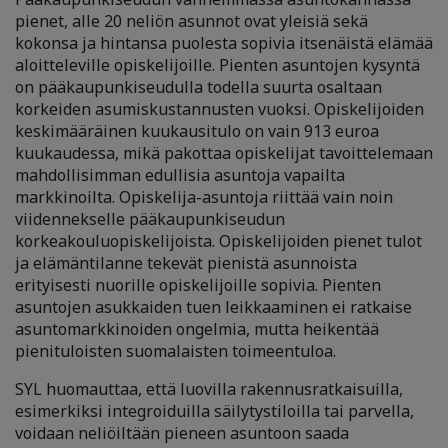
pienet, alle 20 neliön asunnot ovat yleisiä sekä
kokonsa ja hintansa puolesta sopivia itsenäistä elämää
aloitteleville opiskelijoille. Pienten asuntojen kysyntä
on pääkaupunkiseudulla todella suurta osaltaan
korkeiden asumiskustannusten vuoksi. Opiskelijoiden
keskimääräinen kuukausitulo on vain 913 euroa
kuukaudessa, mikä pakottaa opiskelijat tavoittelemaan
mahdollisimman edullisia asuntoja vapailta
markkinoilta. Opiskelija-asuntoja riittää vain noin
viidennekselle pääkaupunkiseudun
korkeakouluopiskelijoista. Opiskelijoiden pienet tulot
ja elämäntilanne tekevät pienistä asunnoista
erityisesti nuorille opiskelijoille sopivia. Pienten
asuntojen asukkaiden tuen leikkaaminen ei ratkaise
asuntomarkkinoiden ongelmia, mutta heikentää
pienituloisten suomalaisten toimeentuloa.
SYL huomauttaa, että luovilla rakennusratkaisuilla,
esimerkiksi integroiduilla säilytystiloilla tai parvella,
voidaan neliöiltään pieneen asuntoon saada