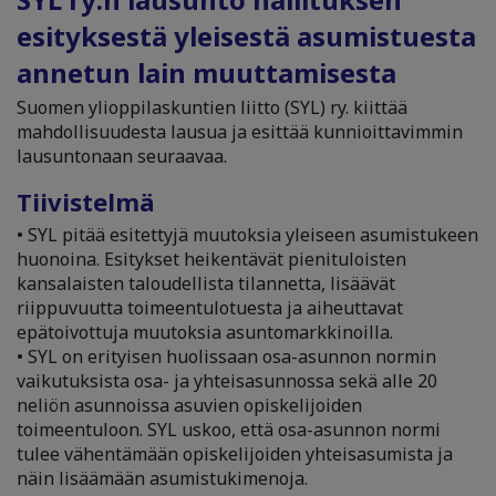
esityksestä yleisestä asumistuesta
annetun lain muuttamisesta
Suomen ylioppilaskuntien liitto (SYL) ry. kiittää
mahdollisuudesta lausua ja esittää kunnioittavimmin
lausuntonaan seuraavaa.
Tiivistelmä
• SYL pitää esitettyjä muutoksia yleiseen asumistukeen
huonoina. Esitykset heikentävät pienituloisten
kansalaisten taloudellista tilannetta, lisäävät
riippuvuutta toimeentulotuesta ja aiheuttavat
epätoivottuja muutoksia asuntomarkkinoilla.
• SYL on erityisen huolissaan osa-asunnon normin
vaikutuksista osa- ja yhteisasunnossa sekä alle 20
neliön asunnoissa asuvien opiskelijoiden
toimeentuloon. SYL uskoo, että osa-asunnon normi
tulee vähentämään opiskelijoiden yhteisasumista ja
näin lisäämään asumistukimenoja.