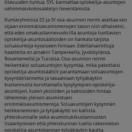
tilavuuden tuntua. SYL kannattaa opiskelija-asuntojen
vähimmäiskokosäätelyn lieventämistä.
Kuntaryhmissä III ja IV osa-asunnon normi asettaa sen
sijaan enimmäisasumismenojen tason niin alhaiseksi,
että edes omakustannevuokrilla asuntoja tuottavien
opiskelija-asuntosäätiöiden on hankala tarjota
soluasuntoja kyseiseen hintaan. Edellämainittuja
haasteita on ainakin Tampereella, Jyväskylässä,
Rovaniemellä ja Turussa. Osa-asunnon normi
heikentäisi soluasuntojen kysyntää, mikä pakottaisi
opiskelija-asuntosäätiöt parantamaan soluasuntojen
kysyntätilannetta ja tasaamaan tyhjäkäytön
kustannusta korottamalla kysytympien opiskelija-
asuntojen, kuten yksiöiden ja kaksioiden hintaa
lähemmäs yleisen asumistuen
enimmäisasumismenoja. Soluasuntojen kysynnän
heikkeneminen ja tyhjäkäyttö on kallista
yhteiskunnalle sekä asumistukikustannusten
lisääntymisen että yhteiskunnan tuella rakennetun
opiskelija-asuntokannan tyhjäkäytön kautta.