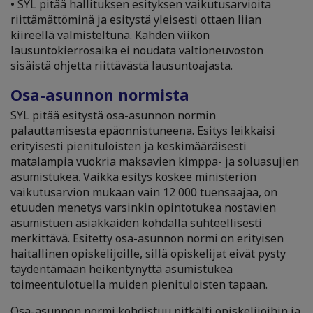
• SYL pitää hallituksen esityksen vaikutusarvioita
riittämättöminä ja esitystä yleisesti ottaen liian
kiireellä valmisteltuna. Kahden viikon
lausuntokierrosaika ei noudata valtioneuvoston
sisäistä ohjetta riittävästä lausuntoajasta.
Osa-asunnon normista
SYL pitää esitystä osa-asunnon normin
palauttamisesta epäonnistuneena. Esitys leikkaisi
erityisesti pienituloisten ja keskimääräisesti
matalampia vuokria maksavien kimppa- ja soluasujien
asumistukea. Vaikka esitys koskee ministeriön
vaikutusarvion mukaan vain 12 000 tuensaajaa, on
etuuden menetys varsinkin opintotukea nostavien
asumistuen asiakkaiden kohdalla suhteellisesti
merkittävä. Esitetty osa-asunnon normi on erityisen
haitallinen opiskelijoille, sillä opiskelijat eivät pysty
täydentämään heikentynyttä asumistukea
toimeentulotuella muiden pienituloisten tapaan.
Osa-asunnon normi kohdistuu pitkälti opiskelijoihin ja