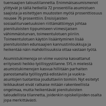
tuensaajien taloustilannetta. Enimmäisasumismenot
ylittyvät jo tällä hetkellä 72 prosentilla asumistuen
saajista ja esitettyjen muutosten myötä prosenttiosuus
nousee 76 prosenttiin. Ensisijaisten
sosiaaliturvaetuuksien riittämättömyys johtaa
pienituloisten tippumiseen viimesijaisen
vähimmäisturvan, toimeentulotuen piiriin.
Toimeentulotuen käytön lisääntyminen lisää
pienituloisten edunsaajien kannustinloukkuja ja
heikentää näin mahdollisuuksia ottaa vastaan työtä.
Asumistukimenoja on viime vuosina kasvattanut
erityisesti heikko työllisyystilanne. SYL:n mielestä
asumistukimenojen kasvua hillitään parhaiten
panostamalla työllisyyttä edistäviin ja vuokra-
asuntojen tuotantoa jouduttaviin toimiin. Nyt esitetyt
leikkaukset eivät ratkaise mitään rakenteellista
ongelmaa, mutta heikentävät pienituloisten
taloudellista tilannetta, joidenkin opiskelijoiden osalta
jopa merkittävästi.