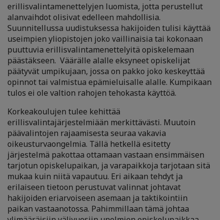
erillisvalintamenettelyjen luomista, jotta perustellut
alanvaihdot olisivat edelleen mahdollisia.
Suunnitellussa uudistuksessa hakijoiden tulisi käyttää
useimpien yliopistojen joko vaillinaisia tai kokonaan
puuttuvia erillisvalintamenettelyitä opiskelemaan
päästäkseen. Väärälle alalle eksyneet opiskelijat
päätyvät umpikujaan, jossa on pakko joko keskeyttää
opinnot tai valmistua epämieluisalle alalle. Kumpikaan
tulos ei ole valtion rahojen tehokasta käyttöä.
Korkeakoulujen tulee kehittää
erillisvalintajärjestelmiään merkittävästi. Muutoin
päävalintojen rajaamisesta seuraa vakavia
oikeusturvaongelmia. Tällä hetkellä esitetty
järjestelmä pakottaa ottamaan vastaan ensimmäisen
tarjotun opiskelupaikan, ja varapaikkoja tarjotaan sitä
mukaa kuin niitä vapautuu. Eri aikaan tehdyt ja
erilaiseen tietoon perustuvat valinnat johtavat
hakijoiden eriarvoiseen asemaan ja taktikointiin
paikan vastaanotossa. Pahimmillaan tämä johtaa
ylimääräisiin välivuosiin unelmien opiskelupaikkaa