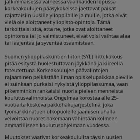
jälkimmäisessä vaiheessa vaalikauden lopussa
korkeakoulujen pääsykokeissa jaettavat paikat
rajattaisiin uusille ylioppilaille ja muille, jotka eivät
vielä ole aloittaneet yliopisto-opintoja. Tämä
tarkoittaisi sitä, että ne, jotka ovat aloittaneet
opintonsa tai jo valmistuneet, eivät voisi vaihtaa alaa
tai laajentaa ja syventää osaamistaan.
Suomen ylioppilaskuntien liiton (SYL) liittokokous
pitää esitystä huolestuttavan jäykkänä ja kiireellä
toteutettuna. Korkeakoulujen päävalintojen
rajaaminen pelkästään ilman opiskelupaikkaa oleville
ei suinkaan purkaisi nykyistä ylioppilassumaa, vaan
pikemminkin rankaisisi nuoria pieleen menneistä
koulutusvalinnoista. Ongelmaa korostaa alle 25-
vuotiaita koskeva pakkohakujärjestelmä, joka
työmarkkinatuen ulkopuolelle jäämisen uhalla
velvoittaa nuoret hakemaan vähintään kolmeen
ammatilliseen koulutusohjelmaan vuodessa.
Muutokset vaativat korkeakouluilta täysin uusien