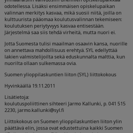
odotellessa. Lisäksi ensimmäisen opiskelupaikan
valinnan merkitys kasvaa, mikä suosii niitä, joilla on
kulttuurista pääomaa koulutusvalinnan tekemiseen:
koulutuksen periytyvyys kasvaa entisestään.
Järjestelmä saa siis tehdä virheitä, mutta nuori ei.
Jotta Suomesta tulisi maailman osaavin kansa, nuorille
on annettava mahdollisuus erehtyä. SYL edellyttää
lakien valmistelijoilta sekä eduskunnalta malttia, kun
nuorilta ollaan sulkemassa ovia.
Suomen ylioppilaskuntien liiton (SYL) liittokokous
Hyvinkäällä 19.11.2011
Lisätietoja:
koulutuspoliittinen sihteeri Jarmo Kallunki, p. 041 515
2230, jarmo.kallunki@syl.fi
Liittokokous on Suomen ylioppilaskuntien liiton ylin
päättävä elin, jossa ovat edustettuina kaikki Suomen