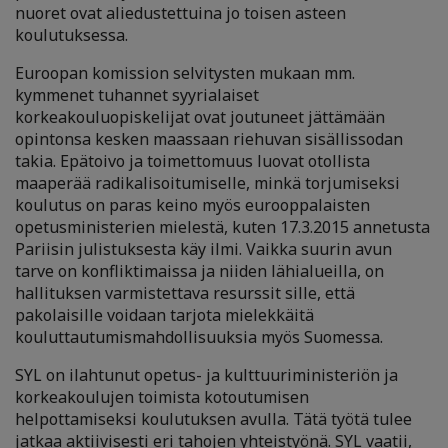
nuoret ovat aliedustettuina jo toisen asteen
koulutuksessa.
Euroopan komission selvitysten mukaan mm.
kymmenet tuhannet syyrialaiset
korkeakouluopiskelijat ovat joutuneet jättämään
opintonsa kesken maassaan riehuvan sisällissodan
takia. Epätoivo ja toimettomuus luovat otollista
maaperää radikalisoitumiselle, minkä torjumiseksi
koulutus on paras keino myös eurooppalaisten
opetusministerien mielestä, kuten 17.3.2015 annetusta
Pariisin julistuksesta käy ilmi. Vaikka suurin avun
tarve on konfliktimaissa ja niiden lähialueilla, on
hallituksen varmistettava resurssit sille, että
pakolaisille voidaan tarjota mielekkäitä
kouluttautumismahdollisuuksia myös Suomessa.
SYL on ilahtunut opetus- ja kulttuuriministeriön ja
korkeakoulujen toimista kotoutumisen
helpottamiseksi koulutuksen avulla. Tätä työtä tulee
jatkaa aktiivisesti eri tahojen yhteistyönä. SYL vaatii,