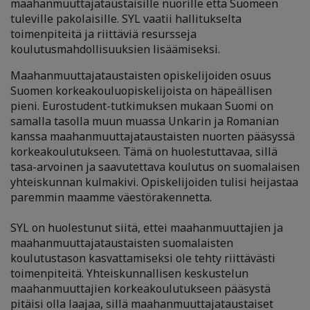
maahanmuuttajataustaisille nuorille että Suomeen
tuleville pakolaisille. SYL vaatii hallitukselta
toimenpiteitä ja riittäviä resursseja
koulutusmahdollisuuksien lisäämiseksi.
Maahanmuuttajataustaisten opiskelijoiden osuus
Suomen korkeakouluopiskelijoista on häpeällisen
pieni. Eurostudent-tutkimuksen mukaan Suomi on
samalla tasolla muun muassa Unkarin ja Romanian
kanssa maahanmuuttajataustaisten nuorten pääsyssä
korkeakoulutukseen. Tämä on huolestuttavaa, sillä
tasa-arvoinen ja saavutettava koulutus on suomalaisen
yhteiskunnan kulmakivi. Opiskelijoiden tulisi heijastaa
paremmin maamme väestörakennetta.
SYL on huolestunut siitä, ettei maahanmuuttajien ja
maahanmuuttajataustaisten suomalaisten
koulutustason kasvattamiseksi ole tehty riittävästi
toimenpiteitä. Yhteiskunnallisen keskustelun
maahanmuuttajien korkeakoulutukseen pääsystä
pitäisi olla laajaa, sillä maahanmuuttajataustaiset