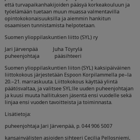
että turvapaikanhakijoiden pääsyä korkeakouluun ja
työelämään tuetaan muun muassa valmentavilla
opintokokonaisuuksilla ja aiemmin hankitun
osaamisen tunnistamista helpotetaan.
Suomen ylioppilaskuntien liitto (SYL) ry
Jari Järvenpää Juha Töyrylä
puheenjohtaja pääsihteeri
Suomen ylioppilaskuntien liiton (SYL) kaksipäiväinen
liittokokous järjestetään Espoon Korpilammella pe–la
20.–21. marraskuuta. Liittokokous käyttää ylintä
päätösvaltaa, ja valitsee SYL:lle uuden puheenjohtajan
ja kuusi muuta hallituksen jäsentä ensi vuodelle sekä
linjaa ensi vuoden tavoitteista ja toiminnasta.
Lisätietoja:
puheenjohtaja Jari Järvenpää, p. 044 906 5007
kansainvälisten asioiden sihteeri Cecilia Pellosniemi,